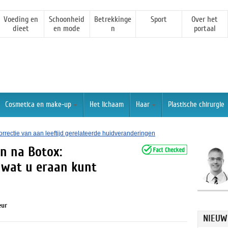
Voeding en
Schoonheid
Betrekkinge
Sport
Over het
dieet
en mode
n
portaal
Cosmetica en make-up
Het lichaam
Haar
Plastische chirurgie
orrectie van aan leeftijd gerelateerde huidveranderingen
n na Botox:
n wat u eraan kunt
eur
NIEUW