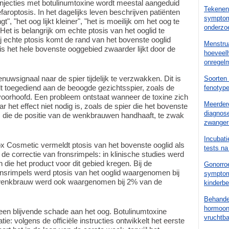
injecties met botulinumtoxine wordt meestal aangeduid
Tekenen 
efaroptosis. In het dagelijks leven beschrijven patiënten
symptom
", "het oog lijkt kleiner", "het is moeilijk om het oog te
onderzo
 Het is belangrijk om echte ptosis van het ooglid te
 echte ptosis komt de rand van het bovenste ooglid
Menstrua
sis het hele bovenste ooggebied zwaarder lijkt door de
hoeveelh
onregelm
nuwsignaal naar de spier tijdelijk te verzwakken. Dit is
Soorten 
 toegediend aan de beoogde gezichtsspier, zoals de
fenotyp
oorhoofd. Een probleem ontstaat wanneer de toxine zich
Meerder
r het effect niet nodig is, zoals de spier die het bovenste
diagnose
ier, die de positie van de wenkbrauwen handhaaft, te zwak
zwanger
Incubati
ox Cosmetic vermeldt ptosis van het bovenste ooglid als
tests na
de correctie van fronsrimpels: in klinische studies werd
die het product voor dit gebied kregen. Bij de
Gonorroe
onsrimpels werd ptosis van het ooglid waargenomen bij
symptom
 wenkbrauw werd ook waargenomen bij 2% van de
kinderb
Behande
hormoont
en blijvende schade aan het oog. Botulinumtoxine
vruchtb
ie: volgens de officiële instructies ontwikkelt het eerste