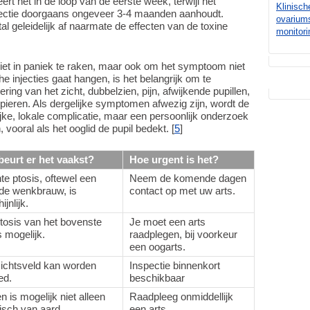
ert het in de loop van de eerste week, terwijl het
Klinisch
ectie doorgaans ongeveer 3-4 maanden aanhoudt.
ovarium
l geleidelijk af naarmate de effecten van de toxine
monitori
niet in paniek te raken, maar ook om het symptoom niet
e injecties gaat hangen, is het belangrijk om te
ring van het zicht, dubbelzien, pijn, afwijkende pupillen,
pieren. Als dergelijke symptomen afwezig zijn, wordt de
lijke, lokale complicatie, maar een persoonlijk onderzoek
 vooral als het ooglid de pupil bedekt. [
5
]
beurt er het vaakst?
Hoe urgent is het?
hte ptosis, oftewel een
Neem de komende dagen
de wenkbrauw, is
contact op met uw arts.
jnlijk.
tosis van het bovenste
Je moet een arts
s mogelijk.
raadplegen, bij voorkeur
een oogarts.
ichtsveld kan worden
Inspectie binnenkort
ed.
beschikbaar
n is mogelijk niet alleen
Raadpleeg onmiddellijk
sch van aard.
een arts.