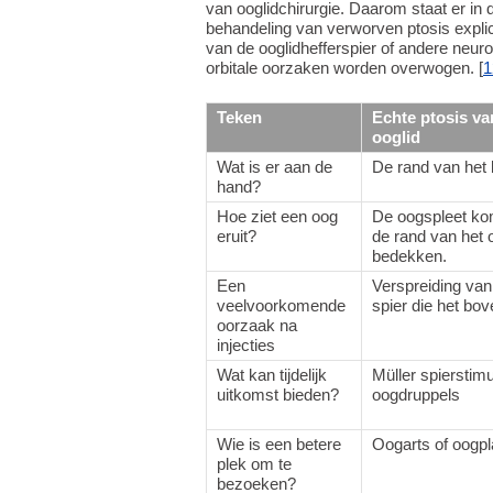
van ooglidchirurgie. Daarom staat er in 
behandeling van verworven ptosis explic
van de ooglidhefferspier of andere neu
orbitale oorzaken worden overwogen. [
1
Teken
Echte ptosis va
ooglid
Wat is er aan de
De rand van het 
hand?
Hoe ziet een oog
De oogspleet kom
eruit?
de rand van het o
bedekken.
Een
Verspreiding van
veelvoorkomende
spier die het bove
oorzaak na
injecties
Wat kan tijdelijk
Müller spierstim
uitkomst bieden?
oogdruppels
Wie is een betere
Oogarts of oogpl
plek om te
bezoeken?