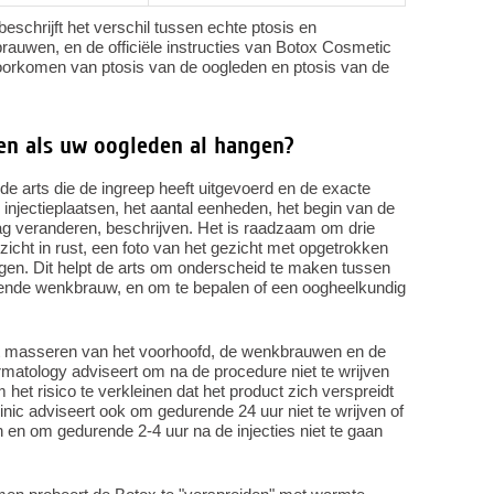
schrijft het verschil tussen echte ptosis en
rauwen, en de officiële instructies van Botox Cosmetic
oorkomen van ptosis van de oogleden en ptosis van de
en als uw oogleden al hangen?
e arts die de ingreep heeft uitgevoerd en de exacte
 injectieplaatsen, het aantal eenheden, het begin van de
 veranderen, beschrijven. Het is raadzaam om drie
ezicht in rust, een foto van het gezicht met opgetrokken
en. Dit helpt de arts om onderscheid te maken tussen
gende wenkbrauw, en om te bepalen of een oogheelkundig
et masseren van het voorhoofd, de wenkbrauwen en de
atology adviseert om na de procedure niet te wrijven
 het risico te verkleinen dat het product zich verspreidt
ic adviseert ook om gedurende 24 uur niet te wrijven of
en om gedurende 2-4 uur na de injecties niet te gaan