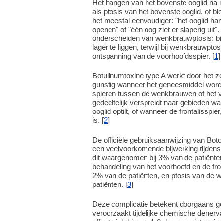
Het hangen van het bovenste ooglid na 
als ptosis van het bovenste ooglid, of bl
het meestal eenvoudiger: "het ooglid hangt
openen" of "één oog ziet er slaperig uit".
onderscheiden van wenkbrauwptosis: bij
lager te liggen, terwijl bij wenkbrauwpto
ontspanning van de voorhoofdsspier. [
1
]
Botulinumtoxine type A werkt door het ze
gunstig wanneer het geneesmiddel wordt
spieren tussen de wenkbrauwen of het v
gedeeltelijk verspreidt naar gebieden waa
ooglid optilt, of wanneer de frontalissp
is. [
2
]
De officiële gebruiksaanwijzing van Bot
een veelvoorkomende bijwerking tijdens 
dit waargenomen bij 3% van de patiënten 
behandeling van het voorhoofd en de fr
2% van de patiënten, en ptosis van de
patiënten. [
3
]
Deze complicatie betekent doorgaans ge
veroorzaakt tijdelijke chemische denervat