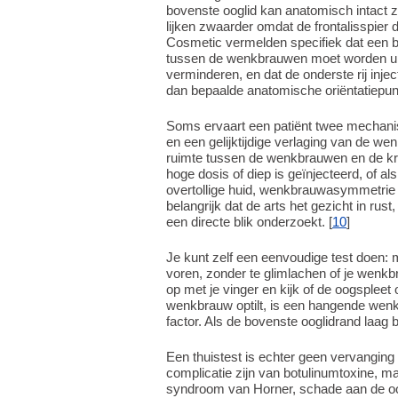
bovenste ooglid kan anatomisch intact z
lijken zwaarder omdat de frontalisspier 
Cosmetic vermelden specifiek dat een 
tussen de wenkbrauwen moet worden uit
verminderen, en dat de onderste rij injec
dan bepaalde anatomische oriëntatiepunt
Soms ervaart een patiënt twee mechanis
en een gelijktijdige verlaging van de we
ruimte tussen de wenkbrauwen en de kra
hoge dosis of diep is geïnjecteerd, of a
overtollige huid, wenkbrauwasymmetrie o
belangrijk dat de arts het gezicht in r
een directe blik onderzoekt. [
10
]
Je kunt zelf een eenvoudige test doen: m
voren, zonder te glimlachen of je wenkb
op met je vinger en kijk of de oogspleet
wenkbrauw optilt, is een hangende wenk
factor. Als de bovenste ooglidrand laag bl
Een thuistest is echter geen vervanging
complicatie zijn van botulinumtoxine, m
syndroom van Horner, schade aan de oog