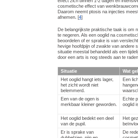
effect zich binnen 1-2 dagen en intensive
cosmetische effect van wenkbrauwcorr
Daarom neemt ptosis na injecties meesta
afnemen. [
4
]
De belangrijkste praktische taak is om 
te negeren. Als een ooglid na cosmetisch
beoordelen of er sprake is van verslechte
hevige hoofdpijn of zwakte van andere s
situatie meestal behandeld als een tijde
door een arts is nog steeds aan te raden,
Situatie
Wat ge
Het ooglid hangt iets lager,
Een lic
het zicht wordt niet
hangen
belemmerd.
waarschi
Een van de ogen is
Echte p
merkbaar kleiner geworden.
ooglid i
Het ooglid bedekt een deel
Het gez
van de pupil.
beïnvlo
Er is sprake van
De rede
dubbelzien, pijn en
cosmeti