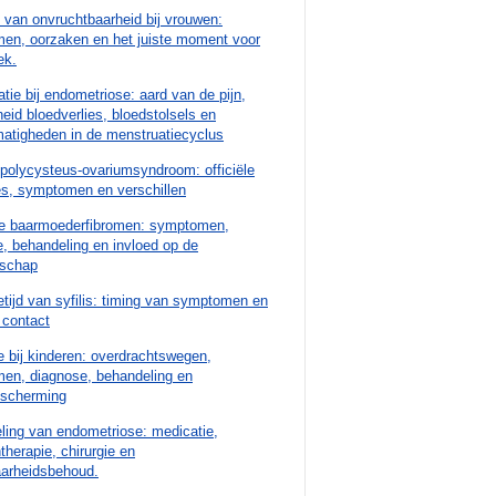
van onvruchtbaarheid bij vrouwen:
en, oorzaken en het juiste moment voor
ek.
tie bij endometriose: aard van de pijn,
eid bloedverlies, bloedstolsels en
atigheden in de menstruatiecyclus
polycysteus-ovariumsyndroom: officiële
es, symptomen en verschillen
e baarmoederfibromen: symptomen,
, behandeling en invloed op de
schap
etijd van syfilis: timing van symptomen en
 contact
 bij kinderen: overdrachtswegen,
en, diagnose, behandeling en
escherming
ling van endometriose: medicatie,
herapie, chirurgie en
aarheidsbehoud.