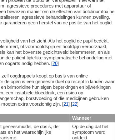
en probeert de Botox te "verspreiden" met warmte,
om, agressieve procedures met apparatuur of
 geen bewezen manier om de effecten van botulinumtoxine
utraliseren; agressieve behandelingen kunnen zwelling,
r garanderen geen herstel van de positie van het ooglid.
eiligheid van het zicht. Als het ooglid de pupil bedekt,
elemmert, of voorhoofdspijn en hoofdpijn veroorzaakt,
osis kan het bovenste gezichtsveld belemmeren, en als
kan de patiënt tijdelijke symptomatische behandeling met
en oogarts nodig hebben. [
20
]
e zelf oogdruppels koopt op basis van online
r de ogen is een geneesmiddel op recept in landen waar
ine en brimonidine hun eigen beperkingen en bijwerkingen
, een instabiele bloeddruk, een risico op
ngerschap, borstvoeding of die medicijnen gebruiken
moeten extra voorzichtig zijn. [
21
] [
22
]
Wanneer
et geneesmiddel, de dosis, de
Op de dag dat het
ats en het waarschijnlijke
symptoom werd
hanisme.
ontdekt