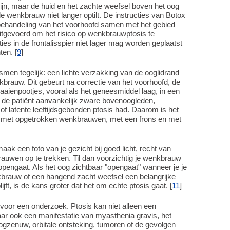
ijn, maar de huid en het zachte weefsel boven het oog
de wenkbrauw niet langer optilt. De instructies van Botox
behandeling van het voorhoofd samen met het gebied
gevoerd om het risico op wenkbrauwptosis te
ties in de frontalisspier niet lager mag worden geplaatst
en. [
9
]
men tegelijk: een lichte verzakking van de ooglidrand
nkbrauw. Dit gebeurt na correctie van het voorhoofd, de
aienpootjes, vooral als het geneesmiddel laag, in een
ls de patiënt aanvankelijk zware bovenoogleden,
f latente leeftijdsgebonden ptosis had. Daarom is het
ust, met opgetrokken wenkbrauwen, met een frons en met
aak een foto van je gezicht bij goed licht, recht van
rauwen op te trekken. Til dan voorzichtig je wenkbrauw
 opengaat. Als het oog zichtbaar "opengaat" wanneer je je
brauw of een hangend zacht weefsel een belangrijke
ijft, is de kans groter dat het om echte ptosis gaat. [
11
]
 voor een onderzoek. Ptosis kan niet alleen een
aar ook een manifestatie van myasthenia gravis, het
zenuw, orbitale ontsteking, tumoren of de gevolgen