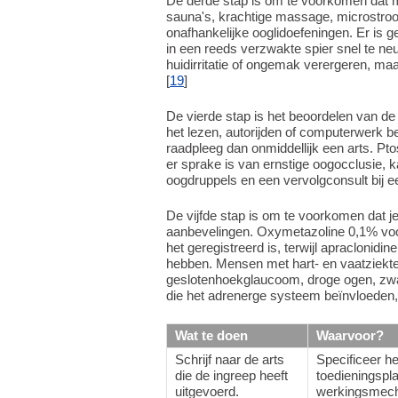
De derde stap is om te voorkomen dat m
sauna's, krachtige massage, microstro
onafhankelijke ooglidoefeningen. Er is
in een reeds verzwakte spier snel te ne
huidirritatie of ongemak verergeren, maa
[
19
]
De vierde stap is het beoordelen van de v
het lezen, autorijden of computerwerk b
raadpleeg dan onmiddellijk een arts. Pt
er sprake is van ernstige oogocclusie, 
oogdruppels en een vervolgconsult bij e
De vijfde stap is om te voorkomen dat j
aanbevelingen. Oxymetazoline 0,1% voo
het geregistreerd is, terwijl apraclonid
hebben. Mensen met hart- en vaatziekten
geslotenhoekglaucoom, droge ogen, zwa
die het adrenerge systeem beïnvloeden, 
Wat te doen
Waarvoor?
Schrijf naar de arts
Specificeer h
die de ingreep heeft
toedieningspla
uitgevoerd.
werkingsmec