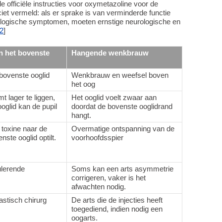
de officiële instructies voor oxymetazoline voor de
iet vermeld: als er sprake is van verminderde functie
rologische symptomen, moeten ernstige neurologische en
2
]
n het bovenste
Hangende wenkbrauw
bovenste ooglid
Wenkbrauw en weefsel boven
het oog
t lager te liggen,
Het ooglid voelt zwaar aan
oglid kan de pupil
doordat de bovenste ooglidrand
hangt.
 toxine naar de
Overmatige ontspanning van de
nste ooglid optilt.
voorhoofdsspier
ulerende
Soms kan een arts asymmetrie
corrigeren, vaker is het
afwachten nodig.
astisch chirurg
De arts die de injecties heeft
toegediend, indien nodig een
oogarts.