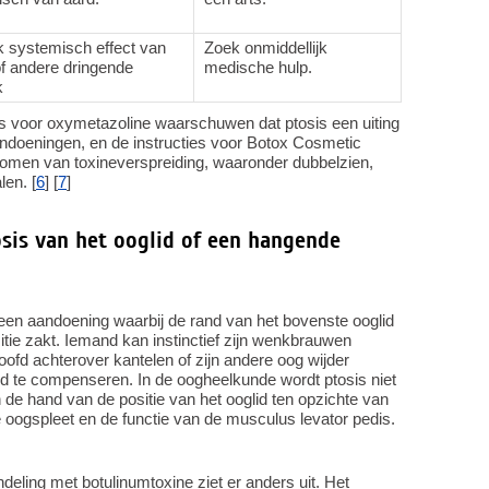
k systemisch effect van
Zoek onmiddellijk
of andere dringende
medische hulp.
k
ties voor oxymetazoline waarschuwen dat ptosis een uiting
aandoeningen, en de instructies voor Botox Cosmetic
omen van toxineverspreiding, waaronder dubbelzien,
en. [
6
] [
7
]
osis van het ooglid of een hangende
 een aandoening waarbij de rand van het bovenste ooglid
sitie zakt. Iemand kan instinctief zijn wenkbrauwen
hoofd achterover kantelen of zijn andere oog wijder
 te compenseren. In de oogheelkunde wordt ptosis niet
 de hand van de positie van het ooglid ten opzichte van
e oogspleet en de functie van de musculus levator pedis.
ing met botulinumtoxine ziet er anders uit. Het