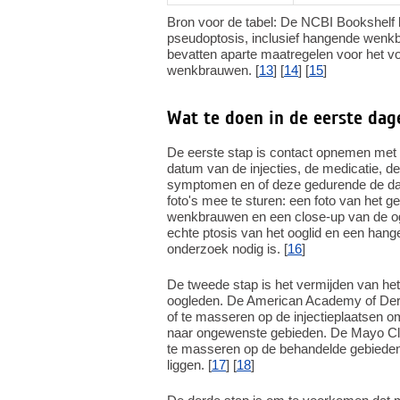
Bron voor de tabel: De NCBI Bookshelf be
pseudoptosis, inclusief hangende wenkb
bevatten aparte maatregelen voor het v
wenkbrauwen. [
13
] [
14
] [
15
]
Wat te doen in de eerste dag
De eerste stap is contact opnemen met d
datum van de injecties, de medicatie, de
symptomen en of deze gedurende de dag
foto's mee te sturen: een foto van het g
wenkbrauwen en een close-up van de og
echte ptosis van het ooglid en een han
onderzoek nodig is. [
16
]
De tweede stap is het vermijden van h
oogleden. De American Academy of Derm
of te masseren op de injectieplaatsen om
naar ongewenste gebieden. De Mayo Clin
te masseren op de behandelde gebieden 
liggen. [
17
] [
18
]