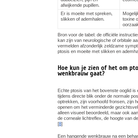
afwijkende pupillen.
Er is moeite met spreken,
Mogelij
slikken of ademhalen.
toxine 
oorzaa
Bron voor de tabel: de officiële instruc
kan zijn van neurologische of orbitale 
vermelden afzonderlijk zeldzame sympt
ptosis en moeite met slikken en ademhal
Hoe kun je zien of het om pt
wenkbrauw gaat?
Echte ptosis van het bovenste ooglid is
tijdens directe blik onder de normale po
optrekken, zijn voorhoofd fronsen, zijn 
openen om het verminderde gezichtsveld
alleen visueel beoordeeld, maar ook aan
de corneale lichtreflex, de hoogte van d
[
8
]
Een hangende wenkbrauw na een behandel