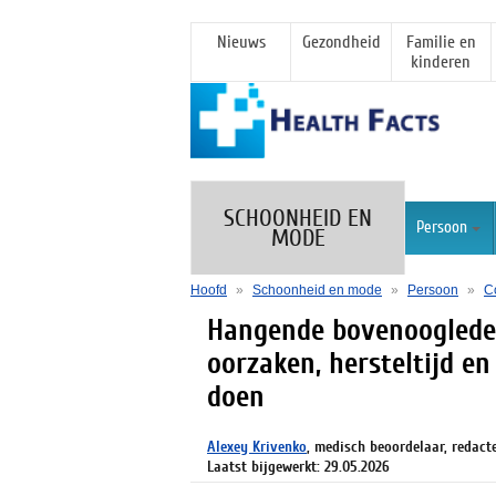
Nieuws
Gezondheid
Familie en
kinderen
SCHOONHEID EN
Persoon
MODE
Hoofd
»
Schoonheid en mode
»
Persoon
»
C
Hangende bovenooglede
oorzaken, hersteltijd e
doen
Alexey Krivenko
, medisch beoordelaar, redact
Laatst bijgewerkt: 29.05.2026