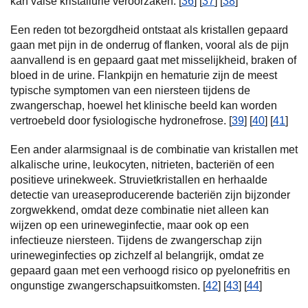
kan valse kristallurie veroorzaken. [
36
] [
37
] [
38
]
Een reden tot bezorgdheid ontstaat als kristallen gepaard
gaan met pijn in de onderrug of flanken, vooral als de pijn
aanvallend is en gepaard gaat met misselijkheid, braken of
bloed in de urine. Flankpijn en hematurie zijn de meest
typische symptomen van een niersteen tijdens de
zwangerschap, hoewel het klinische beeld kan worden
vertroebeld door fysiologische hydronefrose. [
39
] [
40
] [
41
]
Een ander alarmsignaal is de combinatie van kristallen met
alkalische urine, leukocyten, nitrieten, bacteriën of een
positieve urinekweek. Struvietkristallen en herhaalde
detectie van ureaseproducerende bacteriën zijn bijzonder
zorgwekkend, omdat deze combinatie niet alleen kan
wijzen op een urineweginfectie, maar ook op een
infectieuze niersteen. Tijdens de zwangerschap zijn
urineweginfecties op zichzelf al belangrijk, omdat ze
gepaard gaan met een verhoogd risico op pyelonefritis en
ongunstige zwangerschapsuitkomsten. [
42
] [
43
] [
44
]