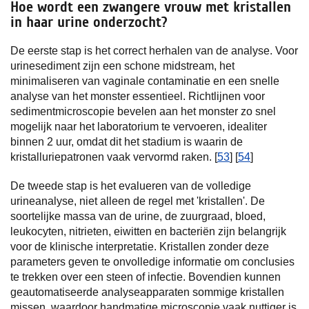
Hoe wordt een zwangere vrouw met kristallen
in haar urine onderzocht?
De eerste stap is het correct herhalen van de analyse. Voor
urinesediment zijn een schone midstream, het
minimaliseren van vaginale contaminatie en een snelle
analyse van het monster essentieel. Richtlijnen voor
sedimentmicroscopie bevelen aan het monster zo snel
mogelijk naar het laboratorium te vervoeren, idealiter
binnen 2 uur, omdat dit het stadium is waarin de
kristalluriepatronen vaak vervormd raken. [
53
] [
54
]
De tweede stap is het evalueren van de volledige
urineanalyse, niet alleen de regel met 'kristallen'. De
soortelijke massa van de urine, de zuurgraad, bloed,
leukocyten, nitrieten, eiwitten en bacteriën zijn belangrijk
voor de klinische interpretatie. Kristallen zonder deze
parameters geven te onvolledige informatie om conclusies
te trekken over een steen of infectie. Bovendien kunnen
geautomatiseerde analyseapparaten sommige kristallen
missen, waardoor handmatige microscopie vaak nuttiger is