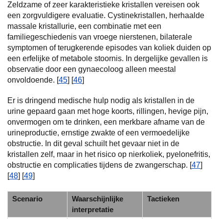
Zeldzame of zeer karakteristieke kristallen vereisen ook
een zorgvuldigere evaluatie. Cystinekristallen, herhaalde
massale kristallurie, een combinatie met een
familiegeschiedenis van vroege nierstenen, bilaterale
symptomen of terugkerende episodes van koliek duiden op
een erfelijke of metabole stoornis. In dergelijke gevallen is
observatie door een gynaecoloog alleen meestal
onvoldoende. [
45
] [
46
]
Er is dringend medische hulp nodig als kristallen in de
urine gepaard gaan met hoge koorts, rillingen, hevige pijn,
onvermogen om te drinken, een merkbare afname van de
urineproductie, ernstige zwakte of een vermoedelijke
obstructie. In dit geval schuilt het gevaar niet in de
kristallen zelf, maar in het risico op nierkoliek, pyelonefritis,
obstructie en complicaties tijdens de zwangerschap. [
47
]
[
48
] [
49
]
Scenario
Waarschijnlijke
Tactieken
interpretatie