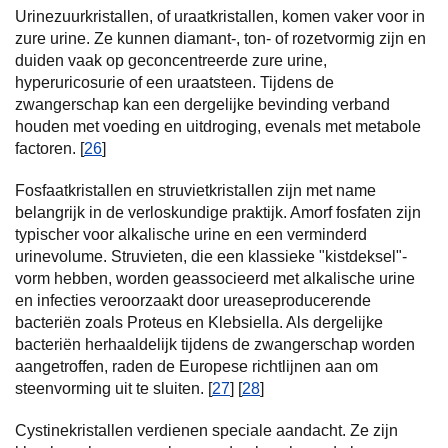
Urinezuurkristallen, of uraatkristallen, komen vaker voor in
zure urine. Ze kunnen diamant-, ton- of rozetvormig zijn en
duiden vaak op geconcentreerde zure urine,
hyperuricosurie of een uraatsteen. Tijdens de
zwangerschap kan een dergelijke bevinding verband
houden met voeding en uitdroging, evenals met metabole
factoren. [
26
]
Fosfaatkristallen en struvietkristallen zijn met name
belangrijk in de verloskundige praktijk. Amorf fosfaten zijn
typischer voor alkalische urine en een verminderd
urinevolume. Struvieten, die een klassieke "kistdeksel"-
vorm hebben, worden geassocieerd met alkalische urine
en infecties veroorzaakt door ureaseproducerende
bacteriën zoals Proteus en Klebsiella. Als dergelijke
bacteriën herhaaldelijk tijdens de zwangerschap worden
aangetroffen, raden de Europese richtlijnen aan om
steenvorming uit te sluiten. [
27
] [
28
]
Cystinekristallen verdienen speciale aandacht. Ze zijn