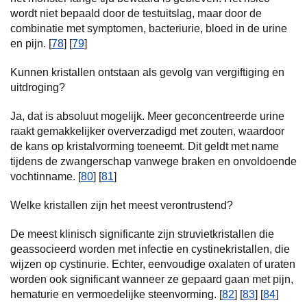
wordt niet bepaald door de testuitslag, maar door de
combinatie met symptomen, bacteriurie, bloed in de urine
en pijn. [
78
] [
79
]
Kunnen kristallen ontstaan als gevolg van vergiftiging en
uitdroging?
Ja, dat is absoluut mogelijk. Meer geconcentreerde urine
raakt gemakkelijker oververzadigd met zouten, waardoor
de kans op kristalvorming toeneemt. Dit geldt met name
tijdens de zwangerschap vanwege braken en onvoldoende
vochtinname. [
80
] [
81
]
Welke kristallen zijn het meest verontrustend?
De meest klinisch significante zijn struvietkristallen die
geassocieerd worden met infectie en cystinekristallen, die
wijzen op cystinurie. Echter, eenvoudige oxalaten of uraten
worden ook significant wanneer ze gepaard gaan met pijn,
hematurie en vermoedelijke steenvorming. [
82
] [
83
] [
84
]