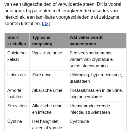
van een uitgescheiden of verwijderde steen. Dit is vooral
belangrijk bij patiënten met terugkerende episodes van
nierkoliek, een familiaire voorgeschiedenis of zeldzame
soorten kristallen. [
32
]
Soort
Typische
Wat vaker wordt
kristallen
omgeving
aangenomen
Calciumo
Vaak zure urine
Een veelvoorkomende
xalaat
variant van crystallurie,
soms steenvorming.
Urinezuur
Zure urine
Uitdroging, hyperuricosurie,
uraatsteen
Amorfe
Alkalische urine
Fosfaatkristallen in de urine,
fosfaten
laag urinevolume
Struvieten
Alkalische urine
Ureaseproducerende
en infectie
infectie, struvietsteen
Cystine
Het hangt niet
Cystinurie
alleen af van de