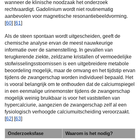
wanneer de klinische noodzaak het onderzoek
rechtvaardigt. Gadolinium wordt niet routinematig
aanbevolen voor magnetische resonantiebeeldvorming.
[
60
] [
61
]
Als de steen spontaan wordt uitgescheiden, geeft de
chemische analyse ervan de meest nauwkeurige
informatie over de samenstelling. In gevallen van
terugkerende ziekte, zeldzame kristallen of vermoedelijke
stofwisselingsstoornissen is een uitgebreidere metabole
beoordeling mogelijk, maar de omvang en het tijdstip ervan
tijdens de zwangerschap worden individueel bepaald. Het
is vooral belangrijk om te onthouden dat de calciumspiegel
in een eenmalige urinemonster tijdens de zwangerschap
mogelijk weinig bruikbaar is voor het vaststellen van
hypercalciurie, aangezien de zwangerschap zelf al een
fysiologisch verhoogde calciumuitscheiding veroorzaakt.
[
62
] [
63
]
Onderzoeksfase
Waarom is het nodig?