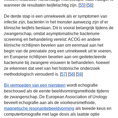
wanneer de resultaten twijfelachtig zijn. [
55
] [
56
]
De derde stap is een urinekweek als er symptomen van
infectie zijn, bacteriën in het monster aanwezig zijn of er
klinische twijfels bestaan. Dit is vooral belangrijk tijdens de
zwangerschap, omdat asymptomatische bacteriurie
screening en behandeling vereist: ACOG en andere
klinische richtlijnen bevelen aan om eenmaal aan het
begin van de prenatale zorg een urinekweek uit te voeren,
en Europese richtlijnen bevelen aan om gedetecteerde
bacteriurie bij zwangere vrouwen te behandelen, hoewel
ze erkennen dat veel van het historische onderzoek
methodologisch verouderd is. [
57
] [
58
] [
59
]
Bij vermoeden van een niersteen
wordt echografie
beschouwd als de eerste beeldvormingsmethode tijdens
de zwangerschap. De European Association of Urology
beveelt echografie aan als de voorkeursmethode,
magnetische resonantiebeeldvorming
als tweede keus en
computertomografie met lage dosis als laatste optie