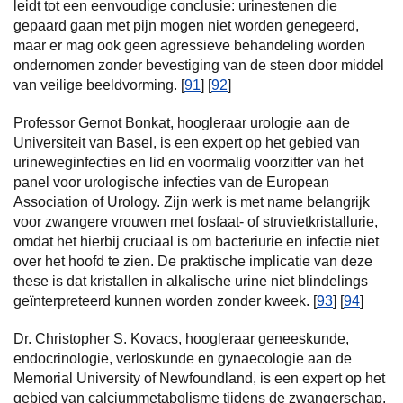
leidt tot een eenvoudige conclusie: urinestenen die
gepaard gaan met pijn mogen niet worden genegeerd,
maar er mag ook geen agressieve behandeling worden
ondernomen zonder bevestiging van de steen door middel
van veilige beeldvorming. [
91
] [
92
]
Professor Gernot Bonkat, hoogleraar urologie aan de
Universiteit van Basel, is een expert op het gebied van
urineweginfecties en lid en voormalig voorzitter van het
panel voor urologische infecties van de European
Association of Urology. Zijn werk is met name belangrijk
voor zwangere vrouwen met fosfaat- of struvietkristallurie,
omdat het hierbij cruciaal is om bacteriurie en infectie niet
over het hoofd te zien. De praktische implicatie van deze
these is dat kristallen in alkalische urine niet blindelings
geïnterpreteerd kunnen worden zonder kweek. [
93
] [
94
]
Dr. Christopher S. Kovacs, hoogleraar geneeskunde,
endocrinologie, verloskunde en gynaecologie aan de
Memorial University of Newfoundland, is een expert op het
gebied van calciummetabolisme tijdens de zwangerschap.