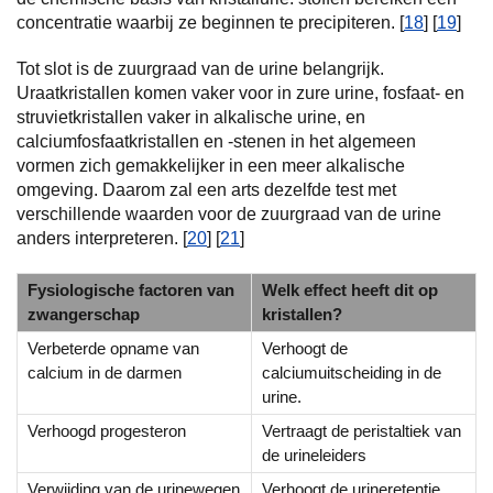
concentratie waarbij ze beginnen te precipiteren. [
18
] [
19
]
Tot slot is de zuurgraad van de urine belangrijk.
Uraatkristallen komen vaker voor in zure urine, fosfaat- en
struvietkristallen vaker in alkalische urine, en
calciumfosfaatkristallen en -stenen in het algemeen
vormen zich gemakkelijker in een meer alkalische
omgeving. Daarom zal een arts dezelfde test met
verschillende waarden voor de zuurgraad van de urine
anders interpreteren. [
20
] [
21
]
Fysiologische factoren van
Welk effect heeft dit op
zwangerschap
kristallen?
Verbeterde opname van
Verhoogt de
calcium in de darmen
calciumuitscheiding in de
urine.
Verhoogd progesteron
Vertraagt de peristaltiek van
de urineleiders
Verwijding van de urinewegen
Verhoogt de urineretentie.