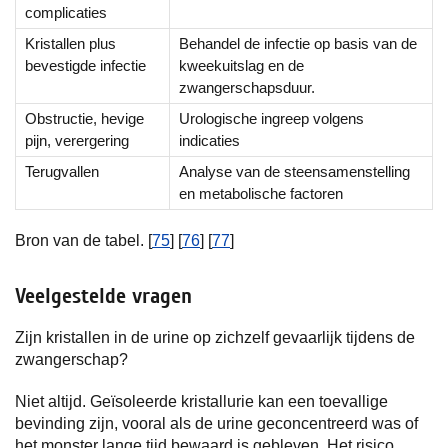
complicaties
Kristallen plus
Behandel de infectie op basis van de
bevestigde infectie
kweekuitslag en de
zwangerschapsduur.
Obstructie, hevige
Urologische ingreep volgens
pijn, verergering
indicaties
Terugvallen
Analyse van de steensamenstelling
en metabolische factoren
Bron van de tabel. [
75
] [
76
] [
77
]
Veelgestelde vragen
Zijn kristallen in de urine op zichzelf gevaarlijk tijdens de
zwangerschap?
Niet altijd. Geïsoleerde kristallurie kan een toevallige
bevinding zijn, vooral als de urine geconcentreerd was of
het monster lange tijd bewaard is gebleven. Het risico