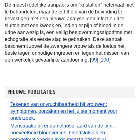
De meest redelijke aanpak is om "kristallen" helemaal niet
te behandelen, maar de echtheid van de bevinding te
bevestigen met een nieuwe analyse, een infectie uit te
sluiten met een kweek en, indien er pijn of bloed in de
urine aanwezig is, een veilig beeldvormingsalgoritme met
echografie als eerste stap te gebruiken. Deze aanpak
beschermt zowel de zwangere vrouw als de foetus het
beste tegen onnodige ingrepen en tegen het missen van
een werkelijk gevaarlijke aandoening. [
99
] [
100
]
NIEUWE PUBLICATIES
Tekenen van onvruchtbaarheid bij vrouwen:
symptomen, oorzaken en het juiste moment voor
onderzoek.
Menstruatie bij endometriose: aard van de pijn,
hoeveelheid bloedverlies, bloedstolsels en
onregelmatigheden in de menstruatiecyclus