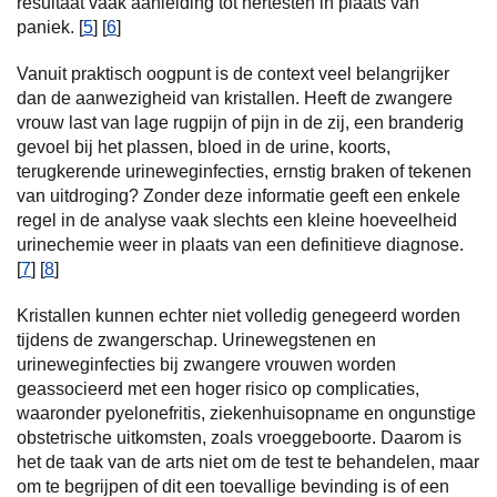
resultaat vaak aanleiding tot hertesten in plaats van
paniek. [
5
] [
6
]
Vanuit praktisch oogpunt is de context veel belangrijker
dan de aanwezigheid van kristallen. Heeft de zwangere
vrouw last van lage rugpijn of pijn in de zij, een branderig
gevoel bij het plassen, bloed in de urine, koorts,
terugkerende urineweginfecties, ernstig braken of tekenen
van uitdroging? Zonder deze informatie geeft een enkele
regel in de analyse vaak slechts een kleine hoeveelheid
urinechemie weer in plaats van een definitieve diagnose.
[
7
] [
8
]
Kristallen kunnen echter niet volledig genegeerd worden
tijdens de zwangerschap. Urinewegstenen en
urineweginfecties bij zwangere vrouwen worden
geassocieerd met een hoger risico op complicaties,
waaronder pyelonefritis, ziekenhuisopname en ongunstige
obstetrische uitkomsten, zoals vroeggeboorte. Daarom is
het de taak van de arts niet om de test te behandelen, maar
om te begrijpen of dit een toevallige bevinding is of een