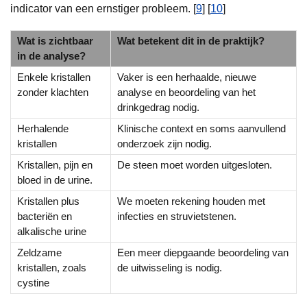
indicator van een ernstiger probleem. [
9
] [
10
]
Wat is zichtbaar
Wat betekent dit in de praktijk?
in de analyse?
Enkele kristallen
Vaker is een herhaalde, nieuwe
zonder klachten
analyse en beoordeling van het
drinkgedrag nodig.
Herhalende
Klinische context en soms aanvullend
kristallen
onderzoek zijn nodig.
Kristallen, pijn en
De steen moet worden uitgesloten.
bloed in de urine.
Kristallen plus
We moeten rekening houden met
bacteriën en
infecties en struvietstenen.
alkalische urine
Zeldzame
Een meer diepgaande beoordeling van
kristallen, zoals
de uitwisseling is nodig.
cystine