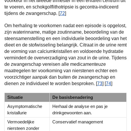
voorkeur in het tweede trimester in een ervaren centrum uit
te voeren, en schokgolflithotripsie is gecontra-indiceerd
tijdens de zwangerschap. [
72
]
Om herhaling te voorkomen nadat een episode is opgelost,
zijn waterinname, matige zoutinname, beoordeling van de
steensamenstelling en een individuele beoordeling van het
dieet en de stofwisseling belangrijk. Citraat in de urine remt
de vorming van calciumkristallen en voldoende hydratatie
vermindert de oververzadiging van zout in de urine. Tijdens
de zwangerschap vereisen alle medicamenteuze
maatregelen ter voorkoming van nierstenen echter een
voorzichtiger aanpak dan buiten de zwangerschap en
dienen ze individueel te worden besproken. [
73
] [
74
]
Situatie
De basisbenadering
Asymptomatische
Herhaal de analyse en pas je
kristallurie
drinkgewoonten aan.
Vermoedelijke
Conservatief management
niersteen zonder