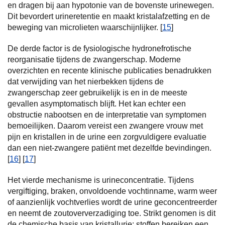
en dragen bij aan hypotonie van de bovenste urinewegen.
Dit bevordert urineretentie en maakt kristalafzetting en de
beweging van microlieten waarschijnlijker. [
15
]
De derde factor is de fysiologische hydronefrotische
reorganisatie tijdens de zwangerschap. Moderne
overzichten en recente klinische publicaties benadrukken
dat verwijding van het nierbekken tijdens de
zwangerschap zeer gebruikelijk is en in de meeste
gevallen asymptomatisch blijft. Het kan echter een
obstructie nabootsen en de interpretatie van symptomen
bemoeilijken. Daarom vereist een zwangere vrouw met
pijn en kristallen in de urine een zorgvuldigere evaluatie
dan een niet-zwangere patiënt met dezelfde bevindingen.
[
16
] [
17
]
Het vierde mechanisme is urineconcentratie. Tijdens
vergiftiging, braken, onvoldoende vochtinname, warm weer
of aanzienlijk vochtverlies wordt de urine geconcentreerder
en neemt de zoutoververzadiging toe. Strikt genomen is dit
de chemische basis van kristallurie: stoffen bereiken een