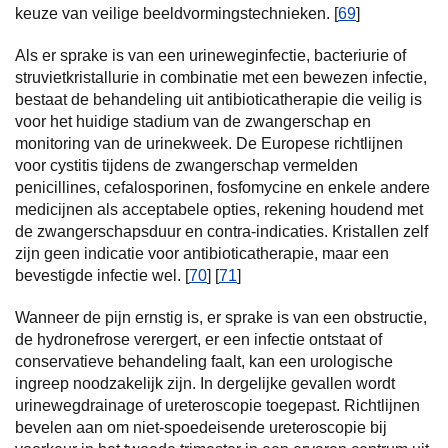
keuze van veilige beeldvormingstechnieken. [
69
]
Als er sprake is van een urineweginfectie, bacteriurie of
struvietkristallurie in combinatie met een bewezen infectie,
bestaat de behandeling uit antibioticatherapie die veilig is
voor het huidige stadium van de zwangerschap en
monitoring van de urinekweek. De Europese richtlijnen
voor cystitis tijdens de zwangerschap vermelden
penicillines, cefalosporinen, fosfomycine en enkele andere
medicijnen als acceptabele opties, rekening houdend met
de zwangerschapsduur en contra-indicaties. Kristallen zelf
zijn geen indicatie voor antibioticatherapie, maar een
bevestigde infectie wel. [
70
] [
71
]
Wanneer de pijn ernstig is, er sprake is van een obstructie,
de hydronefrose verergert, er een infectie ontstaat of
conservatieve behandeling faalt, kan een urologische
ingreep noodzakelijk zijn. In dergelijke gevallen wordt
urinewegdrainage of ureteroscopie toegepast. Richtlijnen
bevelen aan om niet-spoedeisende ureteroscopie bij