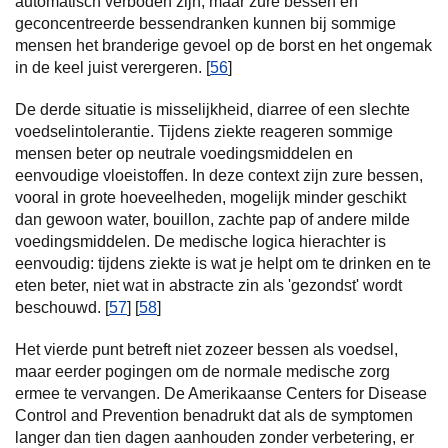
automatisch verboden zijn, maar zure bessen en
geconcentreerde bessendranken kunnen bij sommige
mensen het branderige gevoel op de borst en het ongemak
in de keel juist verergeren. [
56
]
De derde situatie is misselijkheid, diarree of een slechte
voedselintolerantie. Tijdens ziekte reageren sommige
mensen beter op neutrale voedingsmiddelen en
eenvoudige vloeistoffen. In deze context zijn zure bessen,
vooral in grote hoeveelheden, mogelijk minder geschikt
dan gewoon water, bouillon, zachte pap of andere milde
voedingsmiddelen. De medische logica hierachter is
eenvoudig: tijdens ziekte is wat je helpt om te drinken en te
eten beter, niet wat in abstracte zin als 'gezondst' wordt
beschouwd. [
57
] [
58
]
Het vierde punt betreft niet zozeer bessen als voedsel,
maar eerder pogingen om de normale medische zorg
ermee te vervangen. De Amerikaanse Centers for Disease
Control and Prevention benadrukt dat als de symptomen
langer dan tien dagen aanhouden zonder verbetering, er