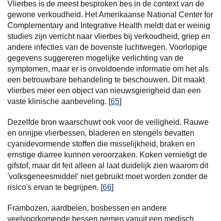
Vlierbes is de meest besproken bes in de context van de
gewone verkoudheid. Het Amerikaanse National Center for
Complementary and Integrative Health meldt dat er weinig
studies zijn verricht naar vlierbes bij verkoudheid, griep en
andere infecties van de bovenste luchtwegen. Voorlopige
gegevens suggereren mogelijke verlichting van de
symptomen, maar er is onvoldoende informatie om het als
een betrouwbare behandeling te beschouwen. Dit maakt
vlierbes meer een object van nieuwsgierigheid dan een
vaste klinische aanbeveling. [
65
]
Dezelfde bron waarschuwt ook voor de veiligheid. Rauwe
en onrijpe vlierbessen, bladeren en stengels bevatten
cyanidevormende stoffen die misselijkheid, braken en
ernstige diarree kunnen veroorzaken. Koken vernietigt de
gifstof, maar dit feit alleen al laat duidelijk zien waarom dit
'volksgeneesmiddel' niet gebruikt moet worden zonder de
risico's ervan te begrijpen. [
66
]
Frambozen, aardbeien, bosbessen en andere
veelvoorkomende bessen nemen vanuit een medisch