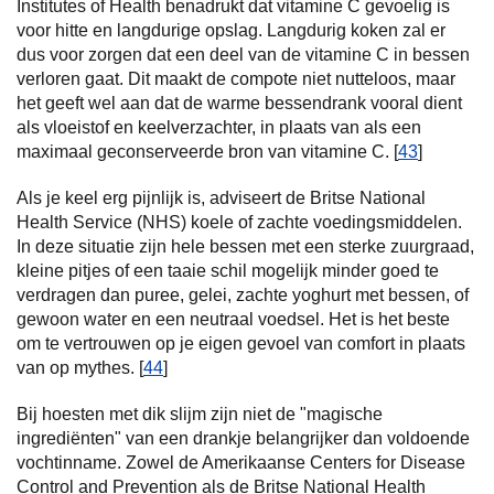
Institutes of Health benadrukt dat vitamine C gevoelig is
voor hitte en langdurige opslag. Langdurig koken zal er
dus voor zorgen dat een deel van de vitamine C in bessen
verloren gaat. Dit maakt de compote niet nutteloos, maar
het geeft wel aan dat de warme bessendrank vooral dient
als vloeistof en keelverzachter, in plaats van als een
maximaal geconserveerde bron van vitamine C. [
43
]
Als je keel erg pijnlijk is, adviseert de Britse National
Health Service (NHS) koele of zachte voedingsmiddelen.
In deze situatie zijn hele bessen met een sterke zuurgraad,
kleine pitjes of een taaie schil mogelijk minder goed te
verdragen dan puree, gelei, zachte yoghurt met bessen, of
gewoon water en een neutraal voedsel. Het is het beste
om te vertrouwen op je eigen gevoel van comfort in plaats
van op mythes. [
44
]
Bij hoesten met dik slijm zijn niet de "magische
ingrediënten" van een drankje belangrijker dan voldoende
vochtinname. Zowel de Amerikaanse Centers for Disease
Control and Prevention als de Britse National Health