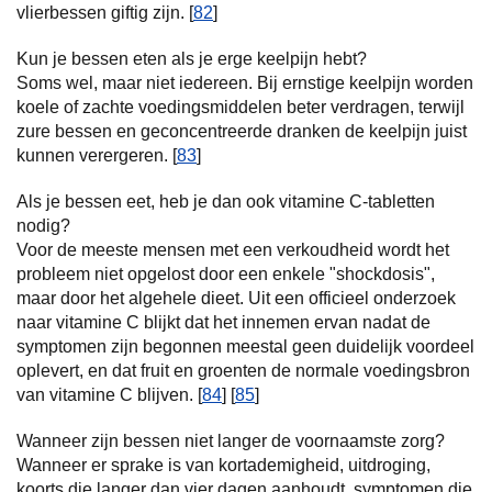
vlierbessen giftig zijn. [
82
]
Kun je bessen eten als je erge keelpijn hebt?
Soms wel, maar niet iedereen. Bij ernstige keelpijn worden
koele of zachte voedingsmiddelen beter verdragen, terwijl
zure bessen en geconcentreerde dranken de keelpijn juist
kunnen verergeren. [
83
]
Als je bessen eet, heb je dan ook vitamine C-tabletten
nodig?
Voor de meeste mensen met een verkoudheid wordt het
probleem niet opgelost door een enkele "shockdosis",
maar door het algehele dieet. Uit een officieel onderzoek
naar vitamine C blijkt dat het innemen ervan nadat de
symptomen zijn begonnen meestal geen duidelijk voordeel
oplevert, en dat fruit en groenten de normale voedingsbron
van vitamine C blijven. [
84
] [
85
]
Wanneer zijn bessen niet langer de voornaamste zorg?
Wanneer er sprake is van kortademigheid, uitdroging,
koorts die langer dan vier dagen aanhoudt, symptomen die