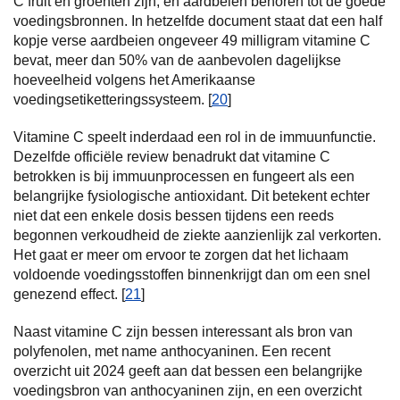
C fruit en groenten zijn, en aardbeien behoren tot de goede
voedingsbronnen. In hetzelfde document staat dat een half
kopje verse aardbeien ongeveer 49 milligram vitamine C
bevat, meer dan 50% van de aanbevolen dagelijkse
hoeveelheid volgens het Amerikaanse
voedingsetiketteringssysteem. [
20
]
Vitamine C speelt inderdaad een rol in de immuunfunctie.
Dezelfde officiële review benadrukt dat vitamine C
betrokken is bij immuunprocessen en fungeert als een
belangrijke fysiologische antioxidant. Dit betekent echter
niet dat een enkele dosis bessen tijdens een reeds
begonnen verkoudheid de ziekte aanzienlijk zal verkorten.
Het gaat er meer om ervoor te zorgen dat het lichaam
voldoende voedingsstoffen binnenkrijgt dan om een snel
genezend effect. [
21
]
Naast vitamine C zijn bessen interessant als bron van
polyfenolen, met name anthocyaninen. Een recent
overzicht uit 2024 geeft aan dat bessen een belangrijke
voedingsbron van anthocyaninen zijn, en een overzicht