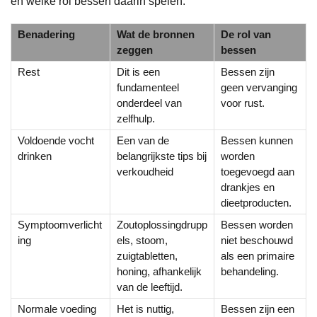
en welke rol bessen daarin spelen.
Benadering
Wat de bronnen
De rol van
zeggen
bessen
Rest
Dit is een
Bessen zijn
fundamenteel
geen vervanging
onderdeel van
voor rust.
zelfhulp.
Voldoende vocht
Een van de
Bessen kunnen
drinken
belangrijkste tips bij
worden
verkoudheid
toegevoegd aan
drankjes en
dieetproducten.
Symptoomverlicht
Zoutoplossingdrupp
Bessen worden
ing
els, stoom,
niet beschouwd
zuigtabletten,
als een primaire
honing, afhankelijk
behandeling.
van de leeftijd.
Normale voeding
Het is nuttig,
Bessen zijn een