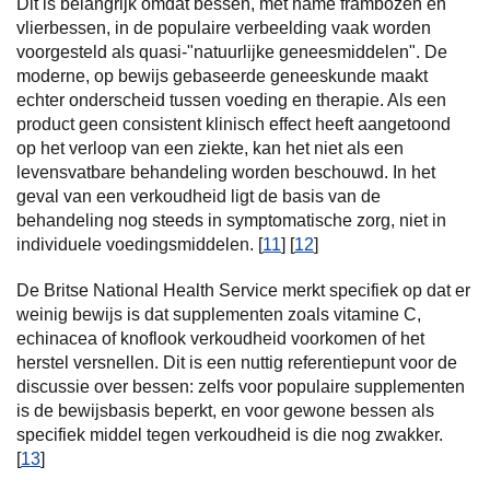
Dit is belangrijk omdat bessen, met name frambozen en
vlierbessen, in de populaire verbeelding vaak worden
voorgesteld als quasi-"natuurlijke geneesmiddelen". De
moderne, op bewijs gebaseerde geneeskunde maakt
echter onderscheid tussen voeding en therapie. Als een
product geen consistent klinisch effect heeft aangetoond
op het verloop van een ziekte, kan het niet als een
levensvatbare behandeling worden beschouwd. In het
geval van een verkoudheid ligt de basis van de
behandeling nog steeds in symptomatische zorg, niet in
individuele voedingsmiddelen. [
11
] [
12
]
De Britse National Health Service merkt specifiek op dat er
weinig bewijs is dat supplementen zoals vitamine C,
echinacea of knoflook verkoudheid voorkomen of het
herstel versnellen. Dit is een nuttig referentiepunt voor de
discussie over bessen: zelfs voor populaire supplementen
is de bewijsbasis beperkt, en voor gewone bessen als
specifiek middel tegen verkoudheid is die nog zwakker.
[
13
]