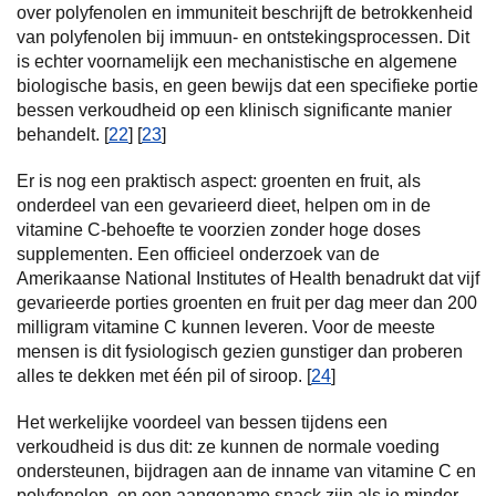
over polyfenolen en immuniteit beschrijft de betrokkenheid
van polyfenolen bij immuun- en ontstekingsprocessen. Dit
is echter voornamelijk een mechanistische en algemene
biologische basis, en geen bewijs dat een specifieke portie
bessen verkoudheid op een klinisch significante manier
behandelt. [
22
] [
23
]
Er is nog een praktisch aspect: groenten en fruit, als
onderdeel van een gevarieerd dieet, helpen om in de
vitamine C-behoefte te voorzien zonder hoge doses
supplementen. Een officieel onderzoek van de
Amerikaanse National Institutes of Health benadrukt dat vijf
gevarieerde porties groenten en fruit per dag meer dan 200
milligram vitamine C kunnen leveren. Voor de meeste
mensen is dit fysiologisch gezien gunstiger dan proberen
alles te dekken met één pil of siroop. [
24
]
Het werkelijke voordeel van bessen tijdens een
verkoudheid is dus dit: ze kunnen de normale voeding
ondersteunen, bijdragen aan de inname van vitamine C en
polyfenolen, en een aangename snack zijn als je minder