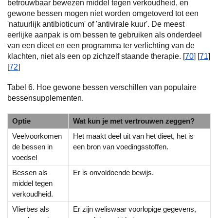
betrouwbaar bewezen middel tegen verkoudheid, en
gewone bessen mogen niet worden omgetoverd tot een
'natuurlijk antibioticum' of 'antivirale kuur'. De meest
eerlijke aanpak is om bessen te gebruiken als onderdeel
van een dieet en een programma ter verlichting van de
klachten, niet als een op zichzelf staande therapie. [
70
] [
71
]
[
72
]
Tabel 6. Hoe gewone bessen verschillen van populaire
bessensupplementen.
Optie
Wat kun je met vertrouwen zeggen?
Veelvoorkomen
Het maakt deel uit van het dieet, het is
de bessen in
een bron van voedingsstoffen.
voedsel
Bessen als
Er is onvoldoende bewijs.
middel tegen
verkoudheid.
Vlierbes als
Er zijn weliswaar voorlopige gegevens,