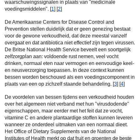
waarschuwingssignalen in plaats van "medicinale
voedingsmiddelen". [
1
] [
2
]
De Amerikaanse Centers for Disease Control and
Prevention stellen duidelijk dat er geen genezing bestaat
voor de gewone verkoudheid, dat deze meestal vanzelf
overgaat en dat antibiotica niet effectief zijn tegen virussen.
De Britse National Health Service beveelt een soortgelijk
zelfzorgplan aan: voldoende rust nemen, veel vocht
drinken, normaal eten naar vermogen en eenvoudige keel-
en neusverzorging toepassen. In deze context kunnen
bessen worden beschouwd als een voedingscomponent in
plaats van een op zichzelf staande behandeling. [
3
] [
4
]
De voordelen van bessen tijdens een verkoudheid houden
over het algemeen niet verband met hun "virusdodende"
eigenschappen, maar eerder met het feit dat ze vocht,
vitamine C en andere plantaardige stoffen kunnen leveren
wanneer ze onderdeel uitmaken van een normaal dieet.
Het Office of Dietary Supplements van de National
Institutes of Health merkt op dat fruit en groenten de beste