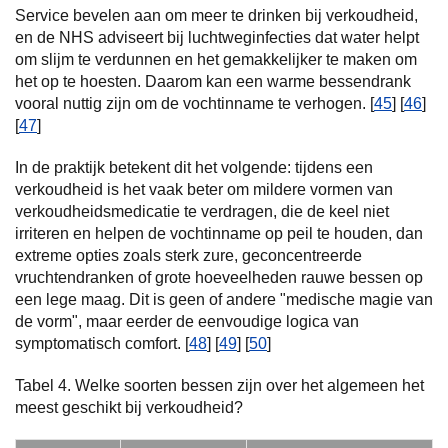
Service bevelen aan om meer te drinken bij verkoudheid,
en de NHS adviseert bij luchtweginfecties dat water helpt
om slijm te verdunnen en het gemakkelijker te maken om
het op te hoesten. Daarom kan een warme bessendrank
vooral nuttig zijn om de vochtinname te verhogen. [
45
] [
46
]
[
47
]
In de praktijk betekent dit het volgende: tijdens een
verkoudheid is het vaak beter om mildere vormen van
verkoudheidsmedicatie te verdragen, die de keel niet
irriteren en helpen de vochtinname op peil te houden, dan
extreme opties zoals sterk zure, geconcentreerde
vruchtendranken of grote hoeveelheden rauwe bessen op
een lege maag. Dit is geen of andere "medische magie van
de vorm", maar eerder de eenvoudige logica van
symptomatisch comfort. [
48
] [
49
] [
50
]
Tabel 4. Welke soorten bessen zijn over het algemeen het
meest geschikt bij verkoudheid?