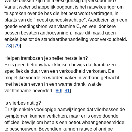
Welke bessen zijn het meest gunstig bij verkoudheid?
Vanuit wetenschappelijk oogpunt is het nauwkeuriger om
te spreken over de bes die het best wordt verdragen, in
plaats van de "meest geneeskrachtige". Aardbeien zijn een
goede voedingsbron van vitamine C, en veel donkere
bessen bevatten anthocyaninen, maar dit maakt geen
enkele bes tot de standaardbehandeling voor verkoudheid.
[
78
] [
79
]
Helpen frambozen je sneller herstellen?
Er is geen betrouwbaar klinisch bewijs dat frambozen
specifiek de duur van een verkoudheid verkorten. De
mogelijke voordelen worden vaker in verband gebracht
met het eten ervan in een warme drank, wat de
vochtinname bevordert. [
80
] [
81
]
Is vlierbes nuttig?
Er zijn enkele voorlopige aanwijzingen dat vlierbessen de
symptomen kunnen verlichten, maar er is onvoldoende
officieel bewijs om het als een betrouwbaar geneesmiddel
te beschouwen. Bovendien kunnen rauwe of onrijpe