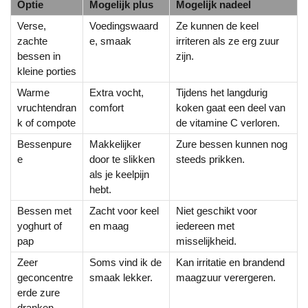
Optie
Mogelijk plus
Mogelijk nadeel
Verse,
Voedingswaard
Ze kunnen de keel
zachte
e, smaak
irriteren als ze erg zuur
bessen in
zijn.
kleine porties
Warme
Extra vocht,
Tijdens het langdurig
vruchtendran
comfort
koken gaat een deel van
k of compote
de vitamine C verloren.
Bessenpure
Makkelijker
Zure bessen kunnen nog
e
door te slikken
steeds prikken.
als je keelpijn
hebt.
Bessen met
Zacht voor keel
Niet geschikt voor
yoghurt of
en maag
iedereen met
pap
misselijkheid.
Zeer
Soms vind ik de
Kan irritatie en brandend
geconcentre
smaak lekker.
maagzuur verergeren.
erde zure
dranken