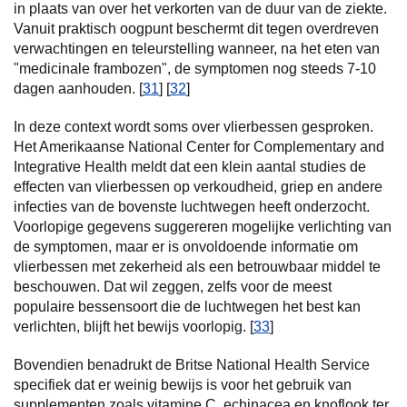
in plaats van over het verkorten van de duur van de ziekte.
Vanuit praktisch oogpunt beschermt dit tegen overdreven
verwachtingen en teleurstelling wanneer, na het eten van
"medicinale frambozen", de symptomen nog steeds 7-10
dagen aanhouden. [
31
] [
32
]
In deze context wordt soms over vlierbessen gesproken.
Het Amerikaanse National Center for Complementary and
Integrative Health meldt dat een klein aantal studies de
effecten van vlierbessen op verkoudheid, griep en andere
infecties van de bovenste luchtwegen heeft onderzocht.
Voorlopige gegevens suggereren mogelijke verlichting van
de symptomen, maar er is onvoldoende informatie om
vlierbessen met zekerheid als een betrouwbaar middel te
beschouwen. Dat wil zeggen, zelfs voor de meest
populaire bessensoort die de luchtwegen het best kan
verlichten, blijft het bewijs voorlopig. [
33
]
Bovendien benadrukt de Britse National Health Service
specifiek dat er weinig bewijs is voor het gebruik van
supplementen zoals vitamine C, echinacea en knoflook ter