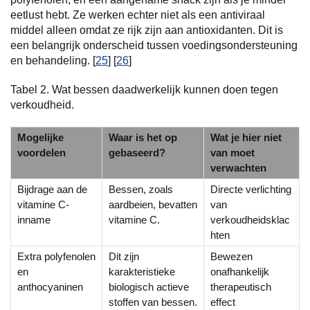
eetlust hebt. Ze werken echter niet als een antiviraal
middel alleen omdat ze rijk zijn aan antioxidanten. Dit is
een belangrijk onderscheid tussen voedingsondersteuning
en behandeling. [
25
] [
26
]
Tabel 2. Wat bessen daadwerkelijk kunnen doen tegen
verkoudheid.
Mogelijke
Waar is het op
Wat je hier niet
voordelen
gebaseerd?
van moet
verwachten
Bijdrage aan de
Bessen, zoals
Directe verlichting
vitamine C-
aardbeien, bevatten
van
inname
vitamine C.
verkoudheidsklac
hten
Extra polyfenolen
Dit zijn
Bewezen
en
karakteristieke
onafhankelijk
anthocyaninen
biologisch actieve
therapeutisch
stoffen van bessen.
effect