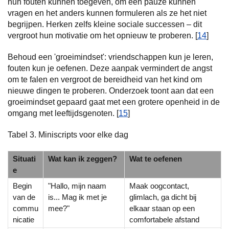
hun fouten kunnen toegeven, om een pauze kunnen
vragen en het anders kunnen formuleren als ze het niet
begrijpen. Herken zelfs kleine sociale successen – dit
vergroot hun motivatie om het opnieuw te proberen. [
14
]
Behoud een 'groeimindset': vriendschappen kun je leren,
fouten kun je oefenen. Deze aanpak vermindert de angst
om te falen en vergroot de bereidheid van het kind om
nieuwe dingen te proberen. Onderzoek toont aan dat een
groeimindset gepaard gaat met een grotere openheid in de
omgang met leeftijdsgenoten. [
15
]
Tabel 3. Miniscripts voor elke dag
Situati
Wat kan ik zeggen?
Wat te oefenen
e
Begin
"Hallo, mijn naam
Maak oogcontact,
van de
is... Mag ik met je
glimlach, ga dicht bij
commu
mee?"
elkaar staan op een
nicatie
comfortabele afstand