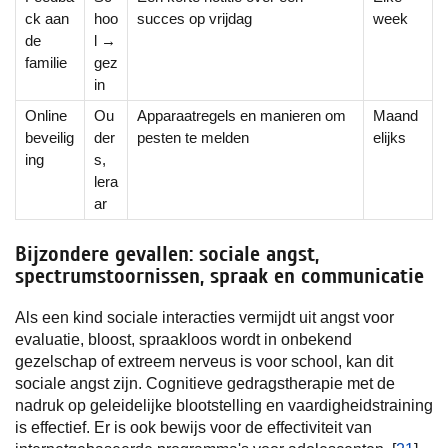
ck aan
hoo
succes op vrijdag
week
de
l →
familie
gez
in
Online
Ou
Apparaatregels en manieren om
Maand
beveilig
der
pesten te melden
elijks
ing
s,
lera
ar
Bijzondere gevallen: sociale angst,
spectrumstoornissen, spraak en communicatie
Als een kind sociale interacties vermijdt uit angst voor
evaluatie, bloost, spraakloos wordt in onbekend
gezelschap of extreem nerveus is voor school, kan dit
sociale angst zijn. Cognitieve gedragstherapie met de
nadruk op geleidelijke blootstelling en vaardigheidstraining
is effectief. Er is ook bewijs voor de effectiviteit van