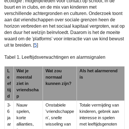
ecologie': mogelijkheden voor contact op school, in de
buurt en in clubs, en de mix van kinderen met
verschillende achtergronden en culturen. Onderzoek toont
aan dat vriendschappen over sociale grenzen heen de
horizon verbreden en het sociaal kapitaal vergroten, wat op
den duur het welzijn beïnvloedt. Daarom is het de moeite
waard om de 'platforms' voor interactie van uw kind bewust
uit te breiden. [
5
]
Tabel 1. Leeftijdsverwachtingen en alarmsignalen
L
Wat je
Wat zou
Als het alarmerend
e
meestal
normaal
is
ef
ziet in
kunnen zijn?
tij
vriendscha
d
p
3-
Nauw
Onstabiele
Totale vermijding van
6
spelen,
'vriendschappe
kinderen, gebrek aan
ja
korte
n', snelle
interesse in spelen
ar
allianties,
wisseling van
met leeftijdsgenoten