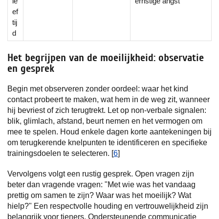
le
ernstige angst
ef
tij
d
Het begrijpen van de moeilijkheid: observatie
en gesprek
Begin met observeren zonder oordeel: waar het kind
contact probeert te maken, wat hem in de weg zit, wanneer
hij bevriest of zich terugtrekt. Let op non-verbale signalen:
blik, glimlach, afstand, beurt nemen en het vermogen om
mee te spelen. Houd enkele dagen korte aantekeningen bij
om terugkerende knelpunten te identificeren en specifieke
trainingsdoelen te selecteren. [
6
]
Vervolgens volgt een rustig gesprek. Open vragen zijn
beter dan vragende vragen: "Met wie was het vandaag
prettig om samen te zijn? Waar was het moeilijk? Wat
hielp?" Een respectvolle houding en vertrouwelijkheid zijn
belangrijk voor tieners. Ondersteunende communicatie