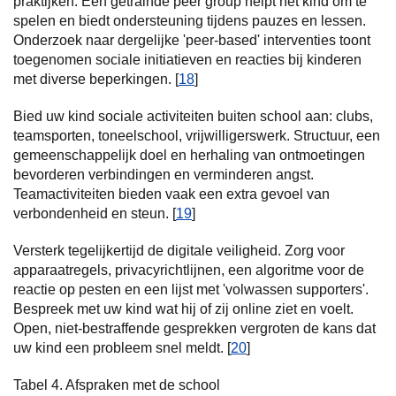
praktijken. Een getrainde peer group helpt het kind om te
spelen en biedt ondersteuning tijdens pauzes en lessen.
Onderzoek naar dergelijke 'peer-based' interventies toont
toegenomen sociale initiatieven en reacties bij kinderen
met diverse beperkingen. [
18
]
Bied uw kind sociale activiteiten buiten school aan: clubs,
teamsporten, toneelschool, vrijwilligerswerk. Structuur, een
gemeenschappelijk doel en herhaling van ontmoetingen
bevorderen verbindingen en verminderen angst.
Teamactiviteiten bieden vaak een extra gevoel van
verbondenheid en steun. [
19
]
Versterk tegelijkertijd de digitale veiligheid. Zorg voor
apparaatregels, privacyrichtlijnen, een algoritme voor de
reactie op pesten en een lijst met 'volwassen supporters'.
Bespreek met uw kind wat hij of zij online ziet en voelt.
Open, niet-bestraffende gesprekken vergroten de kans dat
uw kind een probleem snel meldt. [
20
]
Tabel 4. Afspraken met de school