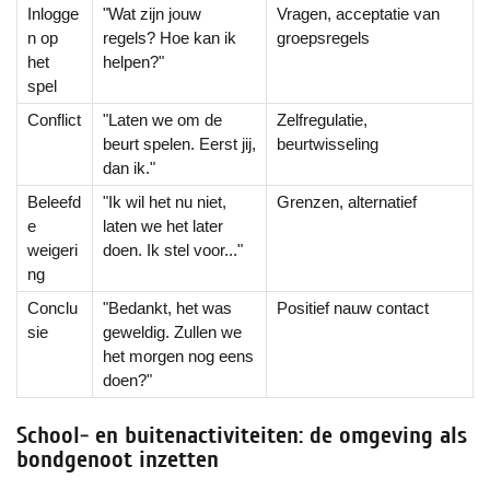
Inlogge
"Wat zijn jouw
Vragen, acceptatie van
n op
regels? Hoe kan ik
groepsregels
het
helpen?"
spel
Conflict
"Laten we om de
Zelfregulatie,
beurt spelen. Eerst jij,
beurtwisseling
dan ik."
Beleefd
"Ik wil het nu niet,
Grenzen, alternatief
e
laten we het later
weigeri
doen. Ik stel voor..."
ng
Conclu
"Bedankt, het was
Positief nauw contact
sie
geweldig. Zullen we
het morgen nog eens
doen?"
School- en buitenactiviteiten: de omgeving als
bondgenoot inzetten