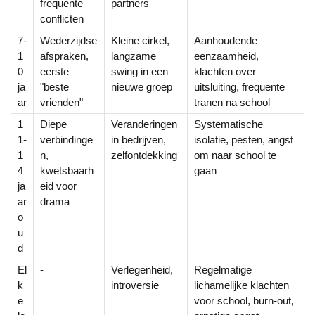
frequente
partners
conflicten
7-
Wederzijdse
Kleine cirkel,
Aanhoudende
1
afspraken,
langzame
eenzaamheid,
0
eerste
swing in een
klachten over
ja
"beste
nieuwe groep
uitsluiting, frequente
ar
vrienden"
tranen na school
1
Diepe
Veranderingen
Systematische
1-
verbindinge
in bedrijven,
isolatie, pesten, angst
1
n,
zelfontdekking
om naar school te
4
kwetsbaarh
gaan
ja
eid voor
ar
drama
o
u
d
El
-
Verlegenheid,
Regelmatige
k
introversie
lichamelijke klachten
e
voor school, burn-out,