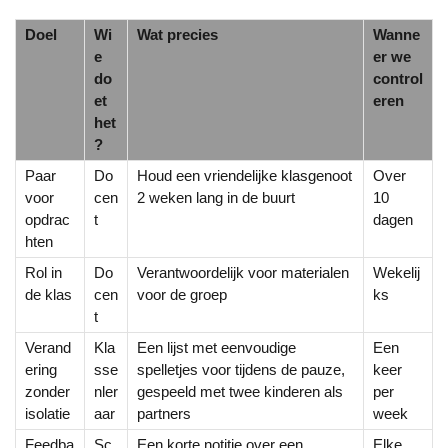
Doel
Wi
Wat precies
Wanne
e
er we
do
control
et
eren
het
?
Paar
Do
Houd een vriendelijke klasgenoot
Over
voor
cen
2 weken lang in de buurt
10
opdrac
t
dagen
hten
Rol in
Do
Verantwoordelijk voor materialen
Wekelij
de klas
cen
voor de groep
ks
t
Verand
Kla
Een lijst met eenvoudige
Een
ering
sse
spelletjes voor tijdens de pauze,
keer
zonder
nler
gespeeld met twee kinderen als
per
isolatie
aar
partners
week
Feedba
Sc
Een korte notitie over een
Elke