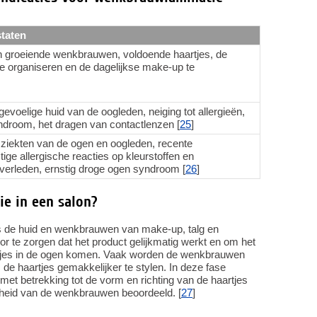
taten
h groeiende wenkbrauwen, voldoende haartjes, de
 organiseren en de dagelijkse make-up te
evoelige huid van de oogleden, neiging tot allergieën,
ndroom, het dragen van contactlenzen [
25
]
sziekten van de ogen en oogleden, recente
ige allergische reacties op kleurstoffen en
 verleden, ernstig droge ogen syndroom [
26
]
e in een salon?
us de huid en wenkbrauwen van make-up, talg en
or te zorgen dat het product gelijkmatig werkt en om het
eltjes in de ogen komen. Vaak worden de wenkbrauwen
de haartjes gemakkelijker te stylen. In deze fase
et betrekking tot de vorm en richting van de haartjes
htheid van de wenkbrauwen beoordeeld. [
27
]