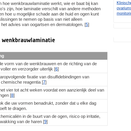
Klinisch
gen hoe wenkbrauwlaminatie werkt, wie er baat bij kan
ovarium
co's zijn, hoe laminatie verschilt van andere methoden
monitori
 hoe u mogelijke schade aan de huid en ogen kunt
eslissingen te nemen op basis van niet alleen
 het advies van oogartsen en dermatologen. [
5
]
er wenkbrauwlaminatie
ng
k de vorm van de wenkbrauwen en de richting van de
voller en verzorgder uiterlijk [
6
]
aaropvolgende fixatie van disulfidebindingen van
 chemische reagentia [
7
]
et vier tot acht weken voordat een aanzienlijk deel van
ngen [
8
]
ook die uw vormen benadrukt, zonder dat u elke dag
eft te dragen.
chemicaliën in de buurt van de ogen, risico op irritatie,
zwakking van de haren [
9
]