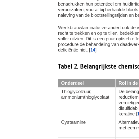
benadrukken hun potentieel om huidirrita
veroorzaken, vooral bij herhaalde bloots
naleving van de blootstellingstijden en
Wenkbrauwlaminatie verandert ook de v
recht te trekken en op te tillen, bedek
voller uitzien. Dit is een puur optisch 
procedure de behandeling van daadwerke
deficiëntie niet. [
14
]
Tabel 2. Belangrijkste chem
Onderdeel
Rol in de
Thioglycolzuur,
De belangr
ammoniumthioglycolaat
reductiem
vernietige
disulfideb
keratine [
Cysteamine
Alternatie
met een m