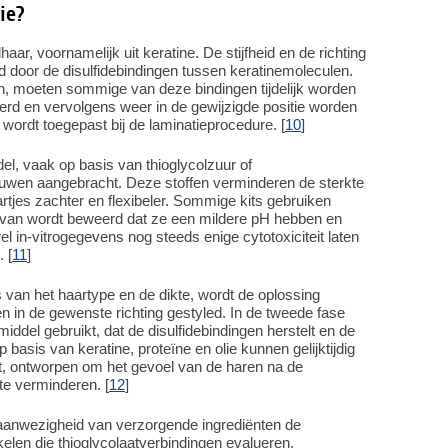
ie?
r, voornamelijk uit keratine. De stijfheid en de richting
 door de disulfidebindingen tussen keratinemoleculen.
, moeten sommige van deze bindingen tijdelijk worden
rd en vervolgens weer in de gewijzigde positie worden
t wordt toegepast bij de laminatieprocedure. [
10
]
el, vaak op basis van thioglycolzuur of
wen aangebracht. Deze stoffen verminderen de sterkte
tjes zachter en flexibeler. Sommige kits gebruiken
rvan wordt beweerd dat ze een mildere pH hebben en
el in-vitrogegevens nog steeds enige cytotoxiciteit laten
 [
11
]
s van het haartype en de dikte, wordt de oplossing
n in de gewenste richting gestyled. In de tweede fase
iddel gebruikt, dat de disulfidebindingen herstelt en de
basis van keratine, proteïne en olie kunnen gelijktijdig
ht, ontworpen om het gevoel van de haren na de
te verminderen. [
12
]
e aanwezigheid van verzorgende ingrediënten de
ikelen die thioglycolaatverbindingen evalueren,