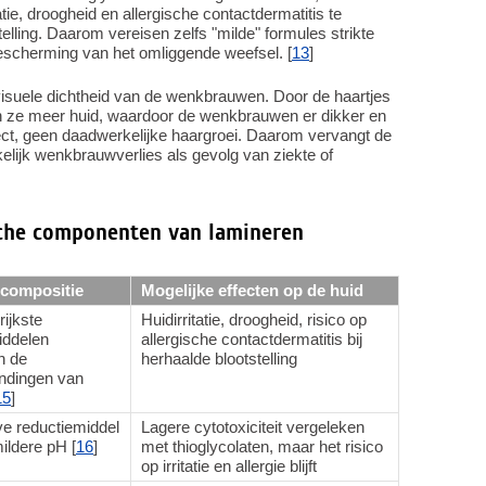
tie, droogheid en allergische contactdermatitis te
telling. Daarom vereisen zelfs "milde" formules strikte
 bescherming van het omliggende weefsel. [
13
]
isuele dichtheid van de wenkbrauwen. Door de haartjes
ken ze meer huid, waardoor de wenkbrauwen er dikker en
effect, geen daadwerkelijke haargroei. Daarom vervangt de
lijk wenkbrauwverlies als gevolg van ziekte of
ische componenten van lamineren
 compositie
Mogelijke effecten op de huid
ijkste
Huidirritatie, droogheid, risico op
iddelen
allergische contactdermatitis bij
n de
herhaalde blootstelling
indingen van
15
]
ve reductiemiddel
Lagere cytotoxiciteit vergeleken
ildere pH [
16
]
met thioglycolaten, maar het risico
op irritatie en allergie blijft