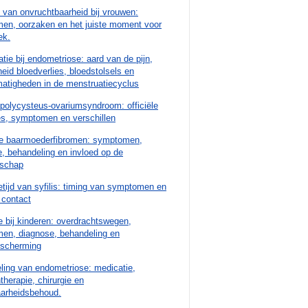
van onvruchtbaarheid bij vrouwen:
en, oorzaken en het juiste moment voor
ek.
tie bij endometriose: aard van de pijn,
eid bloedverlies, bloedstolsels en
atigheden in de menstruatiecyclus
polycysteus-ovariumsyndroom: officiële
es, symptomen en verschillen
e baarmoederfibromen: symptomen,
, behandeling en invloed op de
schap
etijd van syfilis: timing van symptomen en
 contact
 bij kinderen: overdrachtswegen,
en, diagnose, behandeling en
escherming
ling van endometriose: medicatie,
herapie, chirurgie en
aarheidsbehoud.