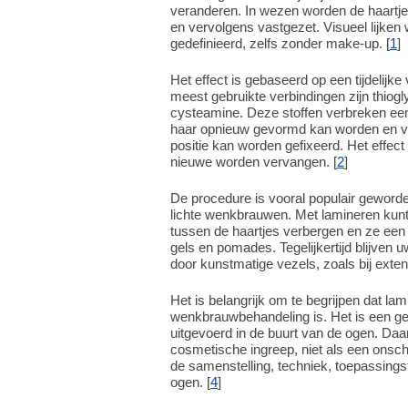
veranderen. In wezen worden de haartje
en vervolgens vastgezet. Visueel lijke
gedefinieerd, zelfs zonder make-up. [
1
]
Het effect is gebaseerd op een tijdelijk
meest gebruikte verbindingen zijn thio
cysteamine. Deze stoffen verbreken een 
haar opnieuw gevormd kan worden en ve
positie kan worden gefixeerd. Het effect
nieuwe worden vervangen. [
2
]
De procedure is vooral populair geworde
lichte wenkbrauwen. Met lamineren kun
tussen de haartjes verbergen en ze een
gels en pomades. Tegelijkertijd blijven
door kunstmatige vezels, zoals bij exten
Het is belangrijk om te begrijpen dat l
wenkbrauwbehandeling is. Het is een ge
uitgevoerd in de buurt van de ogen. Da
cosmetische ingreep, niet als een onscha
de samenstelling, techniek, toepassingsf
ogen. [
4
]