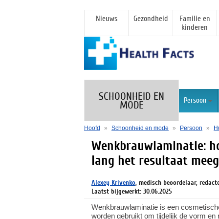
Nieuws
Gezondheid
Familie en
kinderen
SCHOONHEID EN
Persoon
MODE
Hoofd
»
Schoonheid en mode
»
Persoon
»
H
Wenkbrauwlaminatie: ho
lang het resultaat mee
Alexey Krivenko
, medisch beoordelaar, redact
Laatst bijgewerkt: 30.06.2025
Wenkbrauwlaminatie is een cosmetische
worden gebruikt om tijdelijk de vorm en