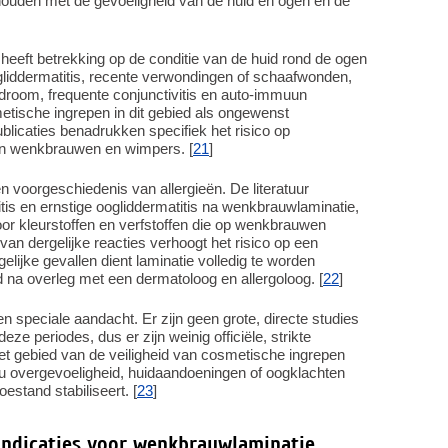
 houden met de gevoeligheid van de huid en ogen en de
 heeft betrekking op de conditie van de huid rond de ogen
 oogliddermatitis, recente verwondingen of schaafwonden,
droom, frequente conjunctivitis en auto-immuun
etische ingrepen in dit gebied als ongewenst
icaties benadrukken specifiek het risico op
van wenkbrauwen en wimpers. [
21
]
n voorgeschiedenis van allergieën. De literatuur
ritis en ernstige oogliddermatitis na wenkbrauwlaminatie,
oor kleurstoffen en verfstoffen die op wenkbrauwen
an dergelijke reacties verhoogt het risico op een
elijke gevallen dient laminatie volledig te worden
 na overleg met een dermatoloog en allergoloog. [
22
]
speciale aandacht. Er zijn geen grote, directe studies
eze periodes, dus er zijn weinig officiële, strikte
t gebied van de veiligheid van cosmetische ingrepen
 u overgevoeligheid, huidaandoeningen of oogklachten
toestand stabiliseert. [
23
]
-indicaties voor wenkbrauwlaminatie