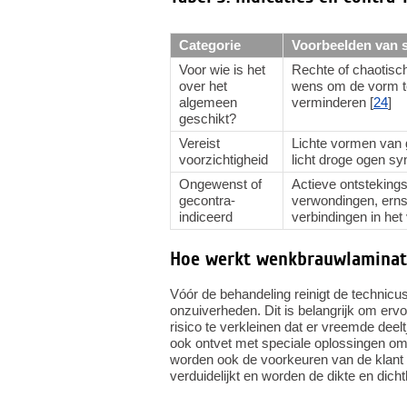
Categorie
Voorbeelden van s
Voor wie is het
Rechte of chaotisc
over het
wens om de vorm te
algemeen
verminderen [
24
]
geschikt?
Vereist
Lichte vormen van g
voorzichtigheid
licht droge ogen sy
Ongewenst of
Actieve ontsteking
gecontra-
verwondingen, ernst
indiceerd
verbindingen in het
Hoe werkt wenkbrauwlaminati
Vóór de behandeling reinigt de technic
onzuiverheden. Dit is belangrijk om ervo
risico te verkleinen dat er vreemde de
ook ontvet met speciale oplossingen om 
worden ook de voorkeuren van de klant m
verduidelijkt en worden de dikte en dic