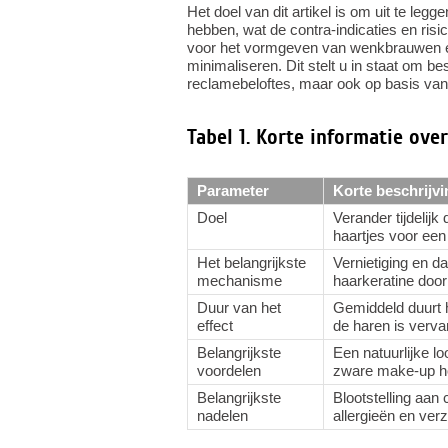
Het doel van dit artikel is om uit te leg
hebben, wat de contra-indicaties en risi
voor het vormgeven van wenkbrauwen en
minimaliseren. Dit stelt u in staat om b
reclamebeloftes, maar ook op basis van
Tabel 1. Korte informatie ov
Parameter
Korte beschrijvi
Doel
Verander tijdelij
haartjes voor een 
Het belangrijkste
Vernietiging en d
mechanisme
haarkeratine door
Duur van het
Gemiddeld duurt h
effect
de haren is verva
Belangrijkste
Een natuurlijke l
voordelen
zware make-up ho
Belangrijkste
Blootstelling aan 
nadelen
allergieën en ver