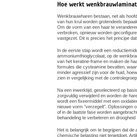
Hoe werkt wenkbrauwlaminat
Wenkbrauwharen bestaan, net als hoofdhaa
van hun krul worden grotendeels bepaald
Om de vorm van een haar te veranderen
verbroken, opnieuw worden geconfiguree
vastgezet. Dit is precies het principe da
In de eerste stap wordt een reductiemidd
ammoniumthioglycolaat, op de wenkbrau
van het keratine-frame en maken de haar
formules die cysteamine bevatten, waa
minder agressief zijn voor de huid, hoew
zien in vergelijking met de controlegroep.
Na een inwerktijd, geselecteerd op basi
zorgvuldig verwijderd en worden de hare
wordt een fixeermiddel met een oxidatiem
nieuwe vorm "verzegelt". Oplossingen op 
of in de laatste fase worden aangebrac
behandeling te verbeteren en droogheid 
Het is belangrijk om te begrijpen dat d
chemische belasting niet tenietdoet. Art