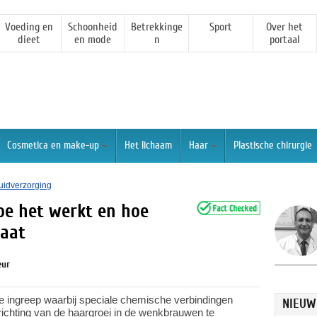
Voeding en
Schoonheid
Betrekkinge
Sport
Over het
dieet
en mode
n
portaal
Cosmetica en make-up
Het lichaam
Haar
Plastische chirurgie
uidverzorging
e het werkt en hoe
gaat
eur
 ingreep waarbij speciale chemische verbindingen
NIEUW
 richting van de haargroei in de wenkbrauwen te