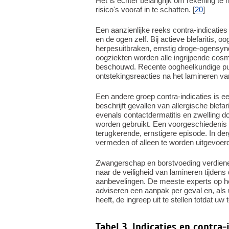
Het is echter belangrijk om rekening te
risico's vooraf in te schatten. [
20
]
Een aanzienlijke reeks contra-indicaties
en de ogen zelf. Bij actieve blefaritis,
herpesuitbraken, ernstig droge-ogensyn
oogziekten worden alle ingrijpende cosm
beschouwd. Recente oogheelkundige publ
ontstekingsreacties na het lamineren 
Een andere groep contra-indicaties is ee
beschrijft gevallen van allergische blefa
evenals contactdermatitis en zwelling d
worden gebruikt. Een voorgeschiedenis v
terugkerende, ernstigere episode. In derg
vermeden of alleen te worden uitgevoerd
Zwangerschap en borstvoeding verdienen 
naar de veiligheid van lamineren tijdens d
aanbevelingen. De meeste experts op he
adviseren een aanpak per geval en, als
heeft, de ingreep uit te stellen totdat uw 
Tabel 3. Indicaties en contra