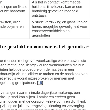
an
Als het in contact komt met de
indingen en fixatie
huid en slijmvliezen, kan er een
nieuwe haarvorm
branderig gevoel en roodheid
ontstaan.
iwitten, oliën,
Visuele verdikking en glans van de
ende polymeren
haren, mogelijke gevoeligheid voor
conserveermiddelen en
geurstoffen
ie geschikt en voor wie is het gecontra-
oor mensen met grove, weerbarstige wenkbrauwen die
nsen met dunne, lichtgekleurde wenkbrauwen die hun
nten helpt de procedure om de haartjes in een
nkbrauwlijn visueel dikker te maken en de noodzaak van
Het effect is vooral uitgesproken bij mensen met
gelmatig groeipatroon. [
19
]
n verlangen naar minimale dagelijkse make-up, een
ake-up snel kan slijten. Lamineren creëert geen
 te houden met de oorspronkelijke vorm en dichtheid,
zijn op de juiste vormgeving, kleuring en verzorging.