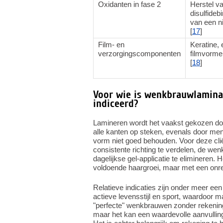
Oxidanten in fase 2
Herstel v
disulfideb
van een 
[
17
]
Film- en
Keratine, e
verzorgingscomponenten
filmvorm
[
18
]
Voor wie is wenkbrauwlaminat
indiceerd?
Lamineren wordt het vaakst gekozen d
alle kanten op steken, evenals door me
vorm niet goed behouden. Voor deze clië
consistente richting te verdelen, de we
dagelijkse gel-applicatie te elimineren. 
voldoende haargroei, maar met een onre
Relatieve indicaties zijn onder meer ee
actieve levensstijl en sport, waardoor m
"perfecte" wenkbrauwen zonder rekening
maar het kan een waardevolle aanvulling 