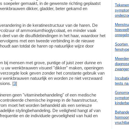
s soepeler gemaakt, in de gewenste richting geplaatst
Tekenen 
n wenkbrauwen dikker, gladder, beter gekamd en
symptom
onderzo
Menstrua
e verandering in de keratinestructuur van de haren. De
hoeveelh
glycolzuur of ammoniumthioglycolaat, en minder vaak
onregelm
deel van de disulfidebindingen in het haar, waardoor het
rvolgens met een tweede verbinding in de nieuwe
Soorten 
 houdt aan totdat de haren op natuurlijke wijze door
fenotyp
Meerder
n bij mensen met grove, puntige of juist zeer dunne en
diagnose
t u uw wenkbrauwen visueel "dikker" maken, openingen
zwanger
 verzorgde look geven zonder het constante gebruik van
 uw wenkbrauwen natuurlijk en worden ze niet verzwaard
Incubati
sions. [
3
]
tests na
Gonorroe
amineren geen "vitaminebehandeling" of een medische
symptom
controleerde chemische ingreep in de haarstructuur,
kinderb
arom moet het worden behandeld als een serieuze
delijke stylingbehandeling. De veiligheid hangt af van
Behande
requentie en de individuele gevoeligheid van huid en
hormoont
vruchtb