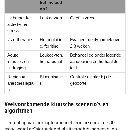
het invloed
op?
Lichamelijke
Leukocyten
Geef in vrede
activiteit en
stress
IJzertherapie
Hemoglobin
Evalueer de dynamiek over
e, ferritine
2-3 weken
Acute
Leukocyten,
Behandel de onderliggende
infecties en
hematocriet
aandoening en herhaal de
uitdroging
test
Regionaal
Bloedplaatje
Controle dichter bij de
anesthesiepla
s
geboorte
n
Veelvoorkomende klinische scenario's en
algoritmen
Een daling van hemoglobine met ferritine onder de 30
mcg/l wordt geïnterpreteerd als ijzergebreksanemie, en