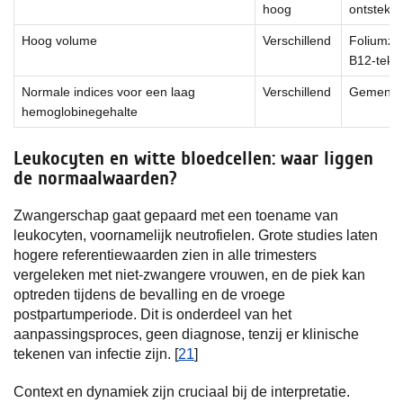
hoog
ontsteki
Hoog volume
Verschillend
Foliumzuu
B12-tekor
Normale indices voor een laag
Verschillend
Gemengd
hemoglobinegehalte
Leukocyten en witte bloedcellen: waar liggen
de normaalwaarden?
Zwangerschap gaat gepaard met een toename van
leukocyten, voornamelijk neutrofielen. Grote studies laten
hogere referentiewaarden zien in alle trimesters
vergeleken met niet-zwangere vrouwen, en de piek kan
optreden tijdens de bevalling en de vroege
postpartumperiode. Dit is onderdeel van het
aanpassingsproces, geen diagnose, tenzij er klinische
tekenen van infectie zijn. [
21
]
Context en dynamiek zijn cruciaal bij de interpretatie.