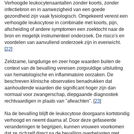
Verhoogde leukocytenaantallen zonder koorts, zonder
infectiebron en in aanwezigheid van een goede
gezondheid zijn vaak fysiologisch. Omgekeerd vereist een
verhoogde leukocytose in combinatie met koorts, pijn,
afscheiding of andere symptomen een zoektocht naar de
bron en mogelijk instrumenteel onderzoek. De risico's en
voordelen van aanvullend onderzoek zijn in evenwicht.
[
22
]
Zeldzame, langdurige en zeer hoge waarden buiten de
context van de bevalling vereisen zorgvuldige uitsluiting
van hematologische en inflammatoire oorzaken. De
beschreven klinische observaties benadrukken dat
aanhoudende waarden die significant hoger zijn dan
normaal voor zwangerschap, diepgaande diagnostiek
rechtvaardigen in plaats van "afwachten". [
23
]
Na de bevalling blijft de leukocytose doorgaans kortstondig
verhoogd en neemt daarna af. Door deze gefaseerde
veranderingen te begrijpen, kunnen vrouwen voorkomen
dat ze zichzelf direct na de bevalling overbelasten met