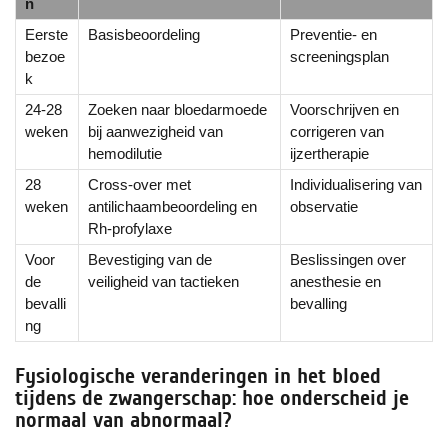
n
Eerste
Basisbeoordeling
Preventie- en
bezoe
screeningsplan
k
24-28
Zoeken naar bloedarmoede
Voorschrijven en
weken
bij aanwezigheid van
corrigeren van
hemodilutie
ijzertherapie
28
Cross-over met
Individualisering van
weken
antilichaambeoordeling en
observatie
Rh-profylaxe
Voor
Bevestiging van de
Beslissingen over
de
veiligheid van tactieken
anesthesie en
bevalli
bevalling
ng
Fysiologische veranderingen in het bloed
tijdens de zwangerschap: hoe onderscheid je
normaal van abnormaal?