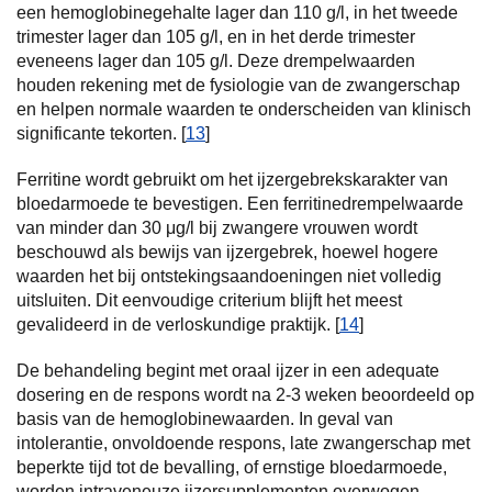
een hemoglobinegehalte lager dan 110 g/l, in het tweede
trimester lager dan 105 g/l, en in het derde trimester
eveneens lager dan 105 g/l. Deze drempelwaarden
houden rekening met de fysiologie van de zwangerschap
en helpen normale waarden te onderscheiden van klinisch
significante tekorten. [
13
]
Ferritine wordt gebruikt om het ijzergebrekskarakter van
bloedarmoede te bevestigen. Een ferritinedrempelwaarde
van minder dan 30 μg/l bij zwangere vrouwen wordt
beschouwd als bewijs van ijzergebrek, hoewel hogere
waarden het bij ontstekingsaandoeningen niet volledig
uitsluiten. Dit eenvoudige criterium blijft het meest
gevalideerd in de verloskundige praktijk. [
14
]
De behandeling begint met oraal ijzer in een adequate
dosering en de respons wordt na 2-3 weken beoordeeld op
basis van de hemoglobinewaarden. In geval van
intolerantie, onvoldoende respons, late zwangerschap met
beperkte tijd tot de bevalling, of ernstige bloedarmoede,
worden intraveneuze ijzersupplementen overwogen,