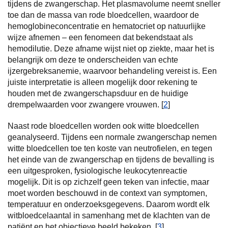
tijdens de zwangerschap. Het plasmavolume neemt sneller
toe dan de massa van rode bloedcellen, waardoor de
hemoglobineconcentratie en hematocriet op natuurlijke
wijze afnemen – een fenomeen dat bekendstaat als
hemodilutie. Deze afname wijst niet op ziekte, maar het is
belangrijk om deze te onderscheiden van echte
ijzergebreksanemie, waarvoor behandeling vereist is. Een
juiste interpretatie is alleen mogelijk door rekening te
houden met de zwangerschapsduur en de huidige
drempelwaarden voor zwangere vrouwen. [
2
]
Naast rode bloedcellen worden ook witte bloedcellen
geanalyseerd. Tijdens een normale zwangerschap nemen
witte bloedcellen toe ten koste van neutrofielen, en tegen
het einde van de zwangerschap en tijdens de bevalling is
een uitgesproken, fysiologische leukocytenreactie
mogelijk. Dit is op zichzelf geen teken van infectie, maar
moet worden beschouwd in de context van symptomen,
temperatuur en onderzoeksgegevens. Daarom wordt elk
witbloedcelaantal in samenhang met de klachten van de
patiënt en het objectieve beeld bekeken. [
3
]