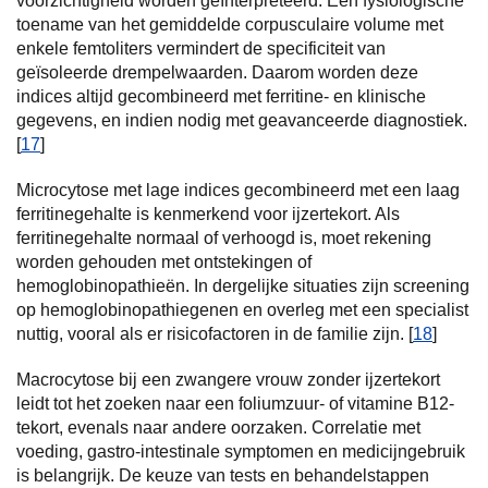
voorzichtigheid worden geïnterpreteerd. Een fysiologische
toename van het gemiddelde corpusculaire volume met
enkele femtoliters vermindert de specificiteit van
geïsoleerde drempelwaarden. Daarom worden deze
indices altijd gecombineerd met ferritine- en klinische
gegevens, en indien nodig met geavanceerde diagnostiek.
[
17
]
Microcytose met lage indices gecombineerd met een laag
ferritinegehalte is kenmerkend voor ijzertekort. Als
ferritinegehalte normaal of verhoogd is, moet rekening
worden gehouden met ontstekingen of
hemoglobinopathieën. In dergelijke situaties zijn screening
op hemoglobinopathiegenen en overleg met een specialist
nuttig, vooral als er risicofactoren in de familie zijn. [
18
]
Macrocytose bij een zwangere vrouw zonder ijzertekort
leidt tot het zoeken naar een foliumzuur- of vitamine B12-
tekort, evenals naar andere oorzaken. Correlatie met
voeding, gastro-intestinale symptomen en medicijngebruik
is belangrijk. De keuze van tests en behandelstappen