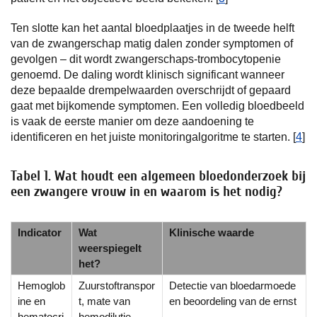
Ten slotte kan het aantal bloedplaatjes in de tweede helft
van de zwangerschap matig dalen zonder symptomen of
gevolgen – dit wordt zwangerschaps-trombocytopenie
genoemd. De daling wordt klinisch significant wanneer
deze bepaalde drempelwaarden overschrijdt of gepaard
gaat met bijkomende symptomen. Een volledig bloedbeeld
is vaak de eerste manier om deze aandoening te
identificeren en het juiste monitoringalgoritme te starten. [
4
]
Tabel 1. Wat houdt een algemeen bloedonderzoek bij
een zwangere vrouw in en waarom is het nodig?
Indicator
Wat
Klinische waarde
weerspiegelt
het?
Hemoglob
Zuurstoftranspor
Detectie van bloedarmoede
ine en
t, mate van
en beoordeling van de ernst
hematocri
hemodilutie