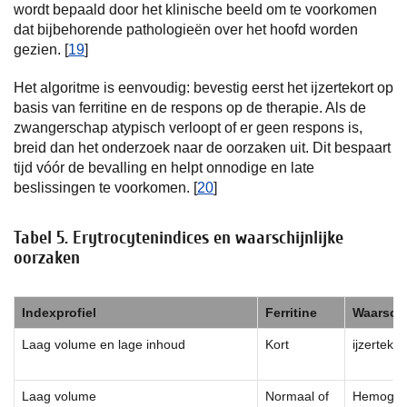
wordt bepaald door het klinische beeld om te voorkomen
dat bijbehorende pathologieën over het hoofd worden
gezien. [
19
]
Het algoritme is eenvoudig: bevestig eerst het ijzertekort op
basis van ferritine en de respons op de therapie. Als de
zwangerschap atypisch verloopt of er geen respons is,
breid dan het onderzoek naar de oorzaken uit. Dit bespaart
tijd vóór de bevalling en helpt onnodige en late
beslissingen te voorkomen. [
20
]
Tabel 5. Erytrocytenindices en waarschijnlijke
oorzaken
Indexprofiel
Ferritine
Waarschi
Laag volume en lage inhoud
Kort
ijzertekor
Laag volume
Normaal of
Hemoglob