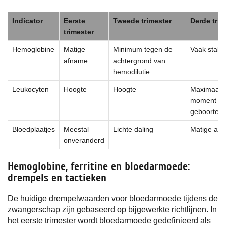
Indicator
Eerste
Tweede trimester
Derde trim
trimester
Hemoglobine
Matige
Minimum tegen de
Vaak stabil
afname
achtergrond van
hemodilutie
Leukocyten
Hoogte
Hoogte
Maximaal o
moment va
geboorte
Bloedplaatjes
Meestal
Lichte daling
Matige af
onveranderd
Hemoglobine, ferritine en bloedarmoede:
drempels en tactieken
De huidige drempelwaarden voor bloedarmoede tijdens de
zwangerschap zijn gebaseerd op bijgewerkte richtlijnen. In
het eerste trimester wordt bloedarmoede gedefinieerd als