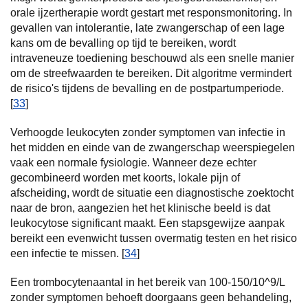
orale ijzertherapie wordt gestart met responsmonitoring. In
gevallen van intolerantie, late zwangerschap of een lage
kans om de bevalling op tijd te bereiken, wordt
intraveneuze toediening beschouwd als een snelle manier
om de streefwaarden te bereiken. Dit algoritme vermindert
de risico's tijdens de bevalling en de postpartumperiode.
[
33
]
Verhoogde leukocyten zonder symptomen van infectie in
het midden en einde van de zwangerschap weerspiegelen
vaak een normale fysiologie. Wanneer deze echter
gecombineerd worden met koorts, lokale pijn of
afscheiding, wordt de situatie een diagnostische zoektocht
naar de bron, aangezien het het klinische beeld is dat
leukocytose significant maakt. Een stapsgewijze aanpak
bereikt een evenwicht tussen overmatig testen en het risico
een infectie te missen. [
34
]
Een trombocytenaantal in het bereik van 100-150/10^9/L
zonder symptomen behoeft doorgaans geen behandeling,