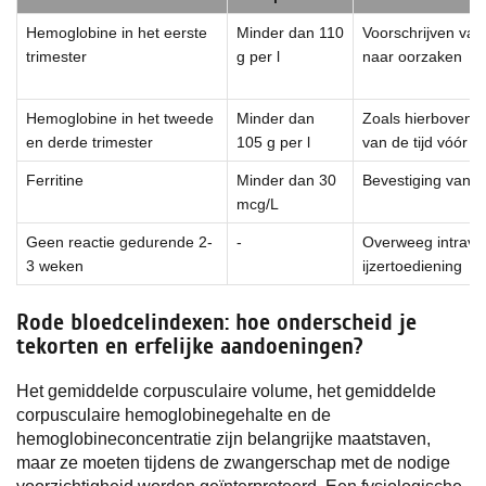
Hemoglobine in het eerste
Minder dan 110
Voorschrijven van 
trimester
g per l
naar oorzaken
Hemoglobine in het tweede
Minder dan
Zoals hierboven, 
en derde trimester
105 g per l
van de tijd vóór 
Ferritine
Minder dan 30
Bevestiging van ij
mcg/L
Geen reactie gedurende 2-
-
Overweeg intrav
3 weken
ijzertoediening
Rode bloedcelindexen: hoe onderscheid je
tekorten en erfelijke aandoeningen?
Het gemiddelde corpusculaire volume, het gemiddelde
corpusculaire hemoglobinegehalte en de
hemoglobineconcentratie zijn belangrijke maatstaven,
maar ze moeten tijdens de zwangerschap met de nodige