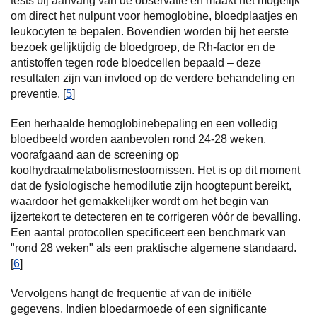
tests bij aanvang van de observatie en maakt het mogelijk
om direct het nulpunt voor hemoglobine, bloedplaatjes en
leukocyten te bepalen. Bovendien worden bij het eerste
bezoek gelijktijdig de bloedgroep, de Rh-factor en de
antistoffen tegen rode bloedcellen bepaald – deze
resultaten zijn van invloed op de verdere behandeling en
preventie. [
5
]
Een herhaalde hemoglobinebepaling en een volledig
bloedbeeld worden aanbevolen rond 24-28 weken,
voorafgaand aan de screening op
koolhydraatmetabolismestoornissen. Het is op dit moment
dat de fysiologische hemodilutie zijn hoogtepunt bereikt,
waardoor het gemakkelijker wordt om het begin van
ijzertekort te detecteren en te corrigeren vóór de bevalling.
Een aantal protocollen specificeert een benchmark van
"rond 28 weken" als een praktische algemene standaard.
[
6
]
Vervolgens hangt de frequentie af van de initiële
gegevens. Indien bloedarmoede of een significante