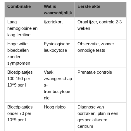
Combinatie
Wat is
Eerste akte
waarschijnlijk
Laag
ijzertekort
Oraal ijzer, controle 2-3
hemoglobine en
weken
laag ferritine
Hoge witte
Fysiologische
Observatie, zonder
bloedcellen
leukocytose
onnodige tests
zonder
symptomen
Bloedplaatjes
Vaak
Prenatale controle
100-150 per
zwangerschap
10^9 per l
s-
trombocytope
nie
Bloedplaatjes
Hoog risico
Diagnose van
onder 70 per
oorzaken, plan in een
10^9 per l
gespecialiseerd
centrum