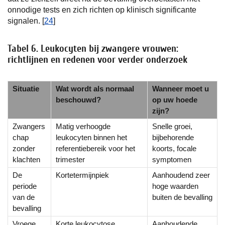
onnodige tests en zich richten op klinisch significante
signalen. [
24
]
Tabel 6. Leukocyten bij zwangere vrouwen:
richtlijnen en redenen voor verder onderzoek
Situatie
Wat wordt als normaal
Wanneer moet u
beschouwd?
op uw hoede
zijn?
Zwangers
Matig verhoogde
Snelle groei,
chap
leukocyten binnen het
bijbehorende
zonder
referentiebereik voor het
koorts, focale
klachten
trimester
symptomen
De
Kortetermijnpiek
Aanhoudend zeer
periode
hoge waarden
van de
buiten de bevalling
bevalling
Vroege
Korte leukocytose
Aanhoudende