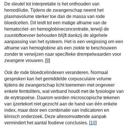
De sleutel tot interpretatie is het onthouden van
hemodilutie. Tijdens de zwangerschap neemt het
plasmavolume sterker toe dan de massa van rode
bloedcellen. Dit leidt tot een matige afname van de
hematocriet- en hemoglobineconcentratie, terwijl de
zuurstoftoevoer behouden blijft dankzij de algehele
aanpassing van het systeem. Het is een vergissing om een
afname van hemoglobine als een ziekte te beschouwen
zonder te verwijzen naar specifieke drempelwaarden voor
zwangere vrouwen. [
9
]
Ook de rode bloedcelindexen veranderen. Normaal
gesproken kan het gemiddelde corpusculaire volume
tijdens de zwangerschap licht toenemen met ongeveer
enkele femtoliters, wat verband houdt met de fysiologie van
de erytropoëse. Daarom worden microscopische tekenen
van ijzertekort niet gezocht aan de hand van één enkele
index, maar door een combinatie van indicatoren en
klinisch onderzoek. Deze allesomvattende aanpak
vermindert het aantal foutieve conclusies. [
10
]