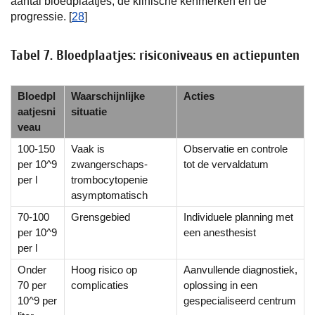
aantal bloedplaatjes, de klinische kenmerken en de
progressie. [
28
]
Tabel 7. Bloedplaatjes: risiconiveaus en actiepunten
Bloedpl
Waarschijnlijke
Acties
aatjesni
situatie
veau
100-150
Vaak is
Observatie en controle
per 10^9
zwangerschaps-
tot de vervaldatum
per l
trombocytopenie
asymptomatisch
70-100
Grensgebied
Individuele planning met
per 10^9
een anesthesist
per l
Onder
Hoog risico op
Aanvullende diagnostiek,
70 per
complicaties
oplossing in een
10^9 per
gespecialiseerd centrum