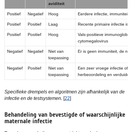
aviditeit
Positief
Negatief
Hoog
Eerdere infectie, immuniteit i
Positief
Positief
Laag
Recente primaire infectie is wa
Positief
Positief
Hoog
Vals-positieve immunoglobulin
cytomegalovirus
Negatief
Negatief
Niet van
Er is geen immuniteit, de nad
toepassing
Negatief
Positief
Niet van
Een zeer vroege infectie of ee
toepassing
herbeoordeling en verduidelij
Specifieke drempels en algoritmen zijn afhankelijk van de
infectie en de testsystemen.
[
22
]
Behandeling van bevestigde of waarschijnlijke
maternale infectie