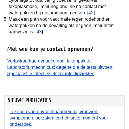
cytomegalovirus, veilig voedsel in geval van
toxoplasmose, immunoglobuline na contact met
waterpokken bij niet-immuun mensen. [
42
]
Maak een plan voor vaccinatie tegen rodehond en
waterpokken na de bevalling als er geen immuniteit
aanwezig is. [
43
]
Met wie kun je contact opnemen?
Verloskundige-gynaecoloog: takenpakket
Laboratoriumtechnicus: degene die de tests uitvoert
Specialist in infectieziekten: infectieziekten
NIEUWE PUBLICATIES
Tekenen van onvruchtbaarheid bij vrouwen:
symptomen, oorzaken en het juiste moment voor
onderzoek.