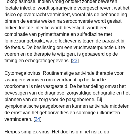
Toxoplasmose. Indien vroeg ontdekt zonder bewezen
foetale infectie, wordt spiramycine voorgeschreven, wat het
risico op overdracht vermindert, vooral als de behandeling
binnen de eerste weken na seroconversie wordt gestart.
Indien foetale infectie wordt bevestigd, wordt een
combinatie van pyrimethamine en sulfadiazine met
folinezuur gebruikt, wat effectiever is tegen de parasiet bij
de foetus. De beslissing om een vruchtwaterpunctie uit te
voeren en de therapie te wijzigen, is gebaseerd op de
timing en echografiegegevens. [
23
]
Cytomegalovirus. Routinematige antivirale therapie voor
zwangere vrouwen om overdracht op het kind te
voorkomen is niet vastgesteld. De behandeling omvat het
bevestigen van de diagnose, zorgvuldige echografie en het
plannen van de zorg voor de pasgeborene. Bij
symptomatische pasgeborenen kunnen antivirale middelen
de ernst van het gehoorverlies en sommige uitkomsten
verminderen. [
24
]
Herpes simplex-virus. Het doel is om het risico op