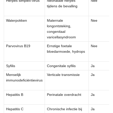
Herpes simplex-virus
Neonatale herpes
Nee
tijdens de bevalling
Waterpokken
Maternale
Nee
longontsteking,
congenitaal
varicellasyndroom
Parvovirus B19
Ernstige foetale
Nee
bloedarmoede, hydrops
Syfilis
Congenitale syfilis
Ja
Menselijk
Verticale transmissie
Ja
immunodeficiëntievirus
Hepatitis B
Perinatale overdracht
Ja
Hepatitis C
Chronische infectie bij
Ja