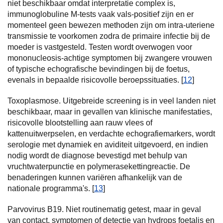
niet beschikbaar omdat interpretatie complex is,
immunoglobuline M-tests vaak vals-positief zijn en er
momenteel geen bewezen methoden zijn om intra-uteriene
transmissie te voorkomen zodra de primaire infectie bij de
moeder is vastgesteld. Testen wordt overwogen voor
mononucleosis-achtige symptomen bij zwangere vrouwen
of typische echografische bevindingen bij de foetus,
evenals in bepaalde risicovolle beroepssituaties. [
12
]
Toxoplasmose. Uitgebreide screening is in veel landen niet
beschikbaar, maar in gevallen van klinische manifestaties,
risicovolle blootstelling aan rauw vlees of
kattenuitwerpselen, en verdachte echografiemarkers, wordt
serologie met dynamiek en aviditeit uitgevoerd, en indien
nodig wordt de diagnose bevestigd met behulp van
vruchtwaterpunctie en polymerasekettingreactie. De
benaderingen kunnen variëren afhankelijk van de
nationale programma's. [
13
]
Parvovirus B19. Niet routinematig getest, maar in geval
van contact, symptomen of detectie van hydrops foetalis en