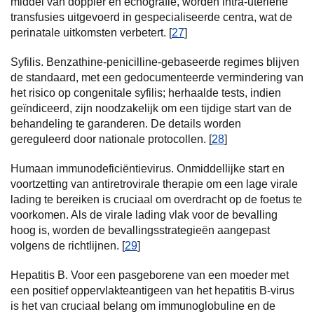
middel van doppler en echografie, worden intra-uteriene
transfusies uitgevoerd in gespecialiseerde centra, wat de
perinatale uitkomsten verbetert. [
27
]
Syfilis. Benzathine-penicilline-gebaseerde regimes blijven
de standaard, met een gedocumenteerde vermindering van
het risico op congenitale syfilis; herhaalde tests, indien
geïndiceerd, zijn noodzakelijk om een tijdige start van de
behandeling te garanderen. De details worden
gereguleerd door nationale protocollen. [
28
]
Humaan immunodeficiëntievirus. Onmiddellijke start en
voortzetting van antiretrovirale therapie om een lage virale
lading te bereiken is cruciaal om overdracht op de foetus te
voorkomen. Als de virale lading vlak voor de bevalling
hoog is, worden de bevallingsstrategieën aangepast
volgens de richtlijnen. [
29
]
Hepatitis B. Voor een pasgeborene van een moeder met
een positief oppervlakteantigeen van het hepatitis B-virus
is het van cruciaal belang om immunoglobuline en de