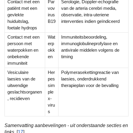
Contact met een
Par
Serologie, Doppler-echografie
patiënt met een
vov
van de arteria cerebri media,
gevlekte
irus
observatie, intra-uteriene
huiduitslag,
B19
interventies indien geïndiceerd
foetale hydrops
Contact met een
Wat
Immuniteitsbeoordeling,
persoon met
erp
immunoglobulineprofylaxe en
waterpokken en
okk
antivirale middelen volgens de
onbekende
en
timing
immuniteit
Vesiculaire
Her
Polymerasekettingreactie van
laesies van de
pes
laesies, onderdrukkend
uitwendige
sim
therapieplan voor de bevalling
geslachtsorganen
ple
, recidieven
x-
viru
s
Samenvatting aanbevelingen - uit onderstaande secties en
links.
[
17
]