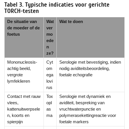
Tabel 3. Typische indicaties voor gerichte
TORCH-testen
De situatie van
Wat
Wat te doen
de moeder of de
ver
foetus
mo
ede
n
ze?
Mononucleosis-
Cyt
Serologie met bevestiging, indien
achtig beeld,
om
nodig aviditeitsbeoordeling,
vergrote
ega
foetale echografie
lymfeklieren
lovi
rus
Contact met rauw
Tox
Serologie met dynamiek en
vlees,
opl
aviditeit, bespreking van
kattenuitwerpsele
as
vruchtwaterpunctie en
n, koorts en
ma
polymerasekettingreactie voor
spierpijn
foetale markers