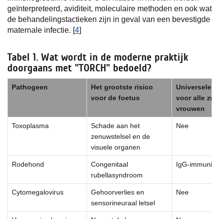
geïnterpreteerd, aviditeit, moleculaire methoden en ook wat
de behandelingstactieken zijn in geval van een bevestigde
maternale infectie. [
4
]
Tabel 1. Wat wordt in de moderne praktijk
doorgaans met "TORCH" bedoeld?
Pathogeen
Het grootste risico
Universele s
voor de foetus
voor alle zw
vrouwen
Toxoplasma
Schade aan het
Nee
zenuwstelsel en de
visuele organen
Rodehond
Congenitaal
IgG-immunitei
rubellasyndroom
Cytomegalovirus
Gehoorverlies en
Nee
sensorineuraal letsel