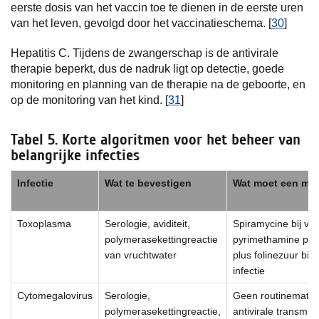
eerste dosis van het vaccin toe te dienen in de eerste uren
van het leven, gevolgd door het vaccinatieschema. [
30
]
Hepatitis C. Tijdens de zwangerschap is de antivirale
therapie beperkt, dus de nadruk ligt op detectie, goede
monitoring en planning van de therapie na de geboorte, en
op de monitoring van het kind. [
31
]
Tabel 5. Korte algoritmen voor het beheer van
belangrijke infecties
Infectie
Wat te bevestigen
Wat moet een mo
Toxoplasma
Serologie, aviditeit,
Spiramycine bij vro
polymerasekettingreactie
pyrimethamine plus
van vruchtwater
plus folinezuur bij
infectie
Cytomegalovirus
Serologie,
Geen routinematige
polymerasekettingreactie,
antivirale transmis