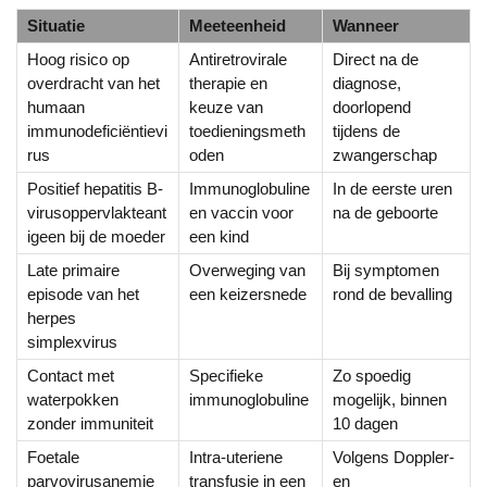
Situatie
Meeteenheid
Wanneer
Hoog risico op
Antiretrovirale
Direct na de
overdracht van het
therapie en
diagnose,
humaan
keuze van
doorlopend
immunodeficiëntievi
toedieningsmeth
tijdens de
rus
oden
zwangerschap
Positief hepatitis B-
Immunoglobuline
In de eerste uren
virusoppervlakteant
en vaccin voor
na de geboorte
igeen bij de moeder
een kind
Late primaire
Overweging van
Bij symptomen
episode van het
een keizersnede
rond de bevalling
herpes
simplexvirus
Contact met
Specifieke
Zo spoedig
waterpokken
immunoglobuline
mogelijk, binnen
zonder immuniteit
10 dagen
Foetale
Intra-uteriene
Volgens Doppler-
parvovirusanemie
transfusie in een
en