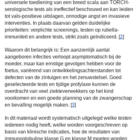
universele toediening van een breed scala aan TORCH-
serologische tests als ineffectief beschouwd en kan leiden
tot vals-positieve uitslagen, onnodige angst en invasieve
interventies. In plaats daarvan gelden duidelijke
prioriteiten: verplichte screenings, testen op rubella-
immuniteit en andere tests, strikt zoals geïndiceerd. [
2
]
Waarom dit belangrijk is: Een aanzienlijk aantal
aangeboren infecties verloopt asymptomatisch bij de
moeder, maar kan ernstige gevolgen hebben voor de
foetus, variërend van ontwikkelingsachterstanden tot
defecten van de zintuigen en het zenuwstelsel. Goed
geselecteerde tests en tijdige profylaxe kunnen de
overdracht van veel ziekteverwekkers op het kind
voorkomen en een goede planning van de zwangerschap
en bevalling mogelijk maken. [
3
]
In dit materiaal wordt systematisch uitgelegd welke testen
iedereen nodig heeft, welke worden voorgeschreven op
basis van klinische indicaties, hoe de resultaten van
immunoglobuline klasse G en klasse M moeten worden