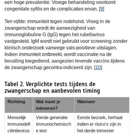
een hoge prevalentie. Vroege behandeling voorkomt
congenitale syfilis en de complicaties ervan. [
9
]
Ten vijfde: immuniteit tegen rodehond. Vroeg in de
zwangerschap wordt de aanwezigheid van
immunoglobuline G (IgG) tegen het rubellavirus
vastgesteld. IgM wordt niet gebruikt voor screening zonder
klinisch onderzoek vanwege vals-positieve uitslagen.
Indien immuniteit ontbreekt, wordt vaccinatie na de
bevalling toegediend, aangezien levende vaccins tijdens
de zwangerschap gecontra-indiceerd zijn. [
10
]
Tabel 2. Verplichte tests tijdens de
zwangerschap en aanbevolen timing
Richting
Wat moet je
Wanneer
inleveren?
Menselijk
Vierde generatie
Eerste bezoek, herhaal
immunodefi
immunochemisch
indien er risico's zijn in
ciëntievirus
e test
het derde trimester