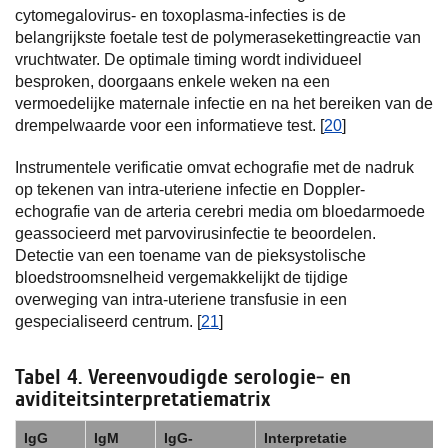
cytomegalovirus- en toxoplasma-infecties is de
belangrijkste foetale test de polymerasekettingreactie van
vruchtwater. De optimale timing wordt individueel
besproken, doorgaans enkele weken na een
vermoedelijke maternale infectie en na het bereiken van de
drempelwaarde voor een informatieve test. [
20
]
Instrumentele verificatie omvat echografie met de nadruk
op tekenen van intra-uteriene infectie en Doppler-
echografie van de arteria cerebri media om bloedarmoede
geassocieerd met parvovirusinfectie te beoordelen.
Detectie van een toename van de pieksystolische
bloedstroomsnelheid vergemakkelijkt de tijdige
overweging van intra-uteriene transfusie in een
gespecialiseerd centrum. [
21
]
Tabel 4. Vereenvoudigde serologie- en
aviditeitsinterpretatiematrix
IgG
IgM
IgG-
Interpretatie