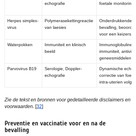
echografie
foetale monitoring
Herpes simplex-
Polymerasekettingreactie
Onderdrukkende th
virus
van laesies
bevalling, beoordel
voor een keizersn
Waterpokken
Immuniteit en klinisch
Immunoglobuline bi
beeld
immuniteit, antivira
geneesmiddelen z
Parvovirus B19
Serologie, Doppler-
Dynamische echogr
echografie
correctie van foet
intra-uterien volgen
Zie de tekst en bronnen voor gedetailleerde disclaimers en
voorwaarden.
[
32
]
Preventie en vaccinatie voor en na de
bevalling