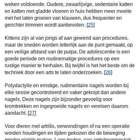
weken voldoende. Oudere, zwaarlijvige, sedentaire katten
en katten met gladde vloeren in huis hebben meer moeite
met het laten groeien van klauwen, dus frequenter en
gerichter trimmen wordt aanbevolen. [
25
]
Kittens zijn al van jongs af aan gewend aan procedures,
maar de sneden worden letterlijk aan de punt gemaakt, op
een veilige afstand van de pulpa. De adolescentie is een
goede periode om routinematige procedures op een
rustige manier te herhalen. Bij twijfel is het het beste om de
techniek door een arts te laten onderzoeken. [
26
]
Polydactylie en ernstige, rudimentaire nagels worden bij
elke sessie gecontroleerd en vaker geknipt dan andere
nagels. Deze nagels zijn bijzonder gevoelig voor
kromtrekken en ingegroeide nagels en vereisen daarom
aandacht. [
27
]
Voor dieren met artritis, verwondingen of na een operatie
worden houdingen en tijden gekozen die de beweging
minder pijnlijk maken. Lage treden, een antislipoppervlak