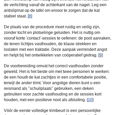
de verlichting vanaf de achterkant van de nagel. Leg een
antislipmat op de tafel om ervoor te zorgen dat de kat
stabiel staat. [
8
]
De plaats van de procedure moet rustig en veilig zijn,
zonder tocht en plotselinge geluiden. Het is nuttig om
vooraf korte 'contact'-sessies te oefenen: de poot aanraken,
de tenen lichtjes vasthouden, de klauw strekken en
loslaten met een traktatie. Deze aanpak vermindert angst
en helpt bij het ontwikkelen van coöperatief gedrag. [
9
]
De voorbereiding omvat het correct vasthouden zonder
geweld. Het is het beste om met twee personen te werken:
de een houdt de kat zachtjes in een comfortabele positie,
terwijl de ander trimt. Voor angstige dieren kunt u een
reismand als "schuilplaats" gebruiken, een deken
gebruiken voor zachte vasthouding en de sessies kort
houden, met een positieve noot als afsluiting. [
10
]
Vóór de eerste volledige trimbeurt is een persoonlijke