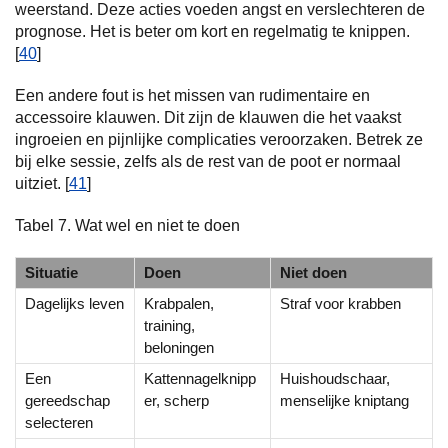
weerstand. Deze acties voeden angst en verslechteren de
prognose. Het is beter om kort en regelmatig te knippen.
[
40
]
Een andere fout is het missen van rudimentaire en
accessoire klauwen. Dit zijn de klauwen die het vaakst
ingroeien en pijnlijke complicaties veroorzaken. Betrek ze
bij elke sessie, zelfs als de rest van de poot er normaal
uitziet. [
41
]
Tabel 7. Wat wel en niet te doen
Situatie
Doen
Niet doen
Dagelijks leven
Krabpalen,
Straf voor krabben
training,
beloningen
Een
Kattennagelknipp
Huishoudschaar,
gereedschap
er, scherp
menselijke kniptang
selecteren