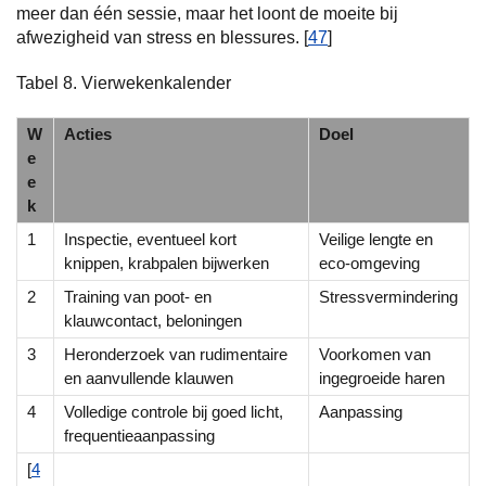
meer dan één sessie, maar het loont de moeite bij
afwezigheid van stress en blessures. [
47
]
Tabel 8. Vierwekenkalender
W
Acties
Doel
e
e
k
1
Inspectie, eventueel kort
Veilige lengte en
knippen, krabpalen bijwerken
eco-omgeving
2
Training van poot- en
Stressvermindering
klauwcontact, beloningen
3
Heronderzoek van rudimentaire
Voorkomen van
en aanvullende klauwen
ingegroeide haren
4
Volledige controle bij goed licht,
Aanpassing
frequentieaanpassing
[
4