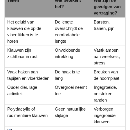
Teken
Wat betekent
Wat zijn de
het?
gevolgen van
vertraging?
Het geluid van
De lengte
Barsten,
klauwen die op de
overschrijdt de
tranen, pijn
vloer tikken is te
comfortabele
horen
lengte
Klauwen zijn
Onvoldoende
Vastklampen
zichtbaar in rust
intrekking
aan weefsels,
stress
Vaak haken aan
De haak is te
Breuken van
tapijten en vloerkleden
lang
de hoornplaat
Ouder dier, lage
Overgroei neemt
Ingegroeide,
activiteit
toe
ontstoken
randen
Polydactylie of
Geen natuurlijke
Verborgen
rudimentaire klauwen
slijtage
ingegroeide
klauwen