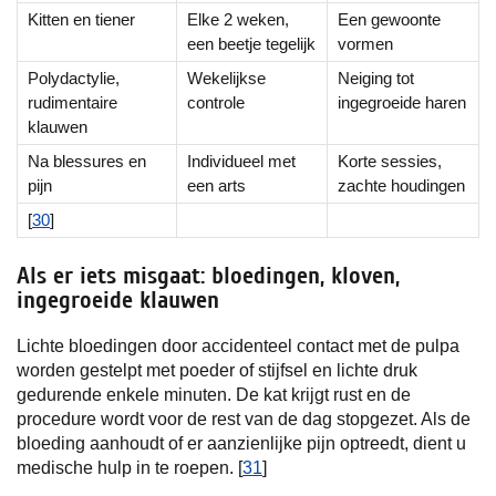
Kitten en tiener
Elke 2 weken,
Een gewoonte
een beetje tegelijk
vormen
Polydactylie,
Wekelijkse
Neiging tot
rudimentaire
controle
ingegroeide haren
klauwen
Na blessures en
Individueel met
Korte sessies,
pijn
een arts
zachte houdingen
[
30
]
Als er iets misgaat: bloedingen, kloven,
ingegroeide klauwen
Lichte bloedingen door accidenteel contact met de pulpa
worden gestelpt met poeder of stijfsel en lichte druk
gedurende enkele minuten. De kat krijgt rust en de
procedure wordt voor de rest van de dag stopgezet. Als de
bloeding aanhoudt of er aanzienlijke pijn optreedt, dient u
medische hulp in te roepen. [
31
]