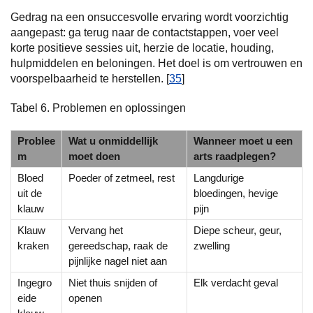
Gedrag na een onsuccesvolle ervaring wordt voorzichtig
aangepast: ga terug naar de contactstappen, voer veel
korte positieve sessies uit, herzie de locatie, houding,
hulpmiddelen en beloningen. Het doel is om vertrouwen en
voorspelbaarheid te herstellen. [
35
]
Tabel 6. Problemen en oplossingen
Problee
Wat u onmiddellijk
Wanneer moet u een
m
moet doen
arts raadplegen?
Bloed
Poeder of zetmeel, rest
Langdurige
uit de
bloedingen, hevige
klauw
pijn
Klauw
Vervang het
Diepe scheur, geur,
kraken
gereedschap, raak de
zwelling
pijnlijke nagel niet aan
Ingegro
Niet thuis snijden of
Elk verdacht geval
eide
openen