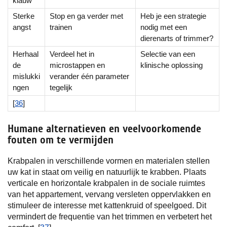
klauw
Sterke
Stop en ga verder met
Heb je een strategie
angst
trainen
nodig met een
dierenarts of trimmer?
Herhaal
Verdeel het in
Selectie van een
de
microstappen en
klinische oplossing
mislukki
verander één parameter
ngen
tegelijk
[
36
]
Humane alternatieven en veelvoorkomende
fouten om te vermijden
Krabpalen in verschillende vormen en materialen stellen
uw kat in staat om veilig en natuurlijk te krabben. Plaats
verticale en horizontale krabpalen in de sociale ruimtes
van het appartement, vervang versleten oppervlakken en
stimuleer de interesse met kattenkruid of speelgoed. Dit
vermindert de frequentie van het trimmen en verbetert het