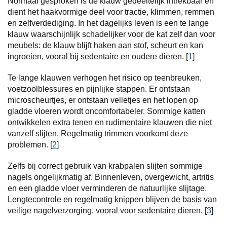
Normaal gesproken is de klauw gedeeltelijk intrekbaar en
dient het haakvormige deel voor tractie, klimmen, remmen
en zelfverdediging. In het dagelijks leven is een te lange
klauw waarschijnlijk schadelijker voor de kat zelf dan voor
meubels: de klauw blijft haken aan stof, scheurt en kan
ingroeien, vooral bij sedentaire en oudere dieren. [
1
]
Te lange klauwen verhogen het risico op teenbreuken,
voetzoolblessures en pijnlijke stappen. Er ontstaan
microscheurtjes, er ontstaan velletjes en het lopen op
gladde vloeren wordt oncomfortabeler. Sommige katten
ontwikkelen extra tenen en rudimentaire klauwen die niet
vanzelf slijten. Regelmatig trimmen voorkomt deze
problemen. [
2
]
Zelfs bij correct gebruik van krabpalen slijten sommige
nagels ongelijkmatig af. Binnenleven, overgewicht, artritis
en een gladde vloer verminderen de natuurlijke slijtage.
Lengtecontrole en regelmatig knippen blijven de basis van
veilige nagelverzorging, vooral voor sedentaire dieren. [
3
]