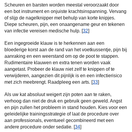
Scheuren en barsten worden meestal veroorzaakt door
een bot instrument en onjuiste krachtsinspanning. Vervang
of slijp de nagelknipper met behulp van korte knipjes.
Diepe scheuren, pijn, een onaangename geur en tekenen
van infectie vereisen medische hulp. [
32
]
Een ingegroeide klauw is te herkennen aan een
bloederige korst aan de rand van het voetkussentje, pijn bij
aanraking en een weerstand om op de poot te stappen.
Rudimentaire klauwen en extra tenen worden vaak
aangetast. Probeer de klauw niet zelf te knippen of te
verwijderen, aangezien dit pijnlijk is en een infectierisico
met zich meebrengt. Raadpleeg een arts. [
33
]
Als uw kat absoluut weigert zijn poten aan te raken,
verhoog dan niet de druk en gebruik geen geweld. Angst
en pijn zullen het probleem in stand houden. Kies voor een
geleidelijke trainingsstrategie of laat de procedure over
aan professionals, eventueel gecombineerd met een
andere procedure onder sedatie. [
34
]