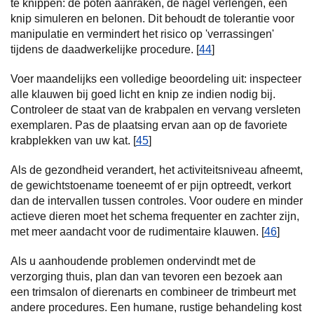
te knippen: de poten aanraken, de nagel verlengen, een
knip simuleren en belonen. Dit behoudt de tolerantie voor
manipulatie en vermindert het risico op 'verrassingen'
tijdens de daadwerkelijke procedure. [
44
]
Voer maandelijks een volledige beoordeling uit: inspecteer
alle klauwen bij goed licht en knip ze indien nodig bij.
Controleer de staat van de krabpalen en vervang versleten
exemplaren. Pas de plaatsing ervan aan op de favoriete
krabplekken van uw kat. [
45
]
Als de gezondheid verandert, het activiteitsniveau afneemt,
de gewichtstoename toeneemt of er pijn optreedt, verkort
dan de intervallen tussen controles. Voor oudere en minder
actieve dieren moet het schema frequenter en zachter zijn,
met meer aandacht voor de rudimentaire klauwen. [
46
]
Als u aanhoudende problemen ondervindt met de
verzorging thuis, plan dan van tevoren een bezoek aan
een trimsalon of dierenarts en combineer de trimbeurt met
andere procedures. Een humane, rustige behandeling kost