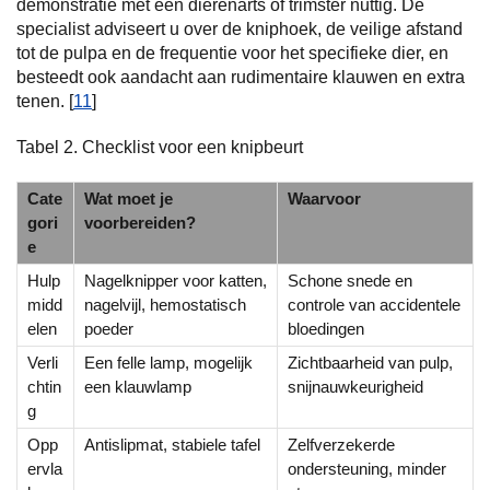
demonstratie met een dierenarts of trimster nuttig. De
specialist adviseert u over de kniphoek, de veilige afstand
tot de pulpa en de frequentie voor het specifieke dier, en
besteedt ook aandacht aan rudimentaire klauwen en extra
tenen. [
11
]
Tabel 2. Checklist voor een knipbeurt
Cate
Wat moet je
Waarvoor
gori
voorbereiden?
e
Hulp
Nagelknipper voor katten,
Schone snede en
midd
nagelvijl, hemostatisch
controle van accidentele
elen
poeder
bloedingen
Verli
Een felle lamp, mogelijk
Zichtbaarheid van pulp,
chtin
een klauwlamp
snijnauwkeurigheid
g
Opp
Antislipmat, stabiele tafel
Zelfverzekerde
ervla
ondersteuning, minder