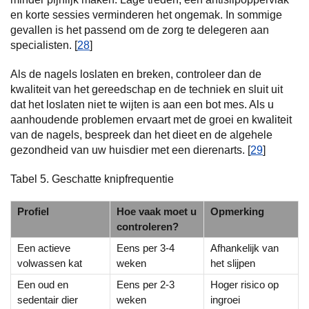
en korte sessies verminderen het ongemak. In sommige
gevallen is het passend om de zorg te delegeren aan
specialisten. [
28
]
Als de nagels loslaten en breken, controleer dan de
kwaliteit van het gereedschap en de techniek en sluit uit
dat het loslaten niet te wijten is aan een bot mes. Als u
aanhoudende problemen ervaart met de groei en kwaliteit
van de nagels, bespreek dan het dieet en de algehele
gezondheid van uw huisdier met een dierenarts. [
29
]
Tabel 5. Geschatte knipfrequentie
Profiel
Hoe vaak moet u
Opmerking
controleren?
Een actieve
Eens per 3-4
Afhankelijk van
volwassen kat
weken
het slijpen
Een oud en
Eens per 2-3
Hoger risico op
sedentair dier
weken
ingroei