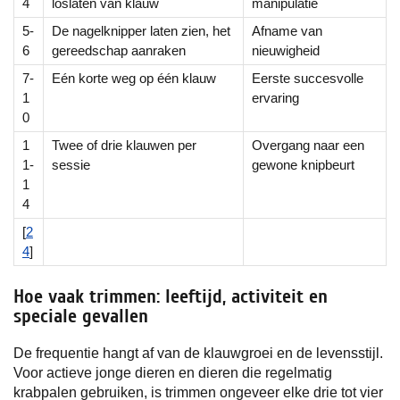
4
loslaten van klauw
manipulatie
5-
De nagelknipper laten zien, het
Afname van
6
gereedschap aanraken
nieuwigheid
7-
Eén korte weg op één klauw
Eerste succesvolle
1
ervaring
0
1
Twee of drie klauwen per
Overgang naar een
1-
sessie
gewone knipbeurt
1
4
[
2
4
]
Hoe vaak trimmen: leeftijd, activiteit en
speciale gevallen
De frequentie hangt af van de klauwgroei en de levensstijl.
Voor actieve jonge dieren en dieren die regelmatig
krabpalen gebruiken, is trimmen ongeveer elke drie tot vier