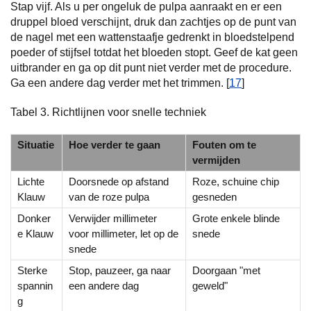
Stap vijf. Als u per ongeluk de pulpa aanraakt en er een
druppel bloed verschijnt, druk dan zachtjes op de punt van
de nagel met een wattenstaafje gedrenkt in bloedstelpend
poeder of stijfsel totdat het bloeden stopt. Geef de kat geen
uitbrander en ga op dit punt niet verder met de procedure.
Ga een andere dag verder met het trimmen. [
17
]
Tabel 3. Richtlijnen voor snelle techniek
Situatie
Hoe verder te gaan
Fouten om te
vermijden
Lichte
Doorsnede op afstand
Roze, schuine chip
Klauw
van de roze pulpa
gesneden
Donker
Verwijder millimeter
Grote enkele blinde
e Klauw
voor millimeter, let op de
snede
snede
Sterke
Stop, pauzeer, ga naar
Doorgaan "met
spannin
een andere dag
geweld"
g