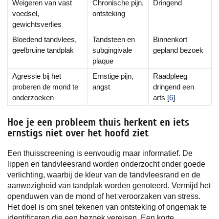
Weigeren van vast
Chronische pijn,
Dringend
voedsel,
ontsteking
gewichtsverlies
Bloedend tandvlees,
Tandsteen en
Binnenkort
geelbruine tandplak
subgingivale
gepland bezoek
plaque
Agressie bij het
Ernstige pijn,
Raadpleeg
proberen de mond te
angst
dringend een
onderzoeken
arts [
6
]
Hoe je een probleem thuis herkent en iets
ernstigs niet over het hoofd ziet
Een thuisscreening is eenvoudig maar informatief. De
lippen en tandvleesrand worden onderzocht onder goede
verlichting, waarbij de kleur van de tandvleesrand en de
aanwezigheid van tandplak worden genoteerd. Vermijd het
openduwen van de mond of het veroorzaken van stress.
Het doel is om snel tekenen van ontsteking of ongemak te
identificeren die een bezoek vereisen. Een korte