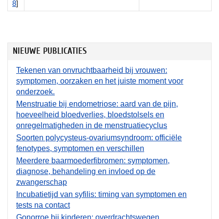
8
]
NIEUWE PUBLICATIES
Tekenen van onvruchtbaarheid bij vrouwen:
symptomen, oorzaken en het juiste moment voor
onderzoek.
Menstruatie bij endometriose: aard van de pijn,
hoeveelheid bloedverlies, bloedstolsels en
onregelmatigheden in de menstruatiecyclus
Soorten polycysteus-ovariumsyndroom: officiële
fenotypes, symptomen en verschillen
Meerdere baarmoederfibromen: symptomen,
diagnose, behandeling en invloed op de
zwangerschap
Incubatietijd van syfilis: timing van symptomen en
tests na contact
Gonorroe bij kinderen: overdrachtswegen,