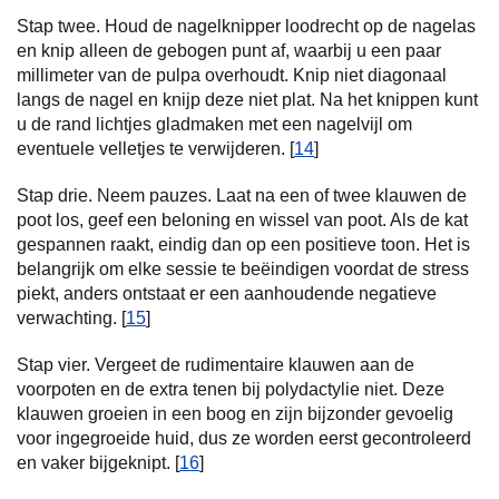
Stap twee. Houd de nagelknipper loodrecht op de nagelas
en knip alleen de gebogen punt af, waarbij u een paar
millimeter van de pulpa overhoudt. Knip niet diagonaal
langs de nagel en knijp deze niet plat. Na het knippen kunt
u de rand lichtjes gladmaken met een nagelvijl om
eventuele velletjes te verwijderen. [
14
]
Stap drie. Neem pauzes. Laat na een of twee klauwen de
poot los, geef een beloning en wissel van poot. Als de kat
gespannen raakt, eindig dan op een positieve toon. Het is
belangrijk om elke sessie te beëindigen voordat de stress
piekt, anders ontstaat er een aanhoudende negatieve
verwachting. [
15
]
Stap vier. Vergeet de rudimentaire klauwen aan de
voorpoten en de extra tenen bij polydactylie niet. Deze
klauwen groeien in een boog en zijn bijzonder gevoelig
voor ingegroeide huid, dus ze worden eerst gecontroleerd
en vaker bijgeknipt. [
16
]