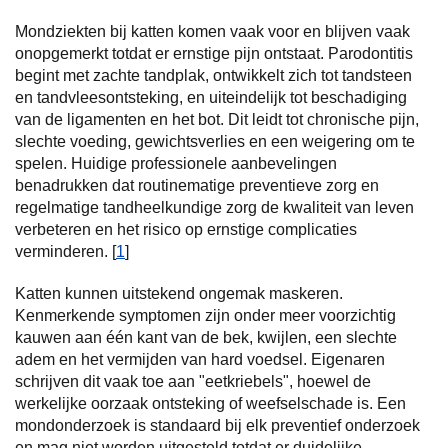
Mondziekten bij katten komen vaak voor en blijven vaak
onopgemerkt totdat er ernstige pijn ontstaat. Parodontitis
begint met zachte tandplak, ontwikkelt zich tot tandsteen
en tandvleesontsteking, en uiteindelijk tot beschadiging
van de ligamenten en het bot. Dit leidt tot chronische pijn,
slechte voeding, gewichtsverlies en een weigering om te
spelen. Huidige professionele aanbevelingen
benadrukken dat routinematige preventieve zorg en
regelmatige tandheelkundige zorg de kwaliteit van leven
verbeteren en het risico op ernstige complicaties
verminderen. [
1
]
Katten kunnen uitstekend ongemak maskeren.
Kenmerkende symptomen zijn onder meer voorzichtig
kauwen aan één kant van de bek, kwijlen, een slechte
adem en het vermijden van hard voedsel. Eigenaren
schrijven dit vaak toe aan "eetkriebels", hoewel de
werkelijke oorzaak ontsteking of weefselschade is. Een
mondonderzoek is standaard bij elk preventief onderzoek
en mag niet worden uitgesteld totdat er duidelijke