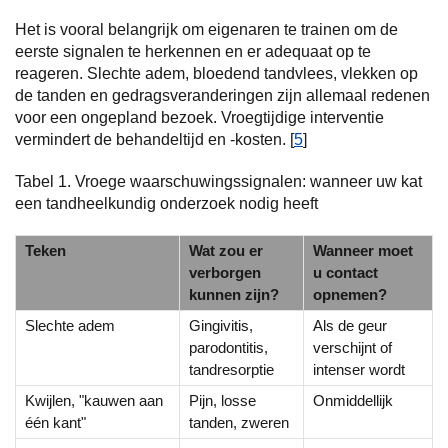
Het is vooral belangrijk om eigenaren te trainen om de
eerste signalen te herkennen en er adequaat op te
reageren. Slechte adem, bloedend tandvlees, vlekken op
de tanden en gedragsveranderingen zijn allemaal redenen
voor een ongepland bezoek. Vroegtijdige interventie
vermindert de behandeltijd en -kosten. [
5
]
Tabel 1. Vroege waarschuwingssignalen: wanneer uw kat
een tandheelkundig onderzoek nodig heeft
Teken
Wat zou er
Wanneer moet
verborgen
u contact
kunnen zijn?
opnemen?
Slechte adem
Gingivitis,
Als de geur
parodontitis,
verschijnt of
tandresorptie
intenser wordt
Kwijlen, "kauwen aan
Pijn, losse
Onmiddellijk
één kant"
tanden, zweren