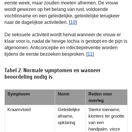
eerste week, maar zouden moeten afnemen. De vrouw
wordt gewezen op het belang van rust, voldoende
vochtinname en een geleidelijke, geleidelijke terugkeer
naar de dagelijkse activiteiten. [
10
]
De seksuele activiteit wordt hervat wanneer de vrouw er
klaar voor is, nadat de hevige lochia is gestopt en de pijn is
afgenomen. Anticonceptie en infectiepreventie worden
tijdens de eerste bezoeken besproken. [
11
]
Tabel 2. Normale symptomen en wanneer
beoordeling nodig is
Symptoom
Norm
Reden voor
overleg
Kraamvloed
Geleidelijke
Sterke toename,
afname,
klonters ter grootte
opklaring
van een
handpalm, vieze