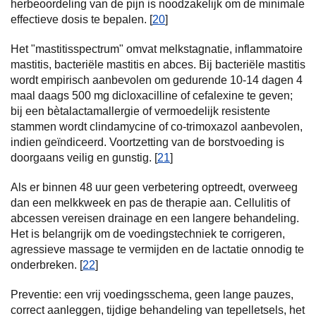
herbeoordeling van de pijn is noodzakelijk om de minimale
effectieve dosis te bepalen. [
20
]
Het "mastitisspectrum" omvat melkstagnatie, inflammatoire
mastitis, bacteriële mastitis en abces. Bij bacteriële mastitis
wordt empirisch aanbevolen om gedurende 10-14 dagen 4
maal daags 500 mg dicloxacilline of cefalexine te geven;
bij een bètalactamallergie of vermoedelijk resistente
stammen wordt clindamycine of co-trimoxazol aanbevolen,
indien geïndiceerd. Voortzetting van de borstvoeding is
doorgaans veilig en gunstig. [
21
]
Als er binnen 48 uur geen verbetering optreedt, overweeg
dan een melkkweek en pas de therapie aan. Cellulitis of
abcessen vereisen drainage en een langere behandeling.
Het is belangrijk om de voedingstechniek te corrigeren,
agressieve massage te vermijden en de lactatie onnodig te
onderbreken. [
22
]
Preventie: een vrij voedingsschema, geen lange pauzes,
correct aanleggen, tijdige behandeling van tepelletsels, het