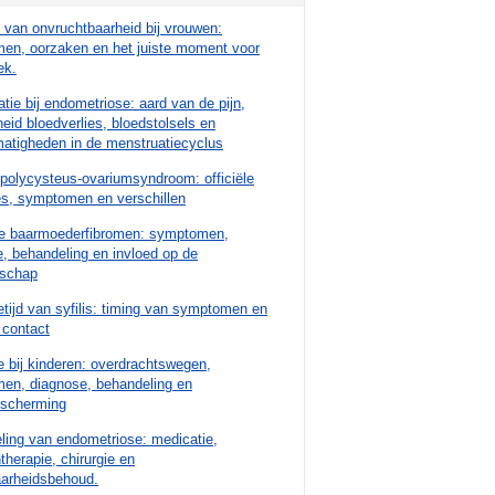
van onvruchtbaarheid bij vrouwen:
en, oorzaken en het juiste moment voor
ek.
tie bij endometriose: aard van de pijn,
eid bloedverlies, bloedstolsels en
atigheden in de menstruatiecyclus
polycysteus-ovariumsyndroom: officiële
es, symptomen en verschillen
e baarmoederfibromen: symptomen,
, behandeling en invloed op de
schap
etijd van syfilis: timing van symptomen en
 contact
 bij kinderen: overdrachtswegen,
en, diagnose, behandeling en
escherming
ling van endometriose: medicatie,
herapie, chirurgie en
aarheidsbehoud.