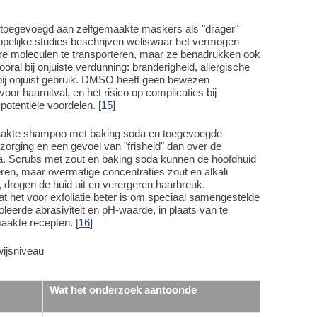
toegevoegd aan zelfgemaakte maskers als "drager"
pelijke studies beschrijven weliswaar het vermogen
re moleculen te transporteren, maar ze benadrukken ook
ooral bij onjuiste verdunning: branderigheid, allergische
 bij onjuist gebruik. DMSO heeft geen bewezen
 voor haaruitval, en het risico op complicaties bij
potentiële voordelen. [
15
]
maakte shampoo met baking soda en toegevoegde
orging en een gevoel van "frisheid" dan over de
a. Scrubs met zout en baking soda kunnen de hoofdhuid
eren, maar overmatige concentraties zout en alkali
drogen de huid uit en verergeren haarbreuk.
 het voor exfoliatie beter is om speciaal samengestelde
leerde abrasiviteit en pH-waarde, in plaats van te
aakte recepten. [
16
]
wijsniveau
Wat het onderzoek aantoonde