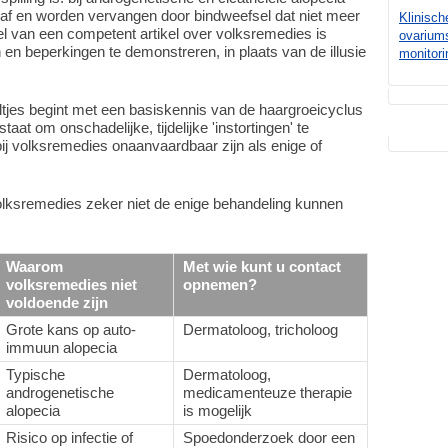
 af en worden vervangen door bindweefsel dat niet meer
Klinisch
 van een competent artikel over volksremedies is
ovarium
n beperkingen te demonstreren, in plaats van de illusie
monitori
jes begint met een basiskennis van de haargroeicyclus
staat om onschadelijke, tijdelijke 'instortingen' te
 volksremedies onaanvaardbaar zijn als enige of
 volksremedies zeker niet de enige behandeling kunnen
Waarom
Met wie kunt u contact
volksremedies niet
opnemen?
voldoende zijn
Grote kans op auto-
Dermatoloog, tricholoog
immuun alopecia
Typische
Dermatoloog,
androgenetische
medicamenteuze therapie
alopecia
is mogelijk
Risico op infectie of
Spoedonderzoek door een