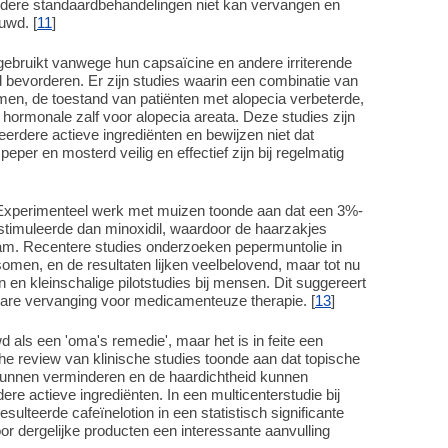
ndere standaardbehandelingen niet kan vervangen en
uwd. [
11
]
gebruikt vanwege hun capsaïcine en andere irriterende
d bevorderen. Er zijn studies waarin een combinatie van
men, de toestand van patiënten met alopecia verbeterde,
hormonale zalf voor alopecia areata. Deze studies zijn
erdere actieve ingrediënten en bewijzen niet dat
er en mosterd veilig en effectief zijn bij regelmatig
 Experimenteel werk met muizen toonde aan dat een 3%-
r stimuleerde dan minoxidil, waardoor de haarzakjes
am. Recentere studies onderzoeken pepermuntolie in
men, en de resultaten lijken veelbelovend, maar tot nu
n en kleinschalige pilotstudies bij mensen. Dit suggereert
klare vervanging voor medicamenteuze therapie. [
13
]
d als een 'oma's remedie', maar het is in feite een
he review van klinische studies toonde aan dat topische
kunnen verminderen en de haardichtheid kunnen
ere actieve ingrediënten. In een multicenterstudie bij
lteerde cafeïnelotion in een statistisch significante
or dergelijke producten een interessante aanvulling