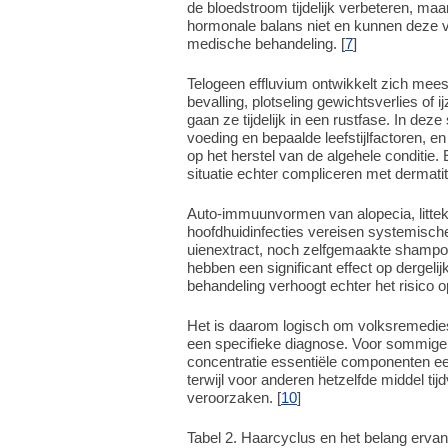
de bloedstroom tijdelijk verbeteren, m
hormonale balans niet en kunnen deze ve
medische behandeling. [
7
]
Telogeen effluvium ontwikkelt zich meesta
bevalling, plotseling gewichtsverlies of i
gaan ze tijdelijk in een rustfase. In dez
voeding en bepaalde leefstijlfactoren,
op het herstel van de algehele conditie.
situatie echter compliceren met dermatiti
Auto-immuunvormen van alopecia, litte
hoofdhuidinfecties vereisen systemisch
uienextract, noch zelfgemaakte shamp
hebben een significant effect op dergeli
behandeling verhoogt echter het risico o
Het is daarom logisch om volksremedies 
een specifieke diagnose. Voor sommigen 
concentratie essentiële componenten ee
terwijl voor anderen hetzelfde middel tij
veroorzaken. [
10
]
Tabel 2. Haarcyclus en het belang ervan 