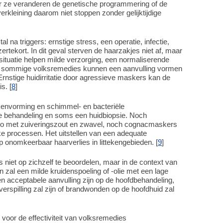
aar ze veranderen de genetische programmering of de
rkleining daarom niet stoppen zonder gelijktijdige
l na triggers: ernstige stress, een operatie, infectie,
jzertekort. In dit geval sterven de haarzakjes niet af, maar
e situatie helpen milde verzorging, een normaliserende
 en sommige volksremedies kunnen een aanvulling vormen
 Ernstige huidirritatie door agressieve maskers kan de
s. [
8
]
kenvorming en schimmel- en bacteriële
e behandeling en soms een huidbiopsie. Noch
oo met zuiveringszout en zwavel, noch cognacmaskers
jke processen. Het uitstellen van een adequate
p onomkeerbaar haarverlies in littekengebieden. [
9
]
niet op zichzelf te beoordelen, maar in de context van
zal een milde kruidenspoeling of -olie met een lage
n acceptabele aanvulling zijn op de hoofdbehandeling,
dverspilling zal zijn of brandwonden op de hoofdhuid zal
voor de effectiviteit van volksremedies