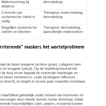
littekenvorming bij
dermatoloog
alopecia
Correctie van
Therapeut, endocrinoloog,
systemische ziekte is
dermatoloog
nodig
Mogelijke systemische
Therapeut, dermatoloog,
ziekten en tekorten
aanvullende onderzoeken
irriterende" maskers het wortelprobleem
rloopt de fasen anagene (actieve groei), catagene (een
) en exogeen (uitval). Op de hoofdhuid bevindt het
n de duur ervan bepaalt de maximale haarlengte en -
 fasen verstoord is, zoals bij telogeen effluvium,
fase terecht, en begint er na een paar maanden merkbaar,
e haarfollikel geleidelijk onder invloed van hormonen en
 vervangen door steeds dunner, korter donshaar, totdat
irriterende huismiddeltjes (uien, pepers, mosterd) kunnen