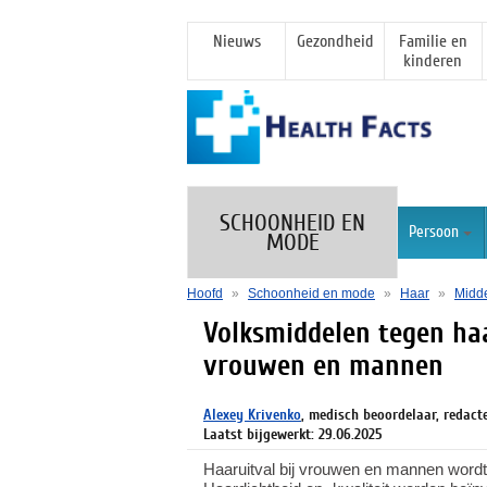
Nieuws
Gezondheid
Familie en
kinderen
SCHOONHEID EN
Persoon
MODE
Hoofd
»
Schoonheid en mode
»
Haar
»
Midde
Volksmiddelen tegen haa
vrouwen en mannen
Alexey Krivenko
, medisch beoordelaar, redact
Laatst bijgewerkt: 29.06.2025
Haaruitval bij vrouwen en mannen wordt