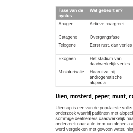
Fase van de
Wat gebeurt er?
cyclus
Anagen
Actieve haargroei
Catagene
Overgangsfase
Telogene
Eerst rust, dan verlies
Exogeen
Het stadium van
daadwerkelijk verlies
Miniaturisatie
Haaruitval bij
androgenetische
alopecia
Uien, mosterd, peper, munt, 
Uiensap is een van de populairste volks
onderzoek waarbij patiënten met alopeci
sommige deelnemers daadwerkelijk haarg
onderzoek naar auto-immuun alopecia ar
werd vergeleken met gewoon water, nie