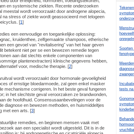
vloed door erfelijkheid, hormonen, voedingstekorten,
gen en systemische ziekten. Recente onderzoeken
Tekenen 
l meestal wordt veroorzaakt door androgene alopecia,
symptom
al na stress of ziekte wordt geassocieerd met telogeen
onderzo
eicyclus. [
1
]
Menstrua
hoeveelh
edies een eenvoudige en toegankelijke oplossing:
onregelm
ognac, kruidenthee, zelfgemaakte shampoos, etherische
n een gevoel van "revitalisering" van het haar geven
Soorten 
 dit betekent niet per se een bewezen remedie tegen
fenotyp
s tonen aan dat slechts enkele componenten van
, sommige plantenextracten) klinische gegevens hebben,
Meerder
lternatief voor, medische therapie. [
2
]
diagnose
zwanger
aaruitval wordt veroorzaakt door hormonale gevoeligheid
ces of ernstige bloedarmoede, zal geen enkel masker
Incubati
de mechanisme corrigeren. In het beste geval fungeren
tests na
r; in het slechtste geval veroorzaken ze brandwonden,
Gonorroe
 aan de hoofdhuid. Consensusaanbevelingen voor de
symptom
de diagnose en bewezen methoden, en huismiddeltjes
kinderb
 met een arts. [
3
]
Behande
 natuurlijke remedies, en beginnen mensen vaak met
hormoont
zoek aan een specialist wordt uitgesteld. Dit is in de
vruchtb
spilling is: bij androgenetische en cicatriciële alopecia