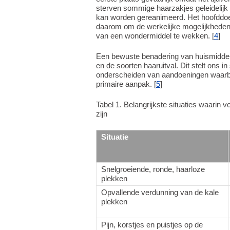
sterven sommige haarzakjes geleidelijk
kan worden gereanimeerd. Het hoofddoel
daarom om de werkelijke mogelijkheden e
van een wondermiddel te wekken. [
4
]
Een bewuste benadering van huismiddelt
en de soorten haaruitval. Dit stelt ons in 
onderscheiden van aandoeningen waarbij
primaire aanpak. [
5
]
Tabel 1. Belangrijkste situaties waarin
zijn
Situatie
Snelgroeiende, ronde, haarloze
plekken
Opvallende verdunning van de kale
plekken
Pijn, korstjes en puistjes op de