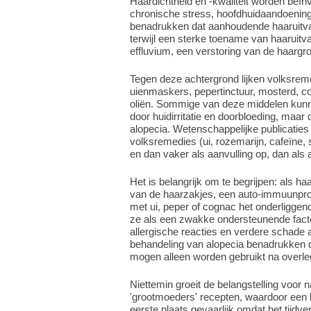
Haardichtheid en -kwaliteit worden beïn
chronische stress, hoofdhuidaandoenin
benadrukken dat aanhoudende haaruitva
terwijl een sterke toename van haaruitv
effluvium, een verstoring van de haargro
Tegen deze achtergrond lijken volksrem
uienmaskers, pepertinctuur, mosterd, c
oliën. Sommige van deze middelen kunne
door huidirritatie en doorbloeding, maar
alopecia. Wetenschappelijke publicatie
volksremedies (ui, rozemarijn, cafeïne
en dan vaker als aanvulling op, dan als a
Het is belangrijk om te begrijpen: als h
van de haarzakjes, een auto-immuunpro
met ui, peper of cognac het onderliggen
ze als een zwakke ondersteunende facto
allergische reacties en verdere schade
behandeling van alopecia benadrukken 
mogen alleen worden gebruikt na overleg
Niettemin groeit de belangstelling voor
'grootmoeders' recepten, waardoor een be
eerste plaats gevaarlijk omdat het tijdver