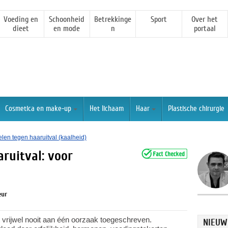
Voeding en
Schoonheid
Betrekkinge
Sport
Over het
dieet
en mode
n
portaal
Cosmetica en make-up
Het lichaam
Haar
Plastische chirurgie
len tegen haaruitval (kaalheid)
ruitval: voor
eur
 vrijwel nooit aan één oorzaak toegeschreven.
NIEUW