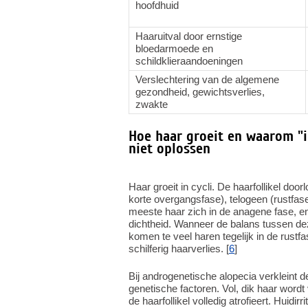
hoofdhuid
Haaruitval door ernstige
bloedarmoede en
schildklieraandoeningen
Verslechtering van de algemene
gezondheid, gewichtsverlies,
zwakte
Hoe haar groeit en waarom "
niet oplossen
Haar groeit in cycli. De haarfollikel doo
korte overgangsfase), telogeen (rustfase
meeste haar zich in de anagene fase, e
dichtheid. Wanneer de balans tussen deze
komen te veel haren tegelijk in de rust
schilferig haarverlies. [
6
]
Bij androgenetische alopecia verkleint d
genetische factoren. Vol, dik haar wordt
de haarfollikel volledig atrofieert. Huid