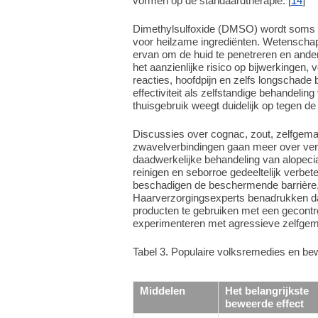
vormen op de standaardtherapie. [
14
]
Dimethylsulfoxide (DMSO) wordt soms 
voor heilzame ingrediënten. Wetenschap
ervan om de huid te penetreren en ande
het aanzienlijke risico op bijwerkingen, v
reacties, hoofdpijn en zelfs longschade
effectiviteit als zelfstandige behandeling
thuisgebruik weegt duidelijk op tegen de 
Discussies over cognac, zout, zelfge
zwavelverbindingen gaan meer over verz
daadwerkelijke behandeling van alopeci
reinigen en seborroe gedeeltelijk verbet
beschadigen de beschermende barrière, 
Haarverzorgingsexperts benadrukken dat
producten te gebruiken met een gecontro
experimenteren met agressieve zelfgem
Tabel 3. Populaire volksremedies en be
Middelen
Het belangrijkste
beweerde effect