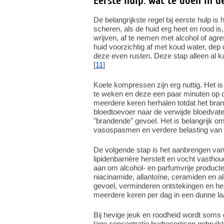
Eerste hulp: wat te doen in d
De belangrijkste regel bij eerste hulp is
scheren, als de huid erg heet en rood i
wrijven, af te nemen met alcohol of agre
huid voorzichtig af met koud water, dep
deze even rusten. Deze stap alleen al 
[
11
]
Koele kompressen zijn erg nuttig. Het i
te weken en deze een paar minuten op de
meerdere keren herhalen totdat het br
bloedtoevoer naar de verwijde bloedvate
"brandende" gevoel. Het is belangrijk o
vasospasmen en verdere belasting van 
De volgende stap is het aanbrengen va
lipidenbarrière herstelt en vocht vasth
aan om alcohol- en parfumvrije producte
niacinamide, allantoïne, ceramiden en a
gevoel, verminderen ontstekingen en hel
meerdere keren per dag in een dunne la
Bij hevige jeuk en roodheid wordt soms g
lage concentratie hydrocortison gebruik