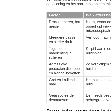
aandoening en het aanleren van een mild
Factor
Welk effect he
Droog scheren, bot
Hierbij wordt d
mesje
opperhuid verwi
microscopisch k
Meerdere passen
Verhoogt trauma
en sterke druk
Tegen de
Knipt haar in 
haarrichting in
huidniveau
scheren
Agressieve
Ze vernietigen 
producten die zeep
huid uit.
en alcohol bevatten
Grof en krullend
Het buigt en he
haar
huid
Geassocieerde
Een reeds besc
dermatosen
achtergrond va