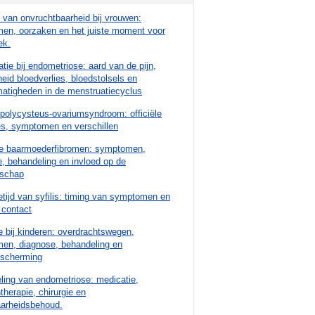
van onvruchtbaarheid bij vrouwen:
en, oorzaken en het juiste moment voor
ek.
tie bij endometriose: aard van de pijn,
eid bloedverlies, bloedstolsels en
atigheden in de menstruatiecyclus
polycysteus-ovariumsyndroom: officiële
es, symptomen en verschillen
e baarmoederfibromen: symptomen,
, behandeling en invloed op de
schap
etijd van syfilis: timing van symptomen en
 contact
 bij kinderen: overdrachtswegen,
en, diagnose, behandeling en
escherming
ling van endometriose: medicatie,
herapie, chirurgie en
aarheidsbehoud.