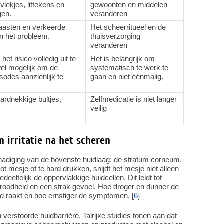
t vlekjes, littekens en
gewoonten en middelen
gen.
veranderen
haasten en verkeerde
Het scheerritueel en de
n het probleem.
thuisverzorging
veranderen
et risico volledig uit te
Het is belangrijk om
wel mogelijk om de
systematisch te werk te
sodes aanzienlijk te
gaan en niet éénmalig.
hardnekkige bultjes,
Zelfmedicatie is niet langer
veilig
irritatie na het scheren
chadiging van de bovenste huidlaag: de stratum corneum.
ot mesje of te hard drukken, snijdt het mesje niet alleen
deeltelijk de oppervlakkige huidcellen. Dit leidt tot
 roodheid en een strak gevoel. Hoe droger en dunner de
d raakt en hoe ernstiger de symptomen. [
6
]
verstoorde huidbarrière. Talrijke studies tonen aan dat