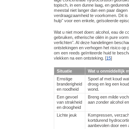
topisch, in een dunne laag, en geduren
meestal niet langer dan een paar dagen 
verdraagzaamheid te voorkomen. Dit is g
hulp" voor een enkele, geïsoleerde episo
Wat u niet moet doen: alcohol, eau de co
gebruiken, etherische oliën in pure vor
verlichten". Al deze handelingen bescha
ontstekingen en verhogen het risico op p
om een reeds geïrriteerde huid te besch
vlekken na een ontsteking. [
15
]
Situatie
Wat u onmiddellijk 
Ernstige
Spoel af met koud wat
branderigheid
droog en leg een kou
en roodheid
wond.
Een gevoel
Breng een milde voc
van strakheid
aan zonder alcohol en
en droogheid
Lichte jeuk
Kompressen, verzacht
kortdurend hydrocorti
aanbevolen door een a