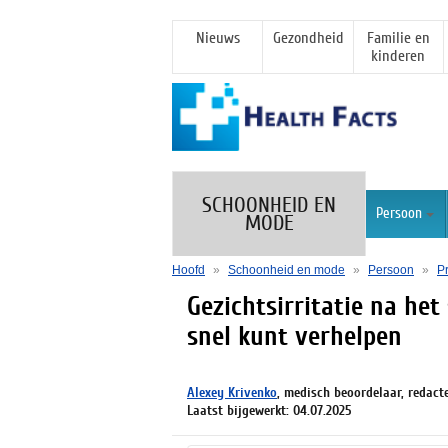
Nieuws
Gezondheid
Familie en
kinderen
SCHOONHEID EN
Persoon
MODE
Hoofd
»
Schoonheid en mode
»
Persoon
»
P
Gezichtsirritatie na het
snel kunt verhelpen
Alexey Krivenko
, medisch beoordelaar, redact
Laatst bijgewerkt: 04.07.2025