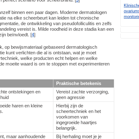
Klinisch
ovarium
anzelf binnen een paar dagen. Moderne dermatologen
monitori
atie na elke scheerbeurt kan leiden tot chronische
entatie, de ontwikkeling van pseudofolliculitis en zelfs
handeling vereist is. Milde roodheid in deze stadia kan een
ijn beïnvloedt. [
4
]
lijk, op bewijsmateriaal gebaseerd dermatologisch
atie kunt verlichten die al is ontstaan, wat je moet
techniek, welke producten echt helpen en welke
et de moeite waard is om te stoppen met experimenteren
Praktische betekenis
lichte ontstekingen en
Vereist zachte verzorging,
huid
geen agressie
roeide haren en kleine
Hierbij zijn de
s.
scheertechniek en het
voorkomen van
ingegroeide haartjes
belangrijk.
wijnt, maar aanhoudende
Bij herhaling moet je je