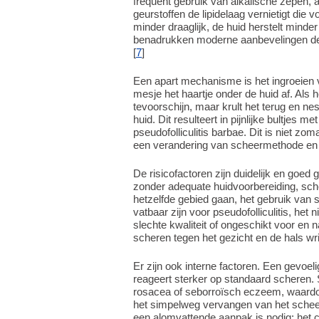
frequent gebruik van alkalische zepen,
geurstoffen de lipidelaag vernietigt die
minder draaglijk, de huid herstelt minder 
benadrukken moderne aanbevelingen de 
[
7
]
Een apart mechanisme is het ingroeien v
mesje het haartje onder de huid af. Als he
tevoorschijn, maar krult het terug en ne
huid. Dit resulteert in pijnlijke bultjes
pseudofolliculitis barbae. Dit is niet zo
een verandering van scheermethode en 
De risicofactoren zijn duidelijk en go
zonder adequate huidvoorbereiding, sche
hetzelfde gebied gaan, het gebruik va
vatbaar zijn voor pseudofolliculitis, he
slechte kwaliteit of ongeschikt voor en n
scheren tegen het gezicht en de hals wri
Er zijn ook interne factoren. Een gevoelig
reageert sterker op standaard schere
rosacea of seborroïsch eczeem, waardoor 
het simpelweg vervangen van het schee
een alomvattende aanpak is nodig: het 