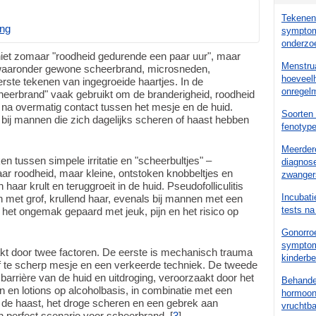
Tekenen 
ing
symptom
onderzo
is niet zomaar "roodheid gedurende een paar uur", maar
Menstrua
waaronder gewone scheerbrand, microsneden,
hoeveelh
rste tekenen van ingegroeide haartjes. In de
onregelm
scheerbrand" vaak gebruikt om de branderigheid, roodheid
n na overmatig contact tussen het mesje en de huid.
Soorten 
bij mannen die zich dagelijks scheren of haast hebben
fenotyp
Meerder
n tussen simpele irritatie en "scheerbultjes" –
diagnose
maar roodheid, maar kleine, ontstoken knobbeltjes en
zwanger
aar krult en teruggroeit in de huid. Pseudofolliculitis
Incubati
 met grof, krullend haar, evenals bij mannen met een
tests na
t het ongemak gepaard met jeuk, pijn en het risico op
Gonorroe
symptom
akt door twee factoren. De eerste is mechanisch trauma
kinderb
of te scherp mesje en een verkeerde techniek. De tweede
arrière van de huid en uitdroging, veroorzaakt door het
Behande
 en lotions op alcoholbasis, in combinatie met een
hormoont
 de haast, het droge scheren en een gebrek aan
vruchtb
n perfect scenario voor scheerbrand. [
3
]