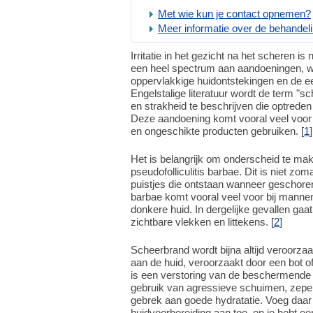
Met wie kun je contact opnemen?
Meer informatie over de behandel
Irritatie in het gezicht na het scheren 
een heel spectrum aan aandoeningen, 
oppervlakkige huidontstekingen en de ee
Engelstalige literatuur wordt de term "
en strakheid te beschrijven die optrede
Deze aandoening komt vooral veel voor 
en ongeschikte producten gebruiken. [
1
]
Het is belangrijk om onderscheid te make
pseudofolliculitis barbae. Dit is niet zo
puistjes die ontstaan wanneer geschoren h
barbae komt vooral veel voor bij mannen
donkere huid. In dergelijke gevallen gaa
zichtbare vlekken en littekens. [
2
]
Scheerbrand wordt bijna altijd veroorza
aan de huid, veroorzaakt door een bot 
is een verstoring van de beschermende b
gebruik van agressieve schuimen, zepen
gebrek aan goede hydratatie. Voeg daar
huidvoorbereiding aan toe, en je hebt ee