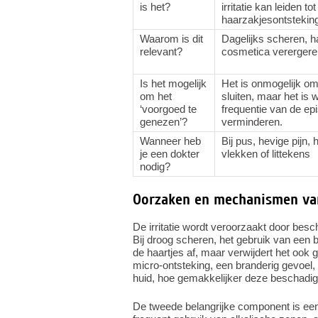
is het?
irritatie kan leiden to
haarzakjesontstekin
Waarom is dit
Dagelijks scheren, 
relevant?
cosmetica verergere
Is het mogelijk
Het is onmogelijk om h
om het
sluiten, maar het is 
‘voorgoed te
frequentie van de epi
genezen’?
verminderen.
Wanneer heb
Bij pus, hevige pijn, 
je een dokter
vlekken of littekens
nodig?
Oorzaken en mechanismen van 
De irritatie wordt veroorzaakt door bes
Bij droog scheren, het gebruik van een b
de haartjes af, maar verwijdert het ook ge
micro-ontsteking, een branderig gevoel,
huid, hoe gemakkelijker deze beschadig
De tweede belangrijke component is een 