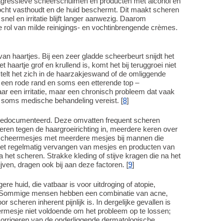
 agressieve scheerschuimen en producten met alcohol en
 vocht vasthoudt en de huid beschermt. Dit maakt scheren
snel en irritatie blijft langer aanwezig. Daarom
rol van milde reinigings- en vochtinbrengende crèmes.
an haartjes. Bij een zeer gladde scheerbeurt snijdt het
t haartje grof en krullend is, komt het bij teruggroei niet
stelt het zich in de haarzakjeswand of de omliggende
 met een rode rand en soms een etterende top –
maar een irritatie, maar een chronisch probleem dat vaak
soms medische behandeling vereist. [
8
]
ed gedocumenteerd. Deze omvatten frequent scheren
ren tegen de haargroeirichting in, meerdere keren over
n scheermesjes met meerdere mesjes bij mannen die
t niet regelmatig vervangen van mesjes en producten van
a het scheren. Strakke kleding of stijve kragen die na het
jven, dragen ook bij aan deze factoren. [
9
]
ere huid, die vatbaar is voor uitdroging of atopie,
n. Sommige mensen hebben een combinatie van acne,
scheren inherent pijnlijk is. In dergelijke gevallen is
rmesje niet voldoende om het probleem op te lossen;
corrigeren van de onderliggende dermatologische