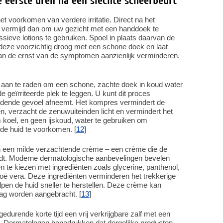
e eerste uren na een slechte scheerbeurt
 het voorkomen van verdere irritatie. Direct na het
s, vermijd dan om uw gezicht met een handdoek te
ssieve lotions te gebruiken. Spoel in plaats daarvan de
 deze voorzichtig droog met een schone doek en laat
kan de ernst van de symptomen aanzienlijk verminderen.
s aan te raden om een schone, zachte doek in koud water
 geïrriteerde plek te leggen. U kunt dit proces
andende gevoel afneemt. Het kompres vermindert de
n, verzacht de zenuwuiteinden licht en vermindert het
m koel, en geen ijskoud, water te gebruiken om
de huid te voorkomen. [
12
]
n een milde verzachtende crème – een crème die de
oudt. Moderne dermatologische aanbevelingen bevelen
n te kiezen met ingrediënten zoals glycerine, panthenol,
loë vera. Deze ingrediënten verminderen het trekkerige
pen de huid sneller te herstellen. Deze crème kan
ag worden aangebracht. [
13
]
edurende korte tijd een vrij verkrijgbare zalf met een
t. Dermatologen benadrukken dat dergelijke producten