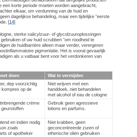
de een korte periode moeten worden aangebracht,
achter elkaar, om verdunning van de huid en
een dagelijkse behandeling, maar een tijdelijke "eerste
de. [
14
]
logne, sterke salicylzuur- of glycolzuuroplossingen
m gebruiken of uw huid scrubben "om roodheid te
digen de huidbarrière alleen maar verder, verergeren
ostinflammatoire pigmentatie. Het is vooral gevaarlijk
adigen als u vatbaar bent voor het verdonkeren van
moet doen
Wat te vermijden
er, dep voorzichtig
Niet wrijven met een
d kompres op de
handdoek, niet behandelen
met alcohol of eau de cologne
htinbrengende crème
Gebruik geen agressieve
 geurstoffen
lotions en parfums.
end en indien nodig
Niet krabben, geen
son zoals
geconcentreerde zuren of
rts of apotheker
etherische oliën gebruiken