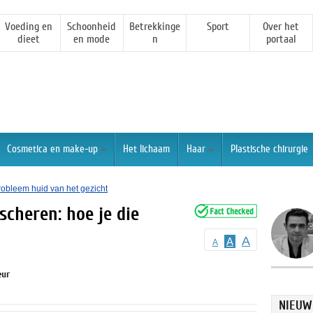
Voeding en
Schoonheid
Betrekkinge
Sport
Over het
dieet
en mode
n
portaal
Cosmetica en make-up
Het lichaam
Haar
Plastische chirurgie
robleem huid van het gezicht
 scheren: hoe je die
A
A
A
eur
NIEUW