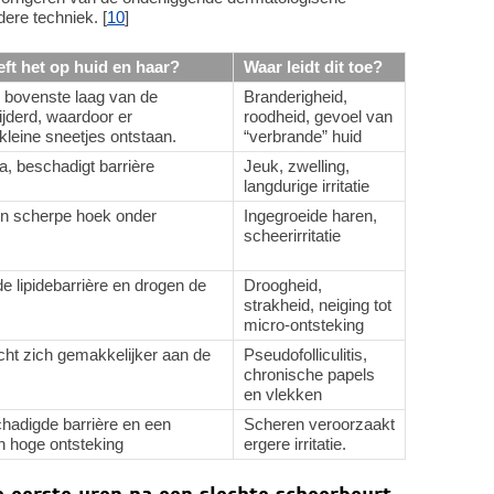
ere techniek. [
10
]
eft het op huid en haar?
Waar leidt dit toe?
e bovenste laag van de
Branderigheid,
jderd, waardoor er
roodheid, gevoel van
leine sneetjes ontstaan.
“verbrande” huid
, beschadigt barrière
Jeuk, zwelling,
langdurige irritatie
een scherpe hoek onder
Ingegroeide haren,
scheerirritatie
de lipidebarrière en drogen de
Droogheid,
strakheid, neiging tot
micro-ontsteking
cht zich gemakkelijker aan de
Pseudofolliculitis,
chronische papels
en vlekken
hadigde barrière en een
Scheren veroorzaakt
n hoge ontsteking
ergere irritatie.