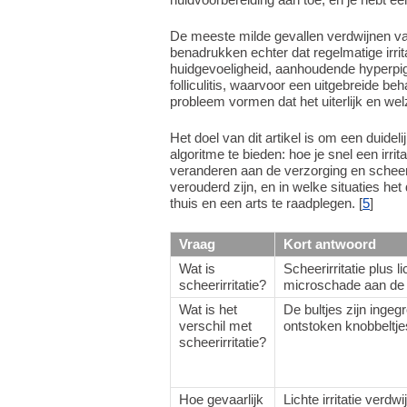
De meeste milde gevallen verdwijnen v
benadrukken echter dat regelmatige irrit
huidgevoeligheid, aanhoudende hyperpigm
folliculitis, waarvoor een uitgebreide be
probleem vormen dat het uiterlijk en welz
Het doel van dit artikel is om een duide
algoritme te bieden: hoe je snel een irrit
veranderen aan de verzorging en scheer
verouderd zijn, en in welke situaties h
thuis en een arts te raadplegen. [
5
]
Vraag
Kort antwoord
Wat is
Scheerirritatie plus 
scheerirritatie?
microschade aan de 
Wat is het
De bultjes zijn ingeg
verschil met
ontstoken knobbeltje
scheerirritatie?
Hoe gevaarlijk
Lichte irritatie verd