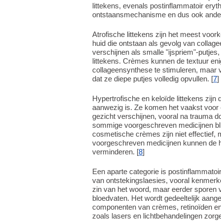
littekens, evenals postinflammatoir ery
ontstaansmechanisme en dus ook andere
Atrofische littekens zijn het meest voor
huid die ontstaan als gevolg van collag
verschijnen als smalle "ijspriem"-putjes
littekens. Crèmes kunnen de textuur en
collageensynthese te stimuleren, maar
dat ze diepe putjes volledig opvullen. [
7
]
Hypertrofische en keloïde littekens zij
aanwezig is. Ze komen het vaakst voor 
gezicht verschijnen, vooral na trauma do
sommige voorgeschreven medicijnen blijke
cosmetische crèmes zijn niet effectief,
voorgeschreven medicijnen kunnen de hoo
verminderen. [
8
]
Een aparte categorie is postinflammatoi
van ontstekingslaesies, vooral kenmerkend
zin van het woord, maar eerder sporen 
bloedvaten. Het wordt gedeeltelijk aa
componenten van crèmes, retinoïden 
zoals lasers en lichtbehandelingen zorge