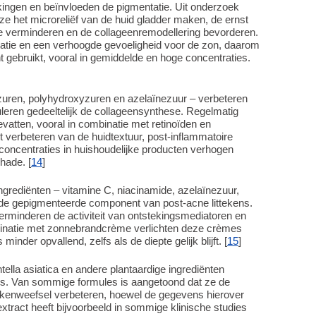
ingen en beïnvloeden de pigmentatie. Uit onderzoek
ze het microreliëf van de huid gladder maken, de ernst
e verminderen en de collageenremodellering bevorderen.
tatie en een verhoogde gevoeligheid voor de zon, daarom
 gebruikt, vooral in gemiddelde en hoge concentraties.
zuren, polyhydroxyzuren en azelaïnezuur – verbeteren
imuleren gedeeltelijk de collageensynthese. Regelmatig
vatten, vooral in combinatie met retinoïden en
het verbeteren van de huidtextuur, post-inflammatoire
rconcentraties in huishoudelijke producten verhogen
chade. [
14
]
grediënten – vitamine C, niacinamide, azelaïnezuur,
p de gepigmenteerde component van post-acne littekens.
rminderen de activiteit van ontstekingsmediatoren en
ombinatie met zonnebrandcrème verlichten deze crèmes
minder opvallend, zelfs als de diepte gelijk blijft. [
15
]
tella asiatica en andere plantaardige ingrediënten
ls. Van sommige formules is aangetoond dat ze de
ittekenweefsel verbeteren, hoewel de gegevens hierover
xtract heeft bijvoorbeeld in sommige klinische studies