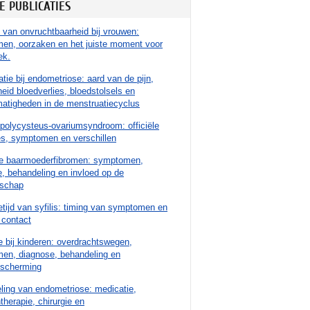
E PUBLICATIES
van onvruchtbaarheid bij vrouwen:
en, oorzaken en het juiste moment voor
ek.
tie bij endometriose: aard van de pijn,
eid bloedverlies, bloedstolsels en
atigheden in de menstruatiecyclus
polycysteus-ovariumsyndroom: officiële
es, symptomen en verschillen
e baarmoederfibromen: symptomen,
, behandeling en invloed op de
schap
etijd van syfilis: timing van symptomen en
 contact
 bij kinderen: overdrachtswegen,
en, diagnose, behandeling en
escherming
ling van endometriose: medicatie,
herapie, chirurgie en