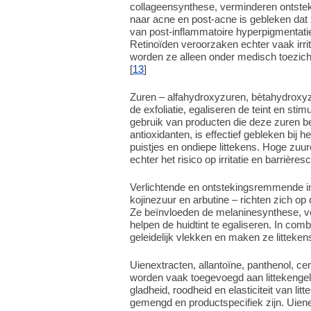
collageensynthese, verminderen ontstek
naar acne en post-acne is gebleken dat 
van post-inflammatoire hyperpigmentati
Retinoïden veroorzaken echter vaak irri
worden ze alleen onder medisch toezicht
[
13
]
Zuren – alfahydroxyzuren, bètahydroxy
de exfoliatie, egaliseren de teint en st
gebruik van producten die deze zuren be
antioxidanten, is effectief gebleken bij 
puistjes en ondiepe littekens. Hoge zuu
echter het risico op irritatie en barrières
Verlichtende en ontstekingsremmende in
kojinezuur en arbutine – richten zich o
Ze beïnvloeden de melaninesynthese, ve
helpen de huidtint te egaliseren. In c
geleidelijk vlekken en maken ze littekens 
Uienextracten, allantoïne, panthenol, cen
worden vaak toegevoegd aan littekenge
gladheid, roodheid en elasticiteit van l
gemengd en productspecifiek zijn. Uiene