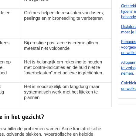
Ontsteki
tijdens 
de en
Crèmes helpen de resultaten van lasers,
behande
peelings en microneedling te verbeteren
Diclofen
moet je 
Febuxost
ekens
Bij ernstige post-acne is crème alleen
voorgesc
meestal niet voldoende
en welk
en op
Het is belangrijk om rekening te houden
Allopuri
e,
met contra-indicaties en de huid niet te
te verho
goed
“overbelasten” met actieve ingrediënten.
nemen.
Colchici
3
Het is noodzakelijk om langdurig maar
en welke
ig
systematisch werk met het litteken te
plannen
e in het gezicht?
verschillende problemen samen. Acne kan atrofische
jes, golvende plekken, hypertrofische en keloïde