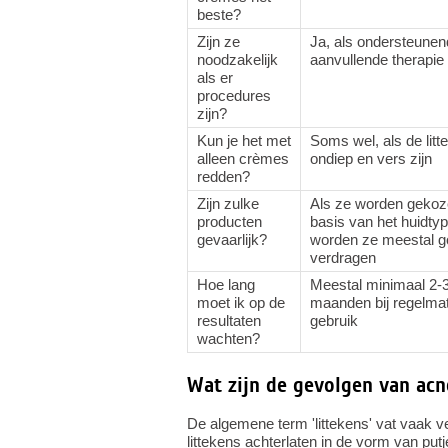
beste?
Zijn ze
Ja, als ondersteunen
noodzakelijk
aanvullende therapie
als er
procedures
zijn?
Kun je het met
Soms wel, als de litt
alleen crèmes
ondiep en vers zijn
redden?
Zijn zulke
Als ze worden gekoz
producten
basis van het huidtyp
gevaarlijk?
worden ze meestal 
verdragen
Hoe lang
Meestal minimaal 2-
moet ik op de
maanden bij regelmat
resultaten
gebruik
wachten?
Wat zijn de gevolgen van acn
De algemene term 'littekens' vat vaak 
littekens achterlaten in de vorm van put