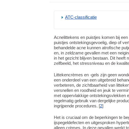
ATC-classificatie
Acnelittekens en puistjes komen bij een
puistjes ontstekingsgevoelig, diep of ve
behandelde acne kunnen atrofische putj
en, in zeldzame gevallen met een neiging 
in het gezicht blijven bestaan. Dit heeft n
zelfbeeld, het stressniveau en de kwalite
Littekencrèmes en -gels zijn geen wonde
een onderdeel van een uitgebreid behande
verbeteren, de zichtbaarheid van litteke
versnellen en roodheid en jeuk te verm
met oppervlakkige ontstekingsvlekken en
regelmatig gebruik van dergelijke prod
ingrijpende procedures. [
2
]
Het is cruciaal om de beperkingen te beg
ijspegeldefecten en uitgesproken hypert
alleen crèmes. In deze gevallen werkt t