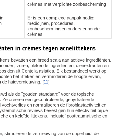
crèmes met verplichte zonbescherming
in
Er is een complexe aanpak nodig:
n
medicijnen, procedures,
zonbescherming en ondersteunende
crèmes
ënten in crèmes tegen acnelittekens
kens bevatten een breed scala aan actieve ingrediënten.
inoïden, zuren, blekende ingrediënten, uienextracten en
osiden uit Centella asiatica. Elk bestanddeel werkt op
chten het litteken en verminderen de hoogte ervan,
n de huidvernieuwing. [
11
]
uwd als de "gouden standaard" voor de topische
s. Ze creëren een gecontroleerde, gehydrateerde
ochtverlies en normaliseren de fibroblastactiviteit en
tematische reviews bevestigen hun effectiviteit bij de
che en keloïde littekens, inclusief posttraumatische en
en, stimuleren de vernieuwing van de opperhuid, de