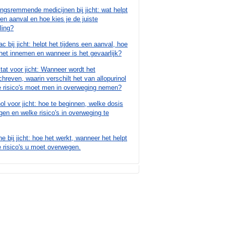
ngsremmende medicijnen bij jicht: wat helpt
een aanval en hoe kies je de juiste
ling?
ac bij jicht: helpt het tijdens een aanval, hoe
het innemen en wanneer is het gevaarlijk?
at voor jicht: Wanneer wordt het
hreven, waarin verschilt het van allopurinol
e risico's moet men in overweging nemen?
nol voor jicht: hoe te beginnen, welke dosis
gen en welke risico's in overweging te
ne bij jicht: hoe het werkt, wanneer het helpt
 risico's u moet overwegen.