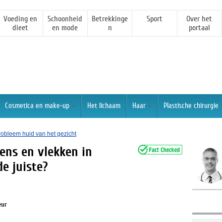
Voeding en
Schoonheid
Betrekkinge
Sport
Over het
dieet
en mode
n
portaal
Cosmetica en make-up
Het lichaam
Haar
Plastische chirurgie
robleem huid van het gezicht
ens en vlekken in
de juiste?
eur