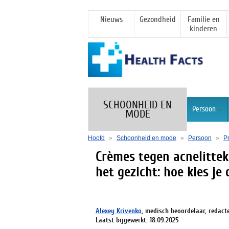
Nieuws
Gezondheid
Familie en
kinderen
SCHOONHEID EN
Persoon
MODE
Hoofd
»
Schoonheid en mode
»
Persoon
»
P
Crèmes tegen acnelittek
het gezicht: hoe kies je 
Alexey Krivenko
, medisch beoordelaar, redact
Laatst bijgewerkt: 18.09.2025