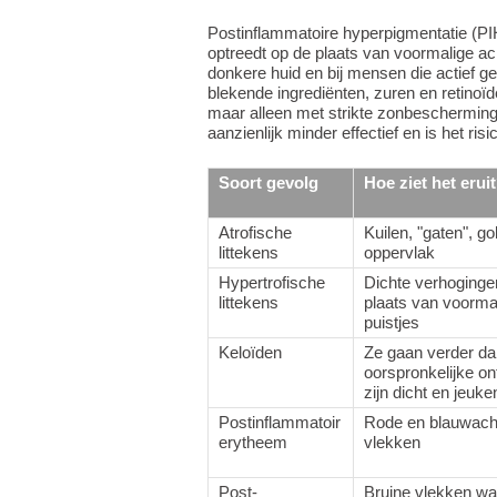
Postinflammatoire hyperpigmentatie (PIH)
optreedt op de plaats van voormalige a
donkere huid en bij mensen die actief g
blekende ingrediënten, zuren en retinoïd
maar alleen met strikte zonbescherming
aanzienlijk minder effectief en is het ri
Soort gevolg
Hoe ziet het erui
Atrofische
Kuilen, "gaten", g
littekens
oppervlak
Hypertrofische
Dichte verhoginge
littekens
plaats van voorma
puistjes
Keloïden
Ze gaan verder da
oorspronkelijke on
zijn dicht en jeuke
Postinflammatoir
Rode en blauwach
erytheem
vlekken
Post-
Bruine vlekken wa