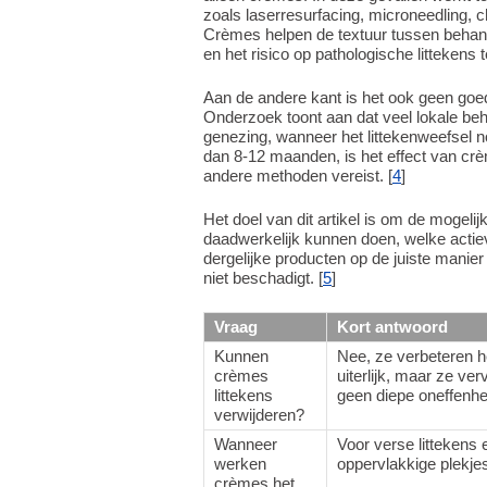
zoals laserresurfacing, microneedling, 
Crèmes helpen de textuur tussen behand
en het risico op pathologische littekens 
Aan de andere kant is het ook geen goed
Onderzoek toont aan dat veel lokale beh
genezing, wanneer het littekenweefsel nog
dan 8-12 maanden, is het effect van cr
andere methoden vereist. [
4
]
Het doel van dit artikel is om de mogeli
daadwerkelijk kunnen doen, welke actie
dergelijke producten op de juiste manier 
niet beschadigt. [
5
]
Vraag
Kort antwoord
Kunnen
Nee, ze verbeteren h
crèmes
uiterlijk, maar ze ve
littekens
geen diepe oneffenh
verwijderen?
Wanneer
Voor verse littekens 
werken
oppervlakkige plekje
crèmes het