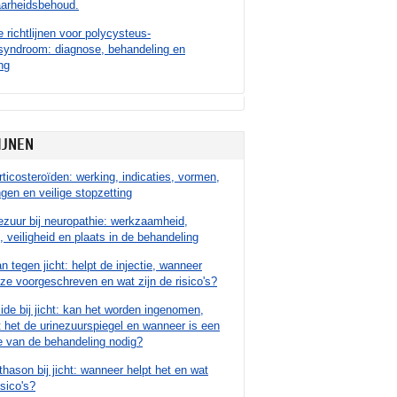
aarheidsbehoud.
e richtlijnen voor polycysteus-
syndroom: diagnose, behandeling en
ng
IJNEN
ticosteroïden: werking, indicaties, vormen,
ngen en veilige stopzetting
ezuur bij neuropathie: werkzaamheid,
, veiligheid en plaats in de behandeling
n tegen jicht: helpt de injectie, wanneer
ze voorgeschreven en wat zijn de risico's?
de bij jicht: kan het worden ingenomen,
 het de urinezuurspiegel en wanneer is een
e van de behandeling nodig?
ason bij jicht: wanneer helpt het en wat
isico's?