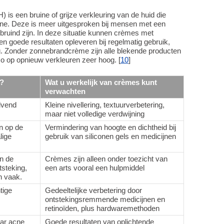
 is een bruine of grijze verkleuring van de huid die
cne. Deze is meer uitgesproken bij mensen met een
ebruind zijn. In deze situatie kunnen crèmes met
en goede resultaten opleveren bij regelmatig gebruik,
. Zonder zonnebrandcrème zijn alle blekende producten
sico op opnieuw verkleuren zeer hoog. [
10
]
t?
Wat u werkelijk van crèmes kunt
verwachten
olvend
Kleine nivellering, textuurverbetering,
maar niet volledige verdwijning
n op de
Vermindering van hoogte en dichtheid bij
lige
gebruik van siliconen gels en medicijnen
n de
Crèmes zijn alleen onder toezicht van
tsteking,
een arts vooral een hulpmiddel
n vaak.
tige
Gedeeltelijke verbetering door
ontstekingsremmende medicijnen en
retinoïden, plus hardwaremethoden
ar acne
Goede resultaten van oplichtende