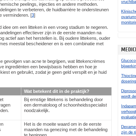
vruchtb
chemische peelings, injecties en andere methoden.
elingen te verbeteren, de huidbarrière te ondersteunen
Klinisch
te verminderen. [
3
]
ovarium
monitori
 idee om een litteken in een vroeg stadium te negeren.
andelingen effectiever zijn in de eerste maanden na
 actief aan het herstellen is. Bij oudere littekens, ouder
èmes meestal bescheidener en is een combinatie met
MEDIC
Glucocor
jke gevolgen van acne te begrijpen, wat littekencrèmes
bijwerki
ve ingrediënten een bewijsbasis hebben en hoe je
kiest en gebruikt, zodat je geen geld verspilt en je huid
Thioctin
dosering
Wat betekent dit in de praktijk?
Diprospa
wordt de
et
Bij ernstige littekens is behandeling door
rvagen
een dermatoloog of schoonheidsspecialist
Indapami
eden.
noodzakelijk.
verhoogt
evaluati
en
Het is de moeite waard om in de eerste
Dexameth
s
maanden na genezing met de behandeling
zijn de r
te beginnen.