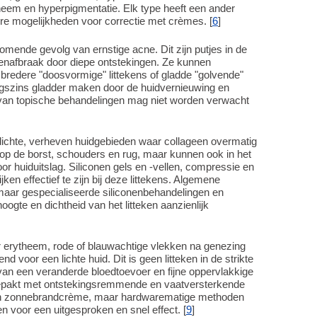
theem en hyperpigmentatie. Elk type heeft een ander
 mogelijkheden voor correctie met crèmes. [
6
]
komende gevolg van ernstige acne. Dit zijn putjes in de
eenafbraak door diepe ontstekingen. Ze kunnen
, bredere "doosvormige" littekens of gladde "golvende"
igszins gladder maken door de huidvernieuwing en
 van topische behandelingen mag niet worden verwacht
n dichte, verheven huidgebieden waar collageen overmatig
op de borst, schouders en rug, maar kunnen ook in het
or huiduitslag. Siliconen gels en -vellen, compressie en
n effectief te zijn bij deze littekens. Algemene
 maar gespecialiseerde siliconenbehandelingen en
gte en dichtheid van het litteken aanzienlijk
r erytheem, rode of blauwachtige vlekken na genezing
 voor een lichte huid. Dit is geen litteken in de strikte
van een veranderde bloedtoevoer en fijne oppervlakkige
ngepakt met ontstekingsremmende en vaatversterkende
en zonnebrandcrème, maar hardwarematige methoden
n voor een uitgesproken en snel effect. [
9
]