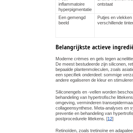
inflammatoire
ontstaat
hyperpigmentatie
Een gemengd
Putjes en vlekken 
beeld
verschillende tinte
Belangrijkste actieve ingredi
Moderne crèmes en gels tegen acnelitte
De meest bestudeerde zijn siliconen, ret
bepaalde plantenmoleculen, zoals asiatic
een specifiek onderdeel: sommige verza
andere egaliseren de kleur en stimulere
Siliconengels en -vellen worden bescho
behandeling van hypertrofische litteken
omgeving, verminderen transepidermaal v
collageensynthese. Meta-analyses en sys
preventie en behandeling van hypertrofis
postprocedurele littekens. [
12
]
Retinoïden, zoals tretinoïne en adapale