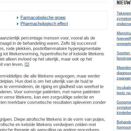
NIEUW
Tekenen 
Farmacologische groep
symptom
Pharmachologisch effect
onderzo
Menstrua
 aanzienlijk percentage mensen voor, vooral als de
hoeveelh
rtraagd in de behandeling waren. Zelfs bij succesvol
onregelm
es, rode plekken, postinflammatoire hyperpigmentatie
Soorten 
tot littekenvorming, hypertrofische of keloïde littekens
fenotyp
iet alleen invloed op het uiterlijk, maar ook op het
it van leven. [
1
]
Meerder
diagnose
rmiddeltjes die alle littekens wegvegen, maar eerder
zwanger
lplan. Hun doel is om het uiterlijk van de huid te
ns te verminderen, de rijping en gladheid van weefsel te
Incubati
inderen. Voor sommige patiënten, met name patiënten
tests na
 verse littekens, kan een zorgvuldige selectie en
ucten merkbare cosmetische resultaten opleveren zonder
Gonorroe
symptom
kinderb
rijpen. Diepe atrofische littekens in de vorm van putjes,
Behande
rofische en keloïde littekens verdwijnen zelden met
hormoont
opische therapie als aanvulling op andere procedures,