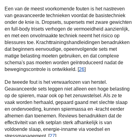
Een van de meest voorkomende fouten is het nastreven
van geavanceerde technieken voordat de basistechniek
onder de knie is. Dropsets, supersets met zware gewichten
en full-body trisets verhogen de vermoeidheid aanzienlijk,
en met een onvolmaakte techniek neemt het risico op
blessures toe. Krachttrainingshandleidingen benadrukken
dat beginners eenvoudige, opeenvolgende sets met
matige belasting moeten gebruiken, en dat complexe
schema's pas moeten worden geïntroduceerd nadat de
bewegingscontrole is ontwikkeld. [
26
]
De tweede fout is het verwaarlozen van herstel.
Geavanceerde sets leggen niet alleen een hoge belasting
op de spieren, maar ook op het zenuwstelsel. Als ze te
vaak worden herhaald, gepaard gaand met slechte slaap
en ondervoeding, kunnen spiermassa en -kracht eerder
afnemen dan toenemen. Reviews benadrukken dat de
effectiviteit van elk setplan sterk afhankelijk is van
voldoende slaap, energie-inname via voedsel en
stressmanagement. [
27
]