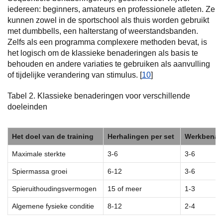
iedereen: beginners, amateurs en professionele atleten. Ze
kunnen zowel in de sportschool als thuis worden gebruikt
met dumbbells, een halterstang of weerstandsbanden.
Zelfs als een programma complexere methoden bevat, is
het logisch om de klassieke benaderingen als basis te
behouden en andere variaties te gebruiken als aanvulling
of tijdelijke verandering van stimulus. [
10
]
Tabel 2. Klassieke benaderingen voor verschillende
doeleinden
Het doel van de training
Herhalingen per set
Werkbenade
Maximale sterkte
3-6
3-6
Spiermassa groei
6-12
3-6
Spieruithoudingsvermogen
15 of meer
1-3
Algemene fysieke conditie
8-12
2-4