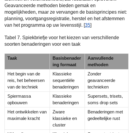
Geavanceerde methoden bieden gemak en
mogelijkheden, maar ze vervangen de basisprincipes niet:
planning, voortgangsregistratie, herstel en het afstemmen
van het programma op uw levensstijl. [
35
]
Tabel 7. Spiekbriefje voor het kiezen van verschillende
soorten benaderingen voor een taak
Taak
Basisbenader
Aanvullende
ing formaat
methoden
Het begin van de
Klassieke
Zonder
reis, het beheersen
sequentiële
geavanceerde
van de techniek
benaderingen
technieken
Spiermassa
Klassieke
Supersets, trisets,
opbouwen
benaderingen
soms drop sets
Het ontwikkelen van
Zware
Benaderingen met
maximale kracht
klassieke en
gedeeltelijke rust
cluster