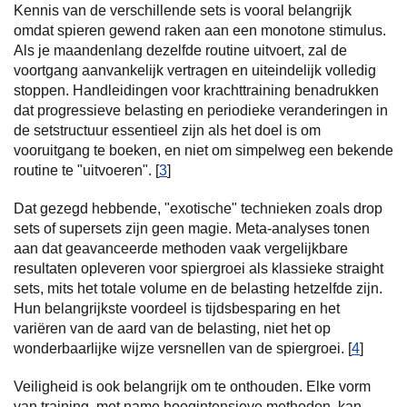
Kennis van de verschillende sets is vooral belangrijk
omdat spieren gewend raken aan een monotone stimulus.
Als je maandenlang dezelfde routine uitvoert, zal de
voortgang aanvankelijk vertragen en uiteindelijk volledig
stoppen. Handleidingen voor krachttraining benadrukken
dat progressieve belasting en periodieke veranderingen in
de setstructuur essentieel zijn als het doel is om
vooruitgang te boeken, en niet om simpelweg een bekende
routine te "uitvoeren". [
3
]
Dat gezegd hebbende, "exotische" technieken zoals drop
sets of supersets zijn geen magie. Meta-analyses tonen
aan dat geavanceerde methoden vaak vergelijkbare
resultaten opleveren voor spiergroei als klassieke straight
sets, mits het totale volume en de belasting hetzelfde zijn.
Hun belangrijkste voordeel is tijdsbesparing en het
variëren van de aard van de belasting, niet het op
wonderbaarlijke wijze versnellen van de spiergroei. [
4
]
Veiligheid is ook belangrijk om te onthouden. Elke vorm
van training, met name hoogintensieve methoden, kan