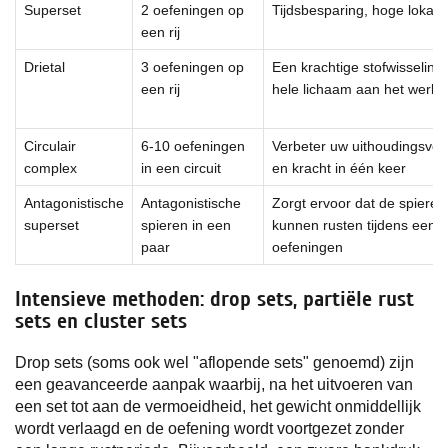
Superset
2 oefeningen op
Tijdsbesparing, hoge lokale
een rij
Drietal
3 oefeningen op
Een krachtige stofwisselings
een rij
hele lichaam aan het werk z
Circulair
6-10 oefeningen
Verbeter uw uithoudingsver
complex
in een circuit
en kracht in één keer
Antagonistische
Antagonistische
Zorgt ervoor dat de spieren 
superset
spieren in een
kunnen rusten tijdens een a
paar
oefeningen
Intensieve methoden: drop sets, partiële rust
sets en cluster sets
Drop sets (soms ook wel "aflopende sets" genoemd) zijn
een geavanceerde aanpak waarbij, na het uitvoeren van
een set tot aan de vermoeidheid, het gewicht onmiddellijk
wordt verlaagd en de oefening wordt voortgezet zonder