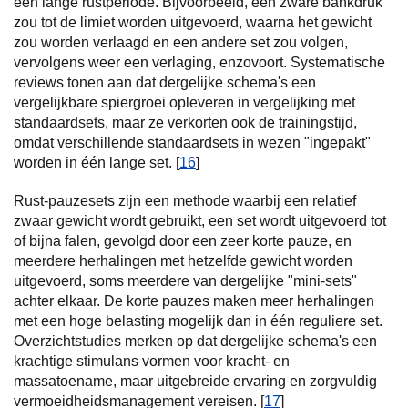
een lange rustperiode. Bijvoorbeeld, een zware bankdruk
zou tot de limiet worden uitgevoerd, waarna het gewicht
zou worden verlaagd en een andere set zou volgen,
vervolgens weer een verlaging, enzovoort. Systematische
reviews tonen aan dat dergelijke schema's een
vergelijkbare spiergroei opleveren in vergelijking met
standaardsets, maar ze verkorten ook de trainingstijd,
omdat verschillende standaardsets in wezen "ingepakt"
worden in één lange set. [
16
]
Rust-pauzesets zijn een methode waarbij een relatief
zwaar gewicht wordt gebruikt, een set wordt uitgevoerd tot
of bijna falen, gevolgd door een zeer korte pauze, en
meerdere herhalingen met hetzelfde gewicht worden
uitgevoerd, soms meerdere van dergelijke "mini-sets"
achter elkaar. De korte pauzes maken meer herhalingen
met een hoge belasting mogelijk dan in één reguliere set.
Overzichtstudies merken op dat dergelijke schema's een
krachtige stimulans vormen voor kracht- en
massatoename, maar uitgebreide ervaring en zorgvuldig
vermoeidheidsmanagement vereisen. [
17
]