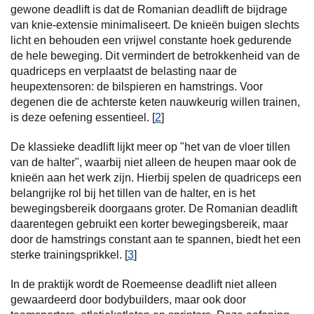
gewone deadlift is dat de Romanian deadlift de bijdrage
van knie-extensie minimaliseert. De knieën buigen slechts
licht en behouden een vrijwel constante hoek gedurende
de hele beweging. Dit vermindert de betrokkenheid van de
quadriceps en verplaatst de belasting naar de
heupextensoren: de bilspieren en hamstrings. Voor
degenen die de achterste keten nauwkeurig willen trainen,
is deze oefening essentieel. [
2
]
De klassieke deadlift lijkt meer op "het van de vloer tillen
van de halter", waarbij niet alleen de heupen maar ook de
knieën aan het werk zijn. Hierbij spelen de quadriceps een
belangrijke rol bij het tillen van de halter, en is het
bewegingsbereik doorgaans groter. De Romanian deadlift
daarentegen gebruikt een korter bewegingsbereik, maar
door de hamstrings constant aan te spannen, biedt het een
sterke trainingsprikkel. [
3
]
In de praktijk wordt de Roemeense deadlift niet alleen
gewaardeerd door bodybuilders, maar ook door