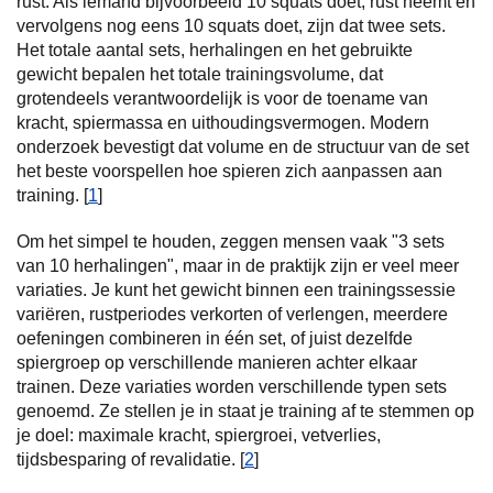
rust. Als iemand bijvoorbeeld 10 squats doet, rust neemt en
vervolgens nog eens 10 squats doet, zijn dat twee sets.
Het totale aantal sets, herhalingen en het gebruikte
gewicht bepalen het totale trainingsvolume, dat
grotendeels verantwoordelijk is voor de toename van
kracht, spiermassa en uithoudingsvermogen. Modern
onderzoek bevestigt dat volume en de structuur van de set
het beste voorspellen hoe spieren zich aanpassen aan
training. [
1
]
Om het simpel te houden, zeggen mensen vaak "3 sets
van 10 herhalingen", maar in de praktijk zijn er veel meer
variaties. Je kunt het gewicht binnen een trainingssessie
variëren, rustperiodes verkorten of verlengen, meerdere
oefeningen combineren in één set, of juist dezelfde
spiergroep op verschillende manieren achter elkaar
trainen. Deze variaties worden verschillende typen sets
genoemd. Ze stellen je in staat je training af te stemmen op
je doel: maximale kracht, spiergroei, vetverlies,
tijdsbesparing of revalidatie. [
2
]