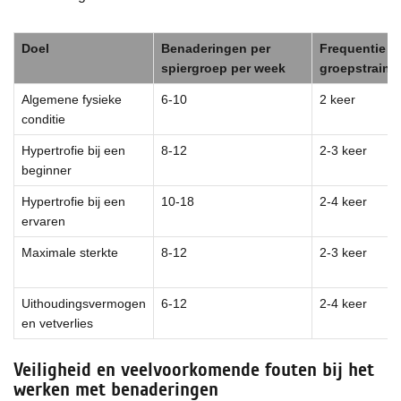
Doel
Benaderingen per
Frequentie v
spiergroep per week
groepstraini
Algemene fysieke
6-10
2 keer
conditie
Hypertrofie bij een
8-12
2-3 keer
beginner
Hypertrofie bij een
10-18
2-4 keer
ervaren
Maximale sterkte
8-12
2-3 keer
Uithoudingsvermogen
6-12
2-4 keer
en vetverlies
Veiligheid en veelvoorkomende fouten bij het
werken met benaderingen