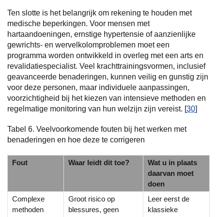
Ten slotte is het belangrijk om rekening te houden met
medische beperkingen. Voor mensen met
hartaandoeningen, ernstige hypertensie of aanzienlijke
gewrichts- en wervelkolomproblemen moet een
programma worden ontwikkeld in overleg met een arts en
revalidatiespecialist. Veel krachttrainingsvormen, inclusief
geavanceerde benaderingen, kunnen veilig en gunstig zijn
voor deze personen, maar individuele aanpassingen,
voorzichtigheid bij het kiezen van intensieve methoden en
regelmatige monitoring van hun welzijn zijn vereist. [
30
]
Tabel 6. Veelvoorkomende fouten bij het werken met
benaderingen en hoe deze te corrigeren
Fout
Waar leidt dit toe?
Wat u in plaats
daarvan moet
doen
Complexe
Groot risico op
Leer eerst de
methoden
blessures, geen
klassieke