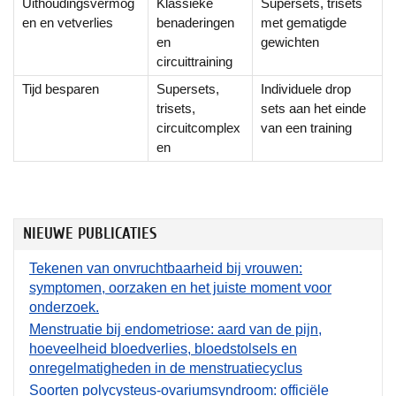
Uithoudingsvermog
Klassieke
Supersets, trisets
en en vetverlies
benaderingen
met gematigde
en
gewichten
circuittraining
Tijd besparen
Supersets,
Individuele drop
trisets,
sets aan het einde
circuitcomplex
van een training
en
NIEUWE PUBLICATIES
Tekenen van onvruchtbaarheid bij vrouwen:
symptomen, oorzaken en het juiste moment voor
onderzoek.
Menstruatie bij endometriose: aard van de pijn,
hoeveelheid bloedverlies, bloedstolsels en
onregelmatigheden in de menstruatiecyclus
Soorten polycysteus-ovariumsyndroom: officiële