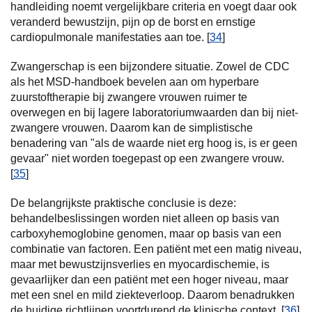
handleiding noemt vergelijkbare criteria en voegt daar ook
veranderd bewustzijn, pijn op de borst en ernstige
cardiopulmonale manifestaties aan toe. [
34
]
Zwangerschap is een bijzondere situatie. Zowel de CDC
als het MSD-handboek bevelen aan om hyperbare
zuurstoftherapie bij zwangere vrouwen ruimer te
overwegen en bij lagere laboratoriumwaarden dan bij niet-
zwangere vrouwen. Daarom kan de simplistische
benadering van "als de waarde niet erg hoog is, is er geen
gevaar" niet worden toegepast op een zwangere vrouw.
[
35
]
De belangrijkste praktische conclusie is deze:
behandelbeslissingen worden niet alleen op basis van
carboxyhemoglobine genomen, maar op basis van een
combinatie van factoren. Een patiënt met een matig niveau,
maar met bewustzijnsverlies en myocardischemie, is
gevaarlijker dan een patiënt met een hoger niveau, maar
met een snel en mild ziekteverloop. Daarom benadrukken
de huidige richtlijnen voortdurend de klinische context. [
36
]