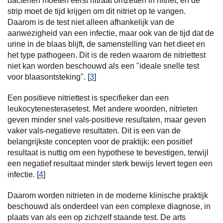
bacteriën moeten eerst nitraat omzetten in nitriet, en de
strip moet de tijd krijgen om dit nitriet op te vangen.
Daarom is de test niet alleen afhankelijk van de
aanwezigheid van een infectie, maar ook van de tijd dat de
urine in de blaas blijft, de samenstelling van het dieet en
het type pathogeen. Dit is de reden waarom de nitriettest
niet kan worden beschouwd als een "ideale snelle test
voor blaasontsteking". [
3
]
Een positieve nitriettest is specifieker dan een
leukocytenesterasetest. Met andere woorden, nitrieten
geven minder snel vals-positieve resultaten, maar geven
vaker vals-negatieve resultaten. Dit is een van de
belangrijkste concepten voor de praktijk: een positief
resultaat is nuttig om een hypothese te bevestigen, terwijl
een negatief resultaat minder sterk bewijs levert tegen een
infectie. [
4
]
Daarom worden nitrieten in de moderne klinische praktijk
beschouwd als onderdeel van een complexe diagnose, in
plaats van als een op zichzelf staande test. De arts