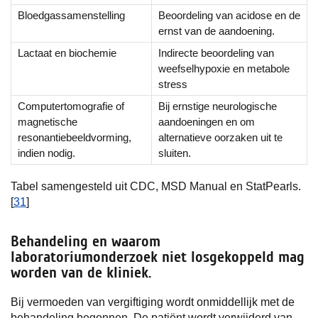
Bloedgassamenstelling
Beoordeling van acidose en de
ernst van de aandoening.
Lactaat en biochemie
Indirecte beoordeling van
weefselhypoxie en metabole
stress
Computertomografie of
Bij ernstige neurologische
magnetische
aandoeningen en om
resonantiebeeldvorming,
alternatieve oorzaken uit te
indien nodig.
sluiten.
Tabel samengesteld uit CDC, MSD Manual en StatPearls.
[
31
]
Behandeling en waarom
laboratoriumonderzoek niet losgekoppeld mag
worden van de kliniek.
Bij vermoeden van vergiftiging wordt onmiddellijk met de
behandeling begonnen. De patiënt wordt verwijderd van