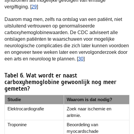
syndromen als mogelijke gevolgen van ernstige
vergiftiging. [
29
]
Daarom mag men, zelfs na ontslag van een patiënt, niet
uitsluitend vertrouwen op genormaliseerde
carboxyhemoglobinewaarden. De CDC adviseert alle
ontslagen patiënten te waarschuwen voor mogelijke
neurologische complicaties die zich later kunnen voordoen
en ongeveer twee weken later een vervolgonderzoek door
een arts en neuroloog te plannen. [
30
]
Tabel 6. Wat wordt er naast
carboxyhemoglobine gewoonlijk nog meer
gemeten?
Studie
Waarom is dat nodig?
Elektrocardiografie
Zoek naar ischemie en
aritmie.
Troponine
Beoordeling van
myocardschade