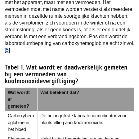
met het apparaat, maar met een vermoeden. Het
vermoeden moet met name worden versterkt als meerdere
mensen in dezelfde ruimte soortgelijke klachten hebben,
als de symptomen zich voordoen in de winter of na een
stroomstoring, als er geen koorts is, of als er een duidelijk
verband is met een verbrandingsbron. Pas dan wordt de
laboratoriumbepaling van carboxyhemoglobine echt zinvol.
[
5
]
Tabel 1. Wat wordt er daadwerkelijk gemeten
bij een vermoeden van
koolmonoxidevergiftiging?
Wat wordt
Wat betekent dat?
er
gemeten?
Carboxyhem
De belangrijkste laboratoriumindicator voor
oglobine in
blootstelling aan koolmonoxide.
het bloed
Bloedgassa
Helpt bij het beoordelen van acidose en