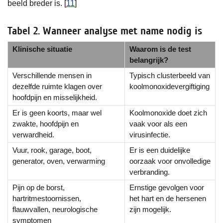
beeld breder is. [
11
]
Tabel 2. Wanneer analyse met name nodig is
Klinische situatie
Waarom is de test
belangrijk?
Verschillende mensen in
Typisch clusterbeeld van
dezelfde ruimte klagen over
koolmonoxidevergiftiging
hoofdpijn en misselijkheid.
Er is geen koorts, maar wel
Koolmonoxide doet zich
zwakte, hoofdpijn en
vaak voor als een
verwardheid.
virusinfectie.
Vuur, rook, garage, boot,
Er is een duidelijke
generator, oven, verwarming
oorzaak voor onvolledige
verbranding.
Pijn op de borst,
Ernstige gevolgen voor
hartritmestoornissen,
het hart en de hersenen
flauwvallen, neurologische
zijn mogelijk.
symptomen