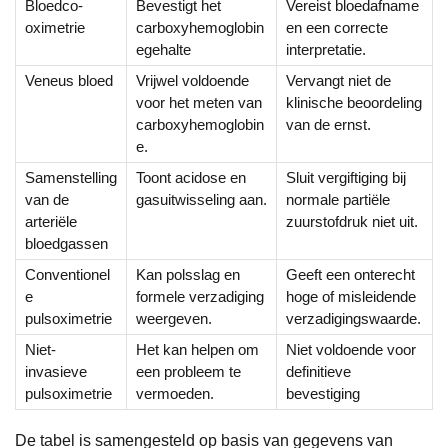
Bloedco-
Bevestigt het
Vereist bloedafname
oximetrie
carboxyhemoglobin
en een correcte
egehalte
interpretatie.
Veneus bloed
Vrijwel voldoende
Vervangt niet de
voor het meten van
klinische beoordeling
carboxyhemoglobin
van de ernst.
e.
Samenstelling
Toont acidose en
Sluit vergiftiging bij
van de
gasuitwisseling aan.
normale partiële
arteriële
zuurstofdruk niet uit.
bloedgassen
Conventionel
Kan polsslag en
Geeft een onterecht
e
formele verzadiging
hoge of misleidende
pulsoximetrie
weergeven.
verzadigingswaarde.
Niet-
Het kan helpen om
Niet voldoende voor
invasieve
een probleem te
definitieve
pulsoximetrie
vermoeden.
bevestiging
De tabel is samengesteld op basis van gegevens van