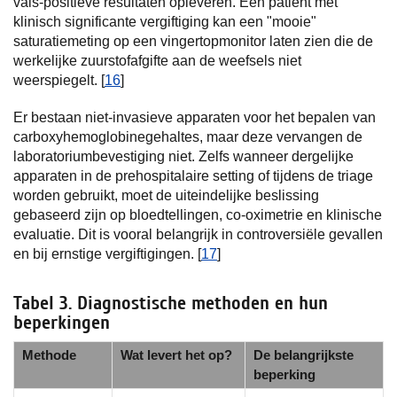
vals-positieve resultaten opleveren. Een patiënt met
klinisch significante vergiftiging kan een "mooie"
saturatiemeting op een vingertopmonitor laten zien die de
werkelijke zuurstofafgifte aan de weefsels niet
weerspiegelt. [
16
]
Er bestaan niet-invasieve apparaten voor het bepalen van
carboxyhemoglobinegehaltes, maar deze vervangen de
laboratoriumbevestiging niet. Zelfs wanneer dergelijke
apparaten in de prehospitalaire setting of tijdens de triage
worden gebruikt, moet de uiteindelijke beslissing
gebaseerd zijn op bloedtellingen, co-oximetrie en klinische
evaluatie. Dit is vooral belangrijk in controversiële gevallen
en bij ernstige vergiftigingen. [
17
]
Tabel 3. Diagnostische methoden en hun
beperkingen
Methode
Wat levert het op?
De belangrijkste
beperking