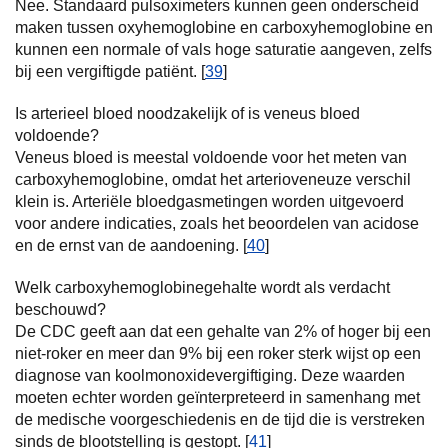
Nee. Standaard pulsoximeters kunnen geen onderscheid
maken tussen oxyhemoglobine en carboxyhemoglobine en
kunnen een normale of vals hoge saturatie aangeven, zelfs
bij een vergiftigde patiënt. [
39
]
Is arterieel bloed noodzakelijk of is veneus bloed
voldoende?
Veneus bloed is meestal voldoende voor het meten van
carboxyhemoglobine, omdat het arterioveneuze verschil
klein is. Arteriële bloedgasmetingen worden uitgevoerd
voor andere indicaties, zoals het beoordelen van acidose
en de ernst van de aandoening. [
40
]
Welk carboxyhemoglobinegehalte wordt als verdacht
beschouwd?
De CDC geeft aan dat een gehalte van 2% of hoger bij een
niet-roker en meer dan 9% bij een roker sterk wijst op een
diagnose van koolmonoxidevergiftiging. Deze waarden
moeten echter worden geïnterpreteerd in samenhang met
de medische voorgeschiedenis en de tijd die is verstreken
sinds de blootstelling is gestopt. [
41
]