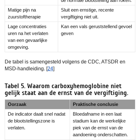
de normale blootstelling aan roken.
Matige pijn na
Sluit een ernstige, recente
zuurstoftherapie
vergiftiging niet uit.
Lage concentraties
Kan een vals geruststellend gevoel
uren na het verlaten
geven
van een gevaarlijke
omgeving.
De tabel is samengesteld volgens de CDC, ATSDR en
MSD-handleiding. [
24
]
Tabel 5. Waarom carboxyhemoglobine niet
gelijk staat aan de ernst van de vergiftiging.
Oorzaak
Praktische conclusie
De indicator daalt snel nadat
Bloedafname in een laat
de blootstellingszone is
stadium kan de werkelijke
verlaten.
piek van de ernst van de
aandoening onderschatten.