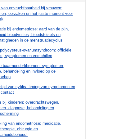
van onvruchtbaarheid bij vrouwen:
en, oorzaken en het juiste moment voor
ek.
tie bij endometriose: aard van de pijn,
eid bloedverlies, bloedstolsels en
atigheden in de menstruatiecyclus
polycysteus-ovariumsyndroom: officiële
es, symptomen en verschillen
e baarmoederfibromen: symptomen,
, behandeling en invloed op de
schap
etijd van syfilis: timing van symptomen en
 contact
 bij kinderen: overdrachtswegen,
en, diagnose, behandeling en
escherming
ling van endometriose: medicatie,
herapie, chirurgie en
aarheidsbehoud.