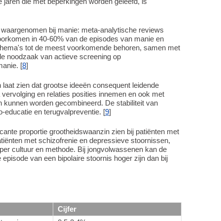
e jaren die met beperkingen worden geleefd, is
aargenomen bij manie: meta-analytische reviews
voorkomen in 40-60% van de episodes van manie en
 thema's tot de meest voorkomende behoren, samen met
 de noodzaak van actieve screening op
manie. [
8
]
laat zien dat grootse ideeën consequent leidende
vervolging en relaties posities innemen en ook met
en kunnen worden gecombineerd. De stabiliteit van
-educatie en terugvalpreventie. [
9
]
ante proportie grootheidswaanzin zien bij patiënten met
atiënten met schizofrenie en depressieve stoornissen,
per cultuur en methode. Bij jongvolwassenen kan de
 episode van een bipolaire stoornis hoger zijn dan bij
Cijfer