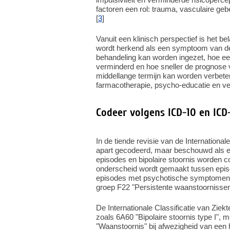
factoren een rol: trauma, vasculaire ge
[
3
]
Vanuit een klinisch perspectief is het b
wordt herkend als een symptoom van de
behandeling kan worden ingezet, hoe eer
verminderd en hoe sneller de prognose v
middellange termijn kan worden verbete
farmacotherapie, psycho-educatie en vei
Codeer volgens ICD-10 en ICD-
In de tiende revisie van de International
apart gecodeerd, maar beschouwd als 
episodes en bipolaire stoornis worden 
onderscheid wordt gemaakt tussen epi
episodes met psychotische symptomen.
groep F22 "Persistente waanstoornissen" 
De Internationale Classificatie van Ziekt
zoals 6A60 "Bipolaire stoornis type I", 
"Waanstoornis" bij afwezigheid van een