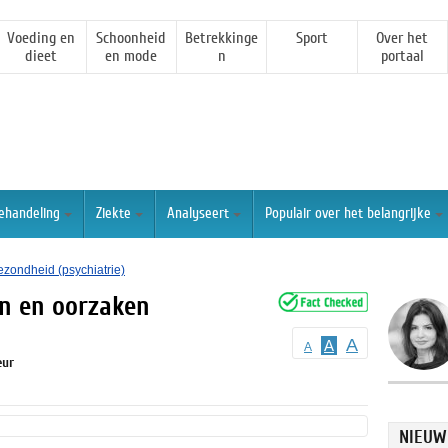
Voeding en
Schoonheid
Betrekkinge
Sport
Over het
dieet
en mode
n
portaal
ehandeling
Ziekte
Analyseert
Populair over het belangrijke
ezondheid (psychiatrie)
n en oorzaken
A
A
A
eur
NIEUW