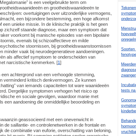
"Megalomanie" is een veelgebruikte term om
grootheidswaanideeën en grootheidswaanideeën te
Tekenen 
beschrijven: overtuigingen over uitzonderlijke vermogens,
symptom
almacht, een bijzondere bestemming, een hoge afkomst
onderzo
of een unieke missie. In de klinische praktijk is het geen
Menstrua
op zichzelf staande diagnose, maar een symptoom dat
hoeveelh
vaker voorkomt bij manische episodes van een bipolaire
onregelm
stoornis, evenals bij schizoaffectieve en milde
psychotische stoornissen, bij grootheidswaanstoornissen
Soorten 
en minder vaak bij neurodegeneratieve aandoeningen.
fenotyp
eën als affectief symptoom te onderscheiden van
et narcistische kenmerken. [
1
]
Meerder
diagnose
en een achtergrond van een verhoogde stemming,
zwanger
n verminderd kritisch denkvermogen. Ze kunnen
Incubati
chatting" van iemands capaciteiten tot ware waanideeën
tests na
erd. Dergelijke symptomen verhogen het risico op
juridische en sociale gevolgen, waardoor manie met
Gonorroe
 een aandoening die onmiddellijke beoordeling en
symptom
kinderb
dswaanzin geassocieerd met een onevenwicht in
Behande
 de saillantie- en controlenetwerken in de frontale en
hormoont
lijk de combinatie van euforie, overschatting van beloning,
vruchtb
ptie bij manie. Bij sommige patiënten spelen organische