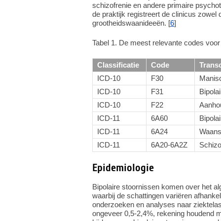
schizofrenie en andere primaire psychot
de praktijk registreert de clinicus zowe
grootheidswaanideeën. [
6
]
Tabel 1. De meest relevante codes voor k
Classificatie
Code
Transc
ICD-10
F30
Manis
ICD-10
F31
Bipola
ICD-10
F22
Aanho
ICD-11
6A60
Bipolai
ICD-11
6A24
Waans
ICD-11
6A20-6A2Z
Schizo
Epidemiologie
Bipolaire stoornissen komen over het a
waarbij de schattingen variëren afhanke
onderzoeken en analyses naar ziektelast
ongeveer 0,5-2,4%, rekening houdend met