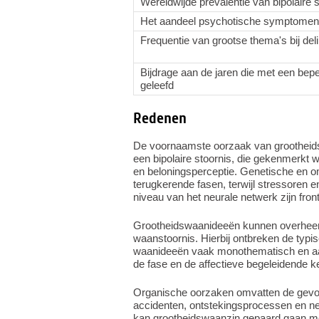
Wereldwijde prevalentie van bipolaire s
Het aandeel psychotische symptomen 
Frequentie van grootse thema's bij del
Bijdrage aan de jaren die met een bep
geleefd
Redenen
De voornaamste oorzaak van grootheidsw
een bipolaire stoornis, die gekenmerkt wo
en beloningsperceptie. Genetische en o
terugkerende fasen, terwijl stressoren e
niveau van het neurale netwerk zijn front
Grootheidswaanideeën kunnen overheers
waanstoornis. Hierbij ontbreken de typis
waanideeën vaak monothematisch en aan
de fase en de affectieve begeleidende 
Organische oorzaken omvatten de gevol
accidenten, ontstekingsprocessen en neu
kan grootheidswaanzin gepaard gaan met