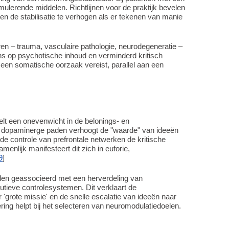
imulerende middelen. Richtlijnen voor de praktijk bevelen
n de stabilisatie te verhogen als er tekenen van manie
ren – trauma, vasculaire pathologie, neurodegeneratie –
ns op psychotische inhoud en verminderd kritisch
en somatische oorzaak vereist, parallel aan een
lt een onevenwicht in de belonings- en
n dopaminerge paden verhoogt de "waarde" van ideeën
e controle van prefrontale netwerken de kritische
enlijk manifesteert dit zich in euforie,
9
]
rden geassocieerd met een herverdeling van
ecutieve controlesystemen. Dit verklaart de
'grote missie' en de snelle escalatie van ideeën naar
ng helpt bij het selecteren van neuromodulatiedoelen.