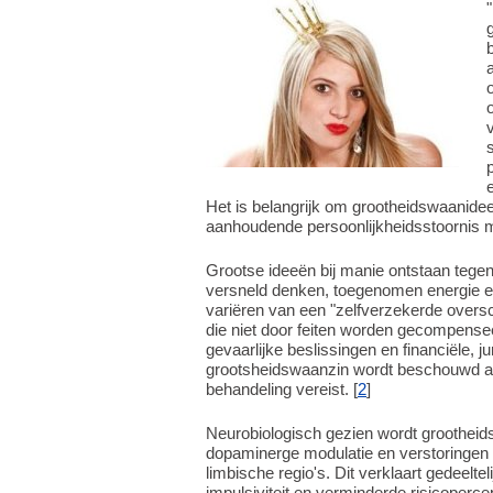
Het is belangrijk om grootheidswaanide
aanhoudende persoonlijkheidsstoornis m
Grootse ideeën bij manie ontstaan teg
versneld denken, toegenomen energie e
variëren van een "zelfverzekerde overs
die niet door feiten worden gecompense
gevaarlijke beslissingen en financiële, 
grootsheidswaanzin wordt beschouwd als
behandeling vereist. [
2
]
Neurobiologisch gezien wordt groothei
dopaminerge modulatie en verstoringen in
limbische regio's. Dit verklaart gedeelte
impulsiviteit en verminderde risicoperce