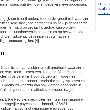
beurtenissen, ontstekings- en degeneratieve processen.
Klinisch
ovarium
monitori
elangrijk om te onthouden: hoe eerder grootheidswaanzin
 manische fase, hoe eerder een op bewijs gebaseerde
der het risico op gevaarlijk gedrag kan worden
oor het functioneren in het gezin en op het werk op de
rd. De huidige aanbevelingen systematiseren
ligheidsmaatregelen. [
4
]
11
e Classificatie van Ziekten wordt grootheidswaanzin niet
een symptoom binnen een diagnose. Voor manische
codes in de bereiken F30-F31 gebruikt, waarmee
sodes van manie zonder psychotische symptomen en
 Grootheidswaanzin kan ook worden gecodeerd in
als er geen actuele affectieve episode is. [
5
]
en, Elfde Revisie, specificeert een primaire diagnose,
met mogelijke psychotische inhoud, of 6A24
 huidige manische of depressieve episode. Voor