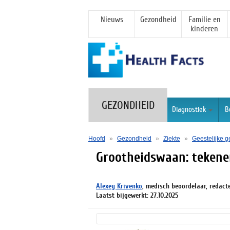
Nieuws
Gezondheid
Familie en
kinderen
GEZONDHEID
Diagnostiek
B
Hoofd
»
Gezondheid
»
Ziekte
»
Geestelijke g
Grootheidswaan: tekene
Alexey Krivenko
, medisch beoordelaar, redact
Laatst bijgewerkt: 27.10.2025