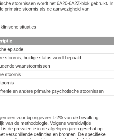
ische stoornissen wordt het 6A20-6A2Z-blok gebruikt. In
l de primaire stoornis als de aanwezigheid van
linische situaties
riptie
che episode
ire stoornis, huidige status wordt bepaald
udende waanstoornissen
re stoornis I
toornis
frenie en andere primaire psychotische stoornissen
lgemeen voor bij ongeveer 1-2% van de bevolking,
lijk van de methodologie. Volgens wereldwijde
 is de prevalentie in de afgelopen jaren geschat op
 verschillende definities en bronnen. De specifieke