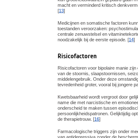
macht en verminderd kritisch denkverm
[
13
]
Medicijnen en somatische factoren kun
toestanden veroorzaken: psychostimulant
centrale zenuwstelsel en vitaminetekort
noodzakelijk bij de eerste episode. [
14
]
Risicofactoren
Risicofactoren voor bipolaire manie zij
van de stoornis, slaapstoornissen, sei
middelengebruik. Onder deze omstandig
tevredenheid groter, vooral bij jongere pa
Kwetsbaarheid wordt vergroot door gelij
name die met narcistische en emotioneel
onderscheid te maken tussen episodisc
persoonlijkheidspatronen. Gelijktijdig o
de therapietrouw. [
16
]
Farmacologische triggers zijn onder me
van antidepressiva zonder de beschermi