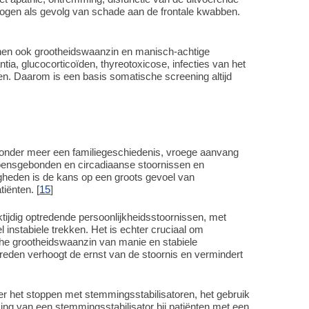
ogen als gevolg van schade aan de frontale kwabben.
nen ook grootheidswaanzin en manisch-achtige
ia, glucocorticoïden, thyreotoxicose, infecties van het
en. Daarom is een basis somatische screening altijd
n onder meer een familiegeschiedenis, vroege aanvang
zoensgebonden en circadiaanse stoornissen en
heden is de kans op een groots gevoel van
tiënten. [
15
]
ktijdig optredende persoonlijkheidsstoornissen, met
 instabiele trekken. Het is echter cruciaal om
he grootheidswaanzin van manie en stabiele
ptreden verhoogt de ernst van de stoornis en vermindert
er het stoppen met stemmingsstabilisatoren, het gebruik
ng van een stemmingsstabilisator bij patiënten met een