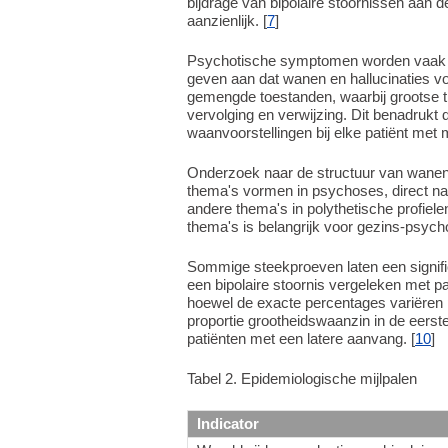
bijdrage van bipolaire stoornissen aan d
aanzienlijk. [
7
]
Psychotische symptomen worden vaak w
geven aan dat wanen en hallucinaties 
gemengde toestanden, waarbij grootse
vervolging en verwijzing. Dit benadrukt
waanvoorstellingen bij elke patiënt met 
Onderzoek naar de structuur van wanen 
thema's vormen in psychoses, direct na 
andere thema's in polythetische profiel
thema's is belangrijk voor gezins-psycho
Sommige steekproeven laten een signific
een bipolaire stoornis vergeleken met p
hoewel de exacte percentages variëren 
proportie grootheidswaanzin in de eerste
patiënten met een latere aanvang. [
10
]
Tabel 2. Epidemiologische mijlpalen
Indicator