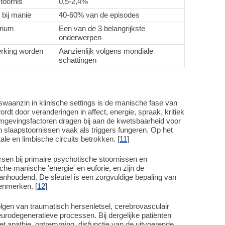
toornis
0,5-2,4%
bij manie
40-60% van de episodes
irium
Een van de 3 belangrijkste
onderwerpen
erking worden
Aanzienlijk volgens mondiale
schattingen
aanzin in klinische settings is de manische fase van
rdt door veranderingen in affect, energie, spraak, kritiek
mgevingsfactoren dragen bij aan de kwetsbaarheid voor
n slaapstoornissen vaak als triggers fungeren. Op het
ale en limbische circuits betrokken. [
11
]
en bij primaire psychotische stoornissen en
che manische 'energie' en euforie, en zijn de
houdend. De sleutel is een zorgvuldige bepaling van
kenmerken. [
12
]
gen van traumatisch hersenletsel, cerebrovasculair
rodegeneratieve processen. Bij dergelijke patiënten
 apathie, ontremming, disfunctie van de uitvoerende