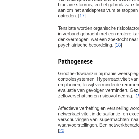
bipolaire stoornis, en het gebruik van st
aan om het antidepressivum te stoppen e
optreden. [
17
]
Tenslotte worden organische risicofacto
in verband gebracht met een grotere ka
denkvermogen, wat een zoektocht naar e
psychiatrische beoordeling. [
18
]
Pathogenese
Grootheidswaanzin bij manie weerspiege
controlesystemen. Hyperreactiviteit va
en plannen, terwijl verminderde remmend
evaluatie van gevolgen vermindert. Gezam
zelfoverschatting en risicovol gedrag. [
1
Affectieve verheffing en versnelling wo
netwerkactiviteit in de saillantie- en ex
verschuivingen van 'supermachten' naar 
waanvoorstellingen. Een netwerkbenaderi
[
20
]