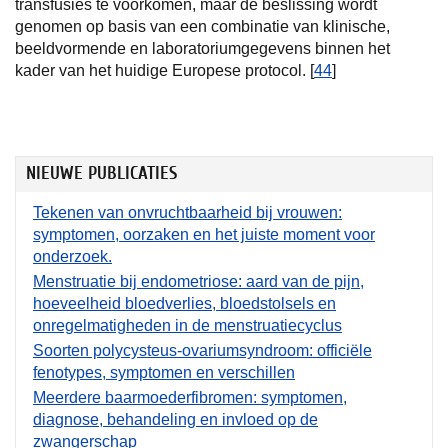
transfusies te voorkomen, maar de beslissing wordt
genomen op basis van een combinatie van klinische,
beeldvormende en laboratoriumgegevens binnen het
kader van het huidige Europese protocol. [
44
]
NIEUWE PUBLICATIES
Tekenen van onvruchtbaarheid bij vrouwen:
symptomen, oorzaken en het juiste moment voor
onderzoek.
Menstruatie bij endometriose: aard van de pijn,
hoeveelheid bloedverlies, bloedstolsels en
onregelmatigheden in de menstruatiecyclus
Soorten polycysteus-ovariumsyndroom: officiële
fenotypes, symptomen en verschillen
Meerdere baarmoederfibromen: symptomen,
diagnose, behandeling en invloed op de
zwangerschap