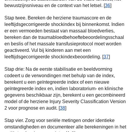
bewustzijnsniveau en de context van het letsel. [
36
]
Stap twee. Bereken de herziene traumascore en de
leeftijdsgecorrigeerde shockindex bij binnenkomst. Indien
er een vermoeden bestaat van massaal bloedverlies,
bereken dan de traumabloedbehoeftebeoordelingsschaal
en beslis of het massale transfusieprotocol moet worden
geactiveerd. Vul bij kinderen aan met een
leeftijdsgecorrigeerde shockindexbeoordeling. [
37
]
Stap drie: Na de eerste stabilisatie en beeldvorming
codeert u de verwondingen met behulp van de index,
berekent u een geïntegreerde index of een nieuwe
geïntegreerde index en, indien laboratorium- en klinische
gegevens beschikbaar zijn, berekent u een gecombineerd
model of de herziene Injury Severity Classification Version
2 voor prognose en audit. [
38
]
Stap vier. Zorg voor seriële metingen onder identieke
omstandigheden en documenteer alle berekeningen in het