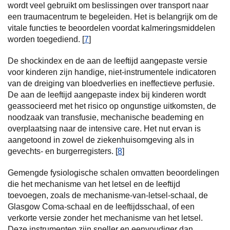
wordt veel gebruikt om beslissingen over transport naar
een traumacentrum te begeleiden. Het is belangrijk om de
vitale functies te beoordelen voordat kalmeringsmiddelen
worden toegediend. [
7
]
De shockindex en de aan de leeftijd aangepaste versie
voor kinderen zijn handige, niet-instrumentele indicatoren
van de dreiging van bloedverlies en ineffectieve perfusie.
De aan de leeftijd aangepaste index bij kinderen wordt
geassocieerd met het risico op ongunstige uitkomsten, de
noodzaak van transfusie, mechanische beademing en
overplaatsing naar de intensive care. Het nut ervan is
aangetoond in zowel de ziekenhuisomgeving als in
gevechts- en burgerregisters. [
8
]
Gemengde fysiologische schalen omvatten beoordelingen
die het mechanisme van het letsel en de leeftijd
toevoegen, zoals de mechanisme-van-letsel-schaal, de
Glasgow Coma-schaal en de leeftijdsschaal, of een
verkorte versie zonder het mechanisme van het letsel.
Deze instrumenten zijn sneller en eenvoudiger dan