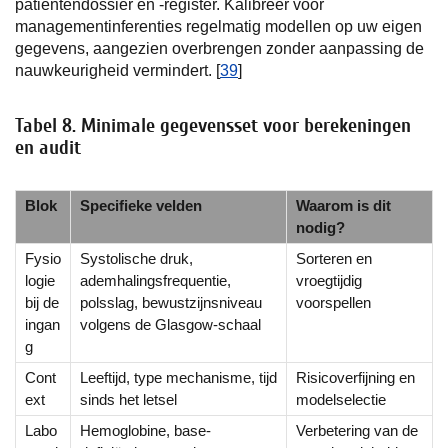
patiëntendossier en -register. Kalibreer voor
managementinferenties regelmatig modellen op uw eigen
gegevens, aangezien overbrengen zonder aanpassing de
nauwkeurigheid vermindert. [
39
]
Tabel 8. Minimale gegevensset voor berekeningen
en audit
Blok
Specifieke velden
Waarom is dit
nodig?
Fysio
Systolische druk,
Sorteren en
logie
ademhalingsfrequentie,
vroegtijdig
bij de
polsslag, bewustzijnsniveau
voorspellen
ingan
volgens de Glasgow-schaal
g
Cont
Leeftijd, type mechanisme, tijd
Risicoverfijning en
ext
sinds het letsel
modelselectie
Labo
Hemoglobine, base-
Verbetering van de