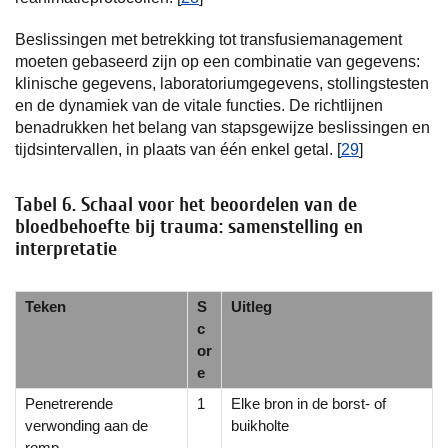
Beslissingen met betrekking tot transfusiemanagement
moeten gebaseerd zijn op een combinatie van gegevens:
klinische gegevens, laboratoriumgegevens, stollingstesten
en de dynamiek van de vitale functies. De richtlijnen
benadrukken het belang van stapsgewijze beslissingen en
tijdsintervallen, in plaats van één enkel getal. [
29
]
Tabel 6. Schaal voor het beoordelen van de
bloedbehoefte bij trauma: samenstelling en
interpretatie
Teken
S
Uitleg
c
or
e
Penetrerende
1
Elke bron in de borst- of
verwonding aan de
buikholte
romp