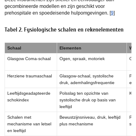
gecombineerde modellen en zijn geschikt voor
prehospitale en spoedeisende hulpomgevingen. [
9
]
Tabel 2. Fysiologische schalen en rekenelementen
Schaal
Elementen
Wa
Glasgow Coma-schaal
Ogen, spraak, motoriek
Ove
Herziene traumaschaal
Glasgow-schaal, systolische
Pre
druk, ademhalingsfrequentie
en 
Leeftijdsgeadapteerde
Polsslag ten opzichte van
Kin
schokindex
systolische druk op basis van
leeftijd
Schalen met
Bewustzijnsniveau, druk, leeftijd
Pre
mechanisme van letsel
plus mechanisme
sta
en leeftijd