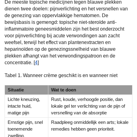
De meeste topische medicijnen tegen blauwe plekken
dienen twee doelen: pijnverlichting en het versnellen van
de genezing van oppervlakkige hematomen. De
bewijsbasis is gemengd: topische niet-steroïde anti-
inflammatoire geneesmiddelen zijn het best onderzocht
voor pijnverlichting bij acute verwondingen aan zacht
weefsel, terwijl het effect van plantenextracten en
heparinoïden op de genezingssnelheid van blauwe
plekken afhangt van het verwondingspatroon en de
concentratie. [
4
]
Tabel 1. Wanneer crème geschikt is en wanneer niet
Situatie
Wat te doen
Lichte kneuzing,
Rust, koude, verhoogde positie, dan
intacte huid,
lokale gel ter verlichting van de pijn of
matige pijn
versnelling van de absorptie
Ernstige pijn, snel
Raadpleeg onmiddellijk een arts; lokale
toenemende
remedies hebben geen prioriteit.
zwelling,