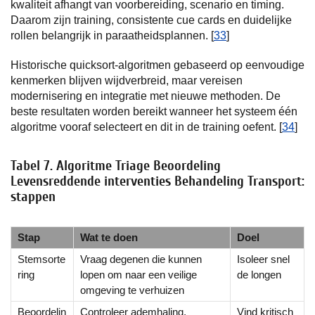
kwaliteit afhangt van voorbereiding, scenario en timing.
Daarom zijn training, consistente cue cards en duidelijke
rollen belangrijk in paraatheidsplannen. [
33
]
Historische quicksort-algoritmen gebaseerd op eenvoudige
kenmerken blijven wijdverbreid, maar vereisen
modernisering en integratie met nieuwe methoden. De
beste resultaten worden bereikt wanneer het systeem één
algoritme vooraf selecteert en dit in de training oefent. [
34
]
Tabel 7. Algoritme Triage Beoordeling
Levensreddende interventies Behandeling Transport:
stappen
Stap
Wat te doen
Doel
Stemsorte
Vraag degenen die kunnen
Isoleer snel
ring
lopen om naar een veilige
de longen
omgeving te verhuizen
Beoordelin
Controleer ademhaling,
Vind kritisch