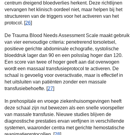
centrum dreigend bloedverlies herkent. Deze richtlijnen
vervangen het klinisch oordeel niet, maar helpen bij het
structureren van de triggers voor het activeren van het
protocol. [
26
]
De Trauma Blood Needs Assessment Scale maakt gebruik
van vier eenvoudige criteria: penetrerend torsoletsel,
positieve gerichte abdominale echografie, systolische
bloeddruk lager dan 90 en een polsslag hoger dan 120.
Een score van twee of hoger geeft aan dat overwogen
wordt een massaal transfusieprotocol te activeren. De
schaal is gevoelig voor overactivatie, maar is effectief in
het uitsluiten van patiënten zonder een massale
transfusiebehoefte. [
27
]
In prehospitale en vroege ziekenhuisomgevingen heeft
deze schaal zijn nut bewezen als een snelle voorspeller
van massale transfusie. Nieuwe studies blijven de
diagnostische prestaties ervan verfijnen in verschillende
systemen, waaronder centra met gerichte hemostatische
reanimatieprotocollen. [
28
]