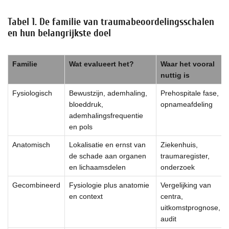
Tabel 1. De familie van traumabeoordelingsschalen
en hun belangrijkste doel
Familie
Wat evalueert het?
Waar het vooral
nuttig is
Fysiologisch
Bewustzijn, ademhaling,
Prehospitale fase,
bloeddruk,
opnameafdeling
ademhalingsfrequentie
en pols
Anatomisch
Lokalisatie en ernst van
Ziekenhuis,
de schade aan organen
traumaregister,
en lichaamsdelen
onderzoek
Gecombineerd
Fysiologie plus anatomie
Vergelijking van
en context
centra,
uitkomstprognose,
audit