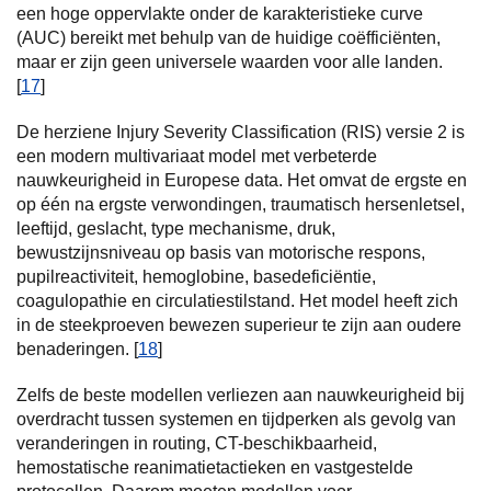
een hoge oppervlakte onder de karakteristieke curve
(AUC) bereikt met behulp van de huidige coëfficiënten,
maar er zijn geen universele waarden voor alle landen.
[
17
]
De herziene Injury Severity Classification (RIS) versie 2 is
een modern multivariaat model met verbeterde
nauwkeurigheid in Europese data. Het omvat de ergste en
op één na ergste verwondingen, traumatisch hersenletsel,
leeftijd, geslacht, type mechanisme, druk,
bewustzijnsniveau op basis van motorische respons,
pupilreactiviteit, hemoglobine, basedeficiëntie,
coagulopathie en circulatiestilstand. Het model heeft zich
in de steekproeven bewezen superieur te zijn aan oudere
benaderingen. [
18
]
Zelfs de beste modellen verliezen aan nauwkeurigheid bij
overdracht tussen systemen en tijdperken als gevolg van
veranderingen in routing, CT-beschikbaarheid,
hemostatische reanimatietactieken en vastgestelde