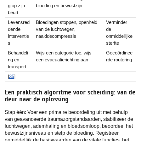
g op zijn
bloeding en bewustzijn
beurt
Levensred
Bloedingen stoppen, openheid
Verminder
dende
van de luchtwegen,
de
interventie
naalddecompressie
onmiddellijke
s
sterfte
Behandeli
Wijs een categorie toe, wijs
Gecoördinee
ng en
een evacuatierichting aan
rde routering
transport
[
35
]
Een praktisch algoritme voor scheiding: van de
deur naar de oplossing
Stap één: Voer een primaire beoordeling uit met behulp
van geavanceerde traumazorgstandaarden, stabiliseer de
luchtwegen, ademhaling en bloedsomloop, beoordeel het
bewustzijnsniveau en stelp de bloeding. Registreer
onmiddellijk de basiswaarden van de vitale functies, het