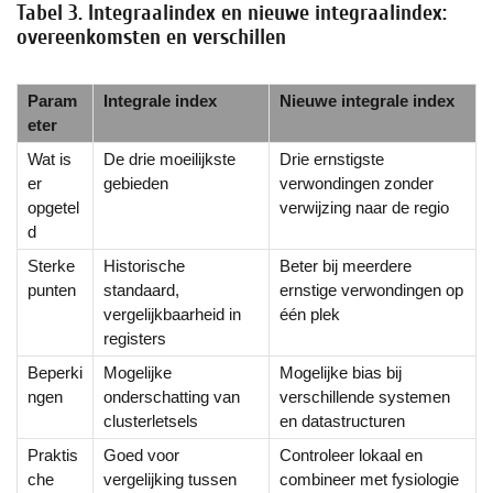
Tabel 3. Integraalindex en nieuwe integraalindex:
overeenkomsten en verschillen
Param
Integrale index
Nieuwe integrale index
eter
Wat is
De drie moeilijkste
Drie ernstigste
er
gebieden
verwondingen zonder
opgetel
verwijzing naar de regio
d
Sterke
Historische
Beter bij meerdere
punten
standaard,
ernstige verwondingen op
vergelijkbaarheid in
één plek
registers
Beperki
Mogelijke
Mogelijke bias bij
ngen
onderschatting van
verschillende systemen
clusterletsels
en datastructuren
Praktis
Goed voor
Controleer lokaal en
che
vergelijking tussen
combineer met fysiologie