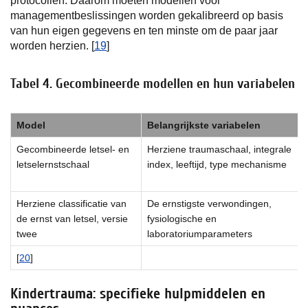
protocollen. Daarom moeten modellen voor
managementbeslissingen worden gekalibreerd op basis
van hun eigen gegevens en ten minste om de paar jaar
worden herzien. [
19
]
Tabel 4. Gecombineerde modellen en hun variabelen
Model
Belangrijkste variabelen
Gecombineerde letsel- en
Herziene traumaschaal, integrale
letselernstschaal
index, leeftijd, type mechanisme
Herziene classificatie van
De ernstigste verwondingen,
de ernst van letsel, versie
fysiologische en
twee
laboratoriumparameters
[
20
]
Kindertrauma: specifieke hulpmiddelen en