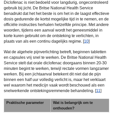
Diclofenac is niet bedoeld voor langdurig, ongecontroleerd
gebruik bij jicht. De Britse National Health Service
benadrukt dat het het beste is om het in de laagst effectieve
dosis gedurende de kortst mogelijke tijd in te nemen, en de
officiële instructies herhalen hetzelfde principe. Met andere
woorden, tijdens een aanval wordt het geneesmiddel in
korte kuren gebruikt om de ontsteking te verlichten, in
plaats van als een continu dagelijks regime. [
10
]
Wat de algehele pijnverlichting betreft, beginnen tabletten
en capsules vrij snel te werken. De Britse National Health
Service stelt dat orale diclofenac doorgaans binnen 20-30
minuten begint te werken, terwijl rectale vormen langzamer
werken. Bij een jichtaanval betekent dit niet dat de pijn
binnen een half uur volledig verlicht is, maar het verklaart
wel waarom het medicijn vaak wordt beschouwd als een
snelwerkende ontstekingsremmende behandeling. [
11
]
Praktische parameter
Wat is belangrijk om te
onthouden?