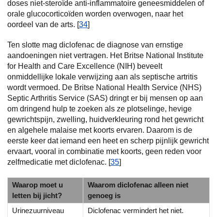
doses niet-steroïde anti-inflammatoire geneesmiddelen of
orale glucocorticoïden worden overwogen, naar het
oordeel van de arts. [
34
]
Ten slotte mag diclofenac de diagnose van ernstige
aandoeningen niet vertragen. Het Britse National Institute
for Health and Care Excellence (NIH) beveelt
onmiddellijke lokale verwijzing aan als septische artritis
wordt vermoed. De Britse National Health Service (NHS)
Septic Arthritis Service (SAS) dringt er bij mensen op aan
om dringend hulp te zoeken als ze plotselinge, hevige
gewrichtspijn, zwelling, huidverkleuring rond het gewricht
en algehele malaise met koorts ervaren. Daarom is de
eerste keer dat iemand een heet en scherp pijnlijk gewricht
ervaart, vooral in combinatie met koorts, geen reden voor
zelfmedicatie met diclofenac. [
35
]
Waarop moet u
Waarom diclofenac alleen niet
letten bij jicht?
genoeg is
Urinezuurniveau
Diclofenac vermindert het niet.