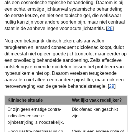
als een cosmetische topische behandeling. Daarom is bij
een echte, ernstige jichtaanval systemische behandeling
de eerste keuze, en niet een topische gel, die weliswaar
nuttig kan zijn voor andere soorten pijn, maar niet centraal
staat in de aanbevelingen voor acute jichtartritis. [
28
]
Nog een belangrijk klinisch teken: als aanvallen
terugkeren en iemand consequent diclofenac koopt, duidt
dit meestal niet op een goede jichtcontrole, maar eerder op
een onvolledig behandelde aandoening. Zelfs effectieve
ontstekingsremmende middelen lossen het probleem van
hyperurikemie niet op. Daarom vereisen terugkerende
aanvallen niet alleen een andere pijnstiller, maar ook een
heroverweging van de gehele behandelstrategie. [
29
]
Klinische situatie
Wat lijkt vaak redelijker?
Er zijn geen ernstige contra-
Diclofenac kan geschikt
indicaties en snelle
zijn
pijnbestrijding is noodzakelijk.
Hoog gastro-intestinaal risico
Vaak is een andere optie of