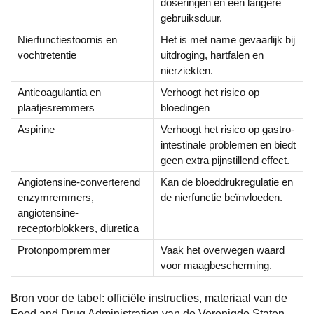
doseringen en een langere
gebruiksduur.
Nierfunctiestoornis en
Het is met name gevaarlijk bij
vochtretentie
uitdroging, hartfalen en
nierziekten.
Anticoagulantia en
Verhoogt het risico op
plaatjesremmers
bloedingen
Aspirine
Verhoogt het risico op gastro-
intestinale problemen en biedt
geen extra pijnstillend effect.
Angiotensine-converterend
Kan de bloeddrukregulatie en
enzymremmers,
de nierfunctie beïnvloeden.
angiotensine-
receptorblokkers, diuretica
Protonpompremmer
Vaak het overwegen waard
voor maagbescherming.
Bron voor de tabel: officiële instructies, materiaal van de
Food and Drug Administration van de Verenigde Staten