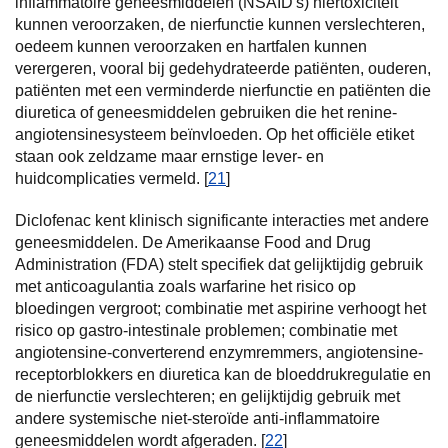
inflammatoire geneesmiddelen (NSAID's) niertoxiciteit
kunnen veroorzaken, de nierfunctie kunnen verslechteren,
oedeem kunnen veroorzaken en hartfalen kunnen
verergeren, vooral bij gedehydrateerde patiënten, ouderen,
patiënten met een verminderde nierfunctie en patiënten die
diuretica of geneesmiddelen gebruiken die het renine-
angiotensinesysteem beïnvloeden. Op het officiële etiket
staan ook zeldzame maar ernstige lever- en
huidcomplicaties vermeld. [
21
]
Diclofenac kent klinisch significante interacties met andere
geneesmiddelen. De Amerikaanse Food and Drug
Administration (FDA) stelt specifiek dat gelijktijdig gebruik
met anticoagulantia zoals warfarine het risico op
bloedingen vergroot; combinatie met aspirine verhoogt het
risico op gastro-intestinale problemen; combinatie met
angiotensine-converterend enzymremmers, angiotensine-
receptorblokkers en diuretica kan de bloeddrukregulatie en
de nierfunctie verslechteren; en gelijktijdig gebruik met
andere systemische niet-steroïde anti-inflammatoire
geneesmiddelen wordt afgeraden. [
22
]