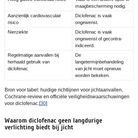
maagbescherming nodig.
Aanzienlijk cardiovasculair
Diclofenac is vaak
risico
ongewenst.
Nierziekte
Diclofenac is vaak
ongewenst of gecontra-
indiceerd.
Regelmatige aanvallen bij
De
herhaald gebruik van
langetermijnbehandeling
diclofenac
van jicht moet opnieuw
worden bekeken.
Bron voor tabel: huidige richtlijnen voor jichtaanvallen,
Cochrane-review en officiële veiligheidswaarschuwingen
voor diclofenac.[
30
]
Waarom diclofenac geen langdurige
verlichting biedt bij jicht