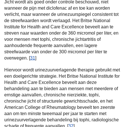
Jicht wordt als goed onder controle beschouwd, niet
wanneer de pijn met diclofenac af en toe kan worden
verlicht, maar wanneer de urinezuurspiegel consistent tot
de streefwaarden wordt verlaagd. Het Britse National
Institute for Health and Care Excellence beveelt aan te
streven naar waarden onder de 360 micromol per liter, en
voor mensen met tophi, chronische jichtartritis of
aanhoudende frequente aanvallen, een lagere
streefwaarde van onder de 300 micromol per liter te
overwegen. [
31
]
Hiervoor wordt urinezuurverlagende therapie gebruikt met
een doelgerichte strategie. Het Britse National Institute for
Health and Care Excellence beveelt aan deze
behandeling aan te bieden aan mensen met meerdere of
ernstige aanvallen, chronische nierziekte, tophi,
chronische jicht of structurele gewrichtsschade, en het
American College of Rheumatology beveelt ten zeerste
aan om ten minste tweemaal per jaar te starten met
urinezuurverlagende behandeling bij tophi, radiologische
schade of frequente aanvallen. [
32
]