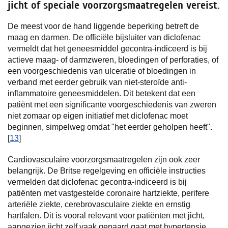
jicht of speciale voorzorgsmaatregelen vereist.
De meest voor de hand liggende beperking betreft de
maag en darmen. De officiële bijsluiter van diclofenac
vermeldt dat het geneesmiddel gecontra-indiceerd is bij
actieve maag- of darmzweren, bloedingen of perforaties, of
een voorgeschiedenis van ulceratie of bloedingen in
verband met eerder gebruik van niet-steroïde anti-
inflammatoire geneesmiddelen. Dit betekent dat een
patiënt met een significante voorgeschiedenis van zweren
niet zomaar op eigen initiatief met diclofenac moet
beginnen, simpelweg omdat "het eerder geholpen heeft".
[
13
]
Cardiovasculaire voorzorgsmaatregelen zijn ook zeer
belangrijk. De Britse regelgeving en officiële instructies
vermelden dat diclofenac gecontra-indiceerd is bij
patiënten met vastgestelde coronaire hartziekte, perifere
arteriële ziekte, cerebrovasculaire ziekte en ernstig
hartfalen. Dit is vooral relevant voor patiënten met jicht,
aangezien jicht zelf vaak gepaard gaat met hypertensie,