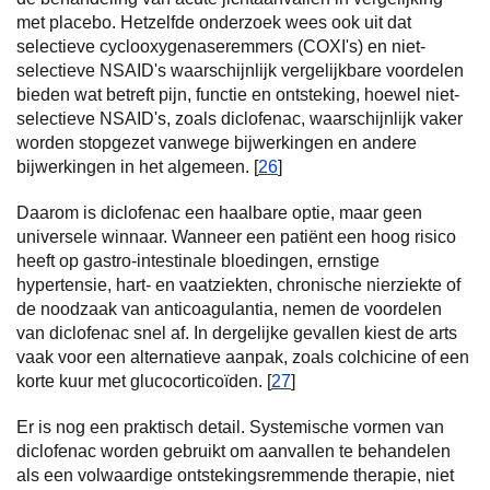
met placebo. Hetzelfde onderzoek wees ook uit dat
selectieve cyclooxygenaseremmers (COXI's) en niet-
selectieve NSAID's waarschijnlijk vergelijkbare voordelen
bieden wat betreft pijn, functie en ontsteking, hoewel niet-
selectieve NSAID's, zoals diclofenac, waarschijnlijk vaker
worden stopgezet vanwege bijwerkingen en andere
bijwerkingen in het algemeen. [
26
]
Daarom is diclofenac een haalbare optie, maar geen
universele winnaar. Wanneer een patiënt een hoog risico
heeft op gastro-intestinale bloedingen, ernstige
hypertensie, hart- en vaatziekten, chronische nierziekte of
de noodzaak van anticoagulantia, nemen de voordelen
van diclofenac snel af. In dergelijke gevallen kiest de arts
vaak voor een alternatieve aanpak, zoals colchicine of een
korte kuur met glucocorticoïden. [
27
]
Er is nog een praktisch detail. Systemische vormen van
diclofenac worden gebruikt om aanvallen te behandelen
als een volwaardige ontstekingsremmende therapie, niet