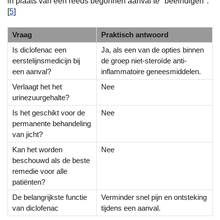
in plaats van een reeds begonnen aanval te "beëindigen".
[
5
]
Vraag
Praktisch antwoord
Is diclofenac een
Ja, als een van de opties binnen
eerstelijnsmedicijn bij
de groep niet-steroïde anti-
een aanval?
inflammatoire geneesmiddelen.
Verlaagt het het
Nee
urinezuurgehalte?
Is het geschikt voor de
Nee
permanente behandeling
van jicht?
Kan het worden
Nee
beschouwd als de beste
remedie voor alle
patiënten?
De belangrijkste functie
Verminder snel pijn en ontsteking
van diclofenac
tijdens een aanval.