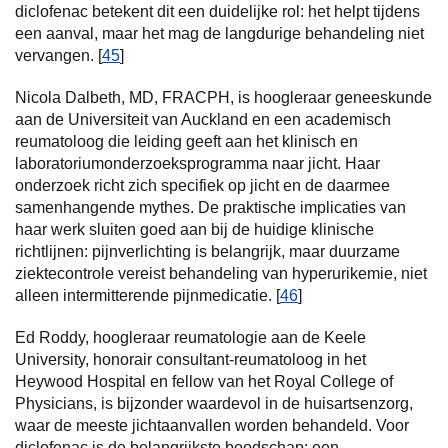
diclofenac betekent dit een duidelijke rol: het helpt tijdens
een aanval, maar het mag de langdurige behandeling niet
vervangen. [
45
]
Nicola Dalbeth, MD, FRACPH, is hoogleraar geneeskunde
aan de Universiteit van Auckland en een academisch
reumatoloog die leiding geeft aan het klinisch en
laboratoriumonderzoeksprogramma naar jicht. Haar
onderzoek richt zich specifiek op jicht en de daarmee
samenhangende mythes. De praktische implicaties van
haar werk sluiten goed aan bij de huidige klinische
richtlijnen: pijnverlichting is belangrijk, maar duurzame
ziektecontrole vereist behandeling van hyperurikemie, niet
alleen intermitterende pijnmedicatie. [
46
]
Ed Roddy, hoogleraar reumatologie aan de Keele
University, honorair consultant-reumatoloog in het
Heywood Hospital en fellow van het Royal College of
Physicians, is bijzonder waardevol in de huisartsenzorg,
waar de meeste jichtaanvallen worden behandeld. Voor
diclofenac is de belangrijkste boodschap: een