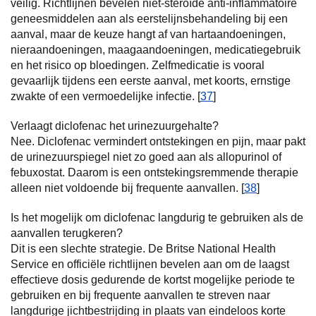
veilig. Richtlijnen bevelen niet-steroïde anti-inflammatoire
geneesmiddelen aan als eerstelijnsbehandeling bij een
aanval, maar de keuze hangt af van hartaandoeningen,
nieraandoeningen, maagaandoeningen, medicatiegebruik
en het risico op bloedingen. Zelfmedicatie is vooral
gevaarlijk tijdens een eerste aanval, met koorts, ernstige
zwakte of een vermoedelijke infectie. [
37
]
Verlaagt diclofenac het urinezuurgehalte?
Nee. Diclofenac vermindert ontstekingen en pijn, maar pakt
de urinezuurspiegel niet zo goed aan als allopurinol of
febuxostat. Daarom is een ontstekingsremmende therapie
alleen niet voldoende bij frequente aanvallen. [
38
]
Is het mogelijk om diclofenac langdurig te gebruiken als de
aanvallen terugkeren?
Dit is een slechte strategie. De Britse National Health
Service en officiële richtlijnen bevelen aan om de laagst
effectieve dosis gedurende de kortst mogelijke periode te
gebruiken en bij frequente aanvallen te streven naar
langdurige jichtbestrijding in plaats van eindeloos korte