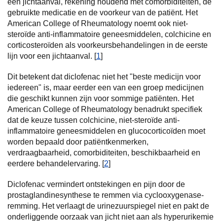
een jichtaanval, rekening houdend met comorbiditeiten, de
gebruikte medicatie en de voorkeur van de patiënt. Het
American College of Rheumatology noemt ook niet-
steroïde anti-inflammatoire geneesmiddelen, colchicine en
corticosteroïden als voorkeursbehandelingen in de eerste
lijn voor een jichtaanval. [
1
]
Dit betekent dat diclofenac niet het "beste medicijn voor
iedereen" is, maar eerder een van een groep medicijnen
die geschikt kunnen zijn voor sommige patiënten. Het
American College of Rheumatology benadrukt specifiek
dat de keuze tussen colchicine, niet-steroïde anti-
inflammatoire geneesmiddelen en glucocorticoïden moet
worden bepaald door patiëntkenmerken,
verdraagbaarheid, comorbiditeiten, beschikbaarheid en
eerdere behandelervaring. [
2
]
Diclofenac vermindert ontstekingen en pijn door de
prostaglandinesynthese te remmen via cyclooxygenase-
remming. Het verlaagt de urinezuurspiegel niet en pakt de
onderliggende oorzaak van jicht niet aan als hyperurikemie