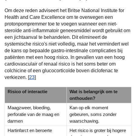
Om deze reden adviseert het Britse National Institute for
Health and Care Excellence om te overwegen een
protonpompremmer toe te voegen wanneer een niet-
steroïde anti-inflammatoir geneesmiddel wordt gebruikt om
een jichtaanval te behandelen. Dit elimineert de
systemische risico's niet volledig, maar het vermindert wel
de kans op bepaalde gastro-intestinale complicaties bij
patiënten met een hoog risico. In gevallen van een hoog
cardiovasculair of renaal risico is het soms beter om
colchicine of een glucocorticoïde boven diclofenac te
verkiezen. [
23
]
Risico of interactie
Wat is belangrijk om te
onthouden?
Maagzweer, bloeding,
Kan op elk moment
perforatie van de maag en
gebeuren, soms zonder
darmen
waarschuwing.
Hartinfarct en beroerte
Het risico is groter bij hogere