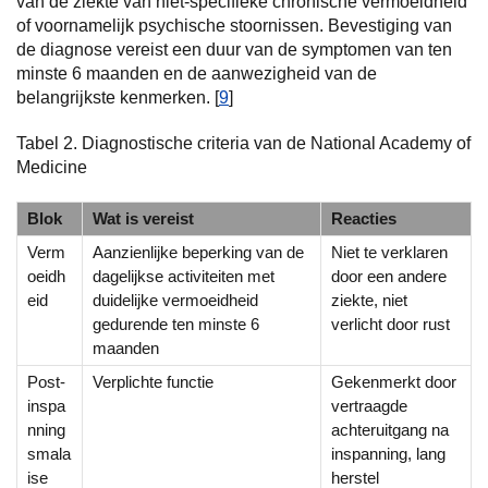
van de ziekte van niet-specifieke chronische vermoeidheid
of voornamelijk psychische stoornissen. Bevestiging van
de diagnose vereist een duur van de symptomen van ten
minste 6 maanden en de aanwezigheid van de
belangrijkste kenmerken. [
9
]
Tabel 2. Diagnostische criteria van de National Academy of
Medicine
Blok
Wat is vereist
Reacties
Verm
Aanzienlijke beperking van de
Niet te verklaren
oeidh
dagelijkse activiteiten met
door een andere
eid
duidelijke vermoeidheid
ziekte, niet
gedurende ten minste 6
verlicht door rust
maanden
Post-
Verplichte functie
Gekenmerkt door
inspa
vertraagde
nning
achteruitgang na
smala
inspanning, lang
ise
herstel