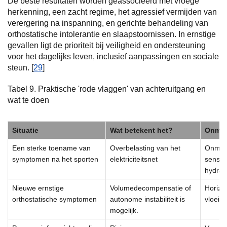
De beste resultaten worden geassocieerd met vroege
herkenning, een zacht regime, het agressief vermijden van
verergering na inspanning, en gerichte behandeling van
orthostatische intolerantie en slaapstoornissen. In ernstige
gevallen ligt de prioriteit bij veiligheid en ondersteuning
voor het dagelijks leven, inclusief aanpassingen en sociale
steun. [
29
]
Tabel 9. Praktische 'rode vlaggen' van achteruitgang en
wat te doen
Situatie
Wat betekent het?
Onmidd
Een sterke toename van
Overbelasting van het
Onmidde
symptomen na het sporten
elektriciteitsnet
sensori
hydrat
Nieuwe ernstige
Volumedecompensatie of
Horizon
orthostatische symptomen
autonome instabiliteit is
vloeist
mogelijk.