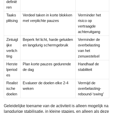
definië
ren
Taaks
Verdeel taken in korte blokken
Verminder het
plitsing
met verplichte pauzes
risico op
vertraagde
achteruitgang
Zintuigl
Beperk fel licht, harde geluiden
Verminder de
ijke
en langdurig schermgebruik
overbelasting
verlich
van het
ting
zenuwstelsel
Herste
Plan korte pauzes gedurende
Handhaaf de
lperiod
de dag
stabiliteit
es
Realist
Evalueer de doelen elke 2-4
Vermijd de
ische
weken
overbelasting-
doelen
rebound-‘swing’
Geleidelijke toename van de activiteit is alleen mogelijk na
langdurige stabilisatie, in kleine stapjes, en alleen als deze