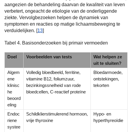
aangezien de behandeling daarvan de kwaliteit van leven
verbetert, ongeacht de etiologie van de onderliggende
ziekte. Vervolgbezoeken helpen de dynamiek van
symptomen en reacties op matige lichaamsbeweging te
verduidelijken. [
13
]
Tabel 4. Basisonderzoeken bij primair vermoeden
Doel
Voorbeelden van tests
Wat helpen ze
uit te sluiten?
Algem
Volledig bloedbeeld, ferritine,
Bloedarmoede,
ene
vitamine B12, foliumzuur,
ontstekingen,
klinisc
bezinkingssnelheid van rode
tekorten
he
bloedcellen, C-reactief proteïne
beoord
eling
Endoc
Schildklierstimulerend hormoon,
Hypo- en
riene
vrije thyroxine
hyperthyreoïdie
systee