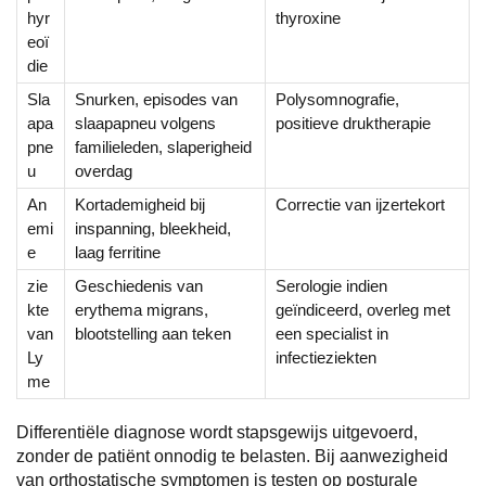
hyr
thyroxine
eoï
die
Sla
Snurken, episodes van
Polysomnografie,
apa
slaapapneu volgens
positieve druktherapie
pne
familieleden, slaperigheid
u
overdag
An
Kortademigheid bij
Correctie van ijzertekort
emi
inspanning, bleekheid,
e
laag ferritine
zie
Geschiedenis van
Serologie indien
kte
erythema migrans,
geïndiceerd, overleg met
van
blootstelling aan teken
een specialist in
Ly
infectieziekten
me
Differentiële diagnose wordt stapsgewijs uitgevoerd,
zonder de patiënt onnodig te belasten. Bij aanwezigheid
van orthostatische symptomen is testen op posturale