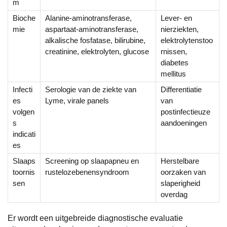
m
Bioche
Alanine-aminotransferase,
Lever- en
mie
aspartaat-aminotransferase,
nierziekten,
alkalische fosfatase, bilirubine,
elektrolytenstoo
creatinine, elektrolyten, glucose
rnissen,
diabetes
mellitus
Infecti
Serologie van de ziekte van
Differentiatie
es
Lyme, virale panels
van
volgen
postinfectieuze
s
aandoeningen
indicati
es
Slaaps
Screening op slaapapneu en
Herstelbare
toornis
rustelozebenensyndroom
oorzaken van
sen
slaperigheid
overdag
Er wordt een uitgebreide diagnostische evaluatie