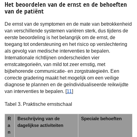
Het beoordelen van de ernst en de behoeften
van de patiënt
De ernst van de symptomen en de mate van betrokkenheid
van verschillende systemen variëren sterk, dus tijdens de
eerste beoordeling is het belangrijk om de ernst, de
toegang tot ondersteuning en het risico op verslechtering
als gevolg van medische interventies te bepalen.
Internationale richtlijnen onderscheiden vier
ernstcategorieën, van mild tot zeer ernstig, met
bijbehorende communicatie- en zorgstrategieën. Een
correcte gradering maakt het mogelijk om een veilige
diagnose te plannen en de geïndividualiseerde reikwijdte
van interventies te bepalen. [
11
]
Tabel 3. Praktische ernstschaal
R
Beschrijving van de
Speciale behoeften
a
dagelijkse activiteiten
n