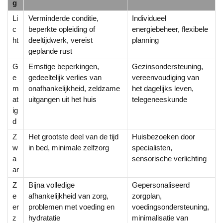
g
Li
Verminderde conditie,
Individueel
c
beperkte opleiding of
energiebeheer, flexibele
ht
deeltijdwerk, vereist
planning
geplande rust
G
Ernstige beperkingen,
Gezinsondersteuning,
e
gedeeltelijk verlies van
vereenvoudiging van
m
onafhankelijkheid, zeldzame
het dagelijks leven,
at
uitgangen uit het huis
telegeneeskunde
ig
d
Z
Het grootste deel van de tijd
Huisbezoeken door
w
in bed, minimale zelfzorg
specialisten,
a
sensorische verlichting
ar
Z
Bijna volledige
Gepersonaliseerd
e
afhankelijkheid van zorg,
zorgplan,
er
problemen met voeding en
voedingsondersteuning,
z
hydratatie
minimalisatie van