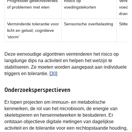
Progressief gewichtsverlies
Risico op
Vereen
of problemen met eten
voedingstekorten
voeding
drank
Verminderde tolerantie voor
Sensorische overbelasting
Stilte,
licht en geluid, cognitieve
'storm'
Deze eenvoudige algoritmen verminderen het risico op
langdurige dips na activiteit en helpen het welzijn te
stabiliseren. Ze moeten worden aangepast aan individuele
triggers en tolerantie. [
30
]
Onderzoeksperspectieven
Er lopen projecten om immuun- en metabolische
kenmerken, de rol van het microbioom, de energie van
skeletspieren en hersennetwerken te bestuderen. Er
ontstaan objectieve digitale metingen van dagelijkse
activiteit en de tolerantie voor een rechtopstaande houding,