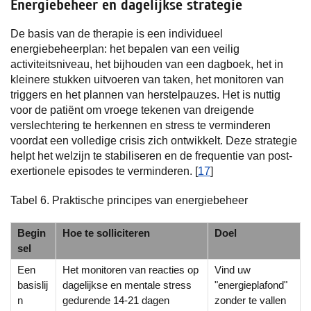
Energiebeheer en dagelijkse strategie
De basis van de therapie is een individueel
energiebeheerplan: het bepalen van een veilig
activiteitsniveau, het bijhouden van een dagboek, het in
kleinere stukken uitvoeren van taken, het monitoren van
triggers en het plannen van herstelpauzes. Het is nuttig
voor de patiënt om vroege tekenen van dreigende
verslechtering te herkennen en stress te verminderen
voordat een volledige crisis zich ontwikkelt. Deze strategie
helpt het welzijn te stabiliseren en de frequentie van post-
exertionele episodes te verminderen. [
17
]
Tabel 6. Praktische principes van energiebeheer
Begin
Hoe te solliciteren
Doel
sel
Een
Het monitoren van reacties op
Vind uw
basislij
dagelijkse en mentale stress
"energieplafond"
n
gedurende 14-21 dagen
zonder te vallen