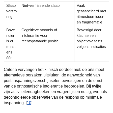
Slaap
Niet-verfrissende slaap
Vaak
versto
geassocieerd met
ring
ritmestoornissen
en fragmentatie
Bove
Cognitieve stoornis of
Bevestigd door
ndien
intolerantie voor
klachten en
is er
rechtopstaande positie
objectieve tests
minst
volgens indicaties
ens
één
Criteria vervangen het klinisch oordeel niet: de arts moet
alternatieve oorzaken uitsluiten, de aanwezigheid van
post-inspanningsverschijnselen bevestigen en de ernst
van de orthostatische intolerantie beoordelen. Bij twijfel
zijn activiteitendagboeken en vragenlijsten nuttig, evenals
gecontroleerde observatie van de respons op minimale
inspanning. [
10
]