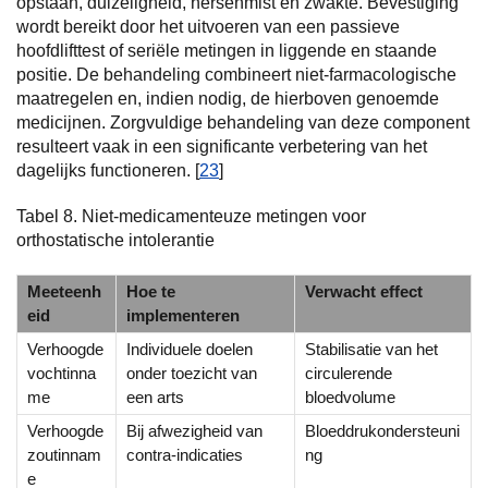
opstaan, duizeligheid, hersenmist en zwakte. Bevestiging
wordt bereikt door het uitvoeren van een passieve
hoofdlifttest of seriële metingen in liggende en staande
positie. De behandeling combineert niet-farmacologische
maatregelen en, indien nodig, de hierboven genoemde
medicijnen. Zorgvuldige behandeling van deze component
resulteert vaak in een significante verbetering van het
dagelijks functioneren. [
23
]
Tabel 8. Niet-medicamenteuze metingen voor
orthostatische intolerantie
Meeteenh
Hoe te
Verwacht effect
eid
implementeren
Verhoogde
Individuele doelen
Stabilisatie van het
vochtinna
onder toezicht van
circulerende
me
een arts
bloedvolume
Verhoogde
Bij afwezigheid van
Bloeddrukondersteuni
zoutinnam
contra-indicaties
ng
e