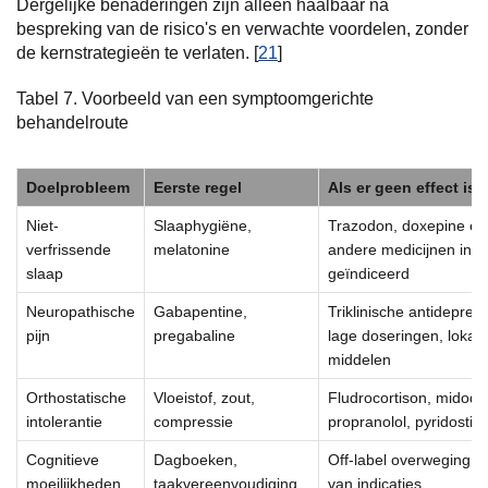
Dergelijke benaderingen zijn alleen haalbaar na
bespreking van de risico's en verwachte voordelen, zonder
de kernstrategieën te verlaten. [
21
]
Tabel 7. Voorbeeld van een symptoomgerichte
behandelroute
Doelprobleem
Eerste regel
Als er geen effect is
Niet-
Slaaphygiëne,
Trazodon, doxepine en
verfrissende
melatonine
andere medicijnen indi
slaap
geïndiceerd
Neuropathische
Gabapentine,
Triklinische antidepress
pijn
pregabaline
lage doseringen, lokale
middelen
Orthostatische
Vloeistof, zout,
Fludrocortison, midodri
intolerantie
compressie
propranolol, pyridostig
Cognitieve
Dagboeken,
Off-label overweging o
moeilijkheden
taakvereenvoudiging,
van indicaties