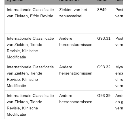
Internationale Classificatie
Ziekten van het
8E49
Postvi
van Ziekten, Elfde Revisie
zenuwstelsel
vermo
Internationale Classificatie
Andere
G93.31
Postvi
van Ziekten, Tiende
hersenstoornissen
vermo
Revisie, Klinische
Modificatie
Internationale Classificatie
Andere
G93.32
Myalg
van Ziekten, Tiende
hersenstoornissen
encefa
Revisie, Klinische
chroni
Modificatie
vermo
Internationale Classificatie
Andere
G93.39
Andere
van Ziekten, Tiende
hersenstoornissen
en ger
Revisie, Klinische
vermo
Modificatie