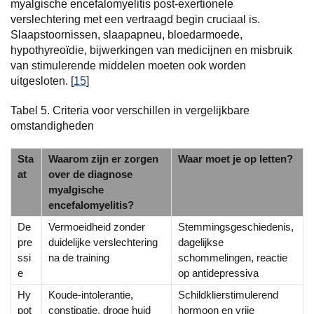
myalgische encefalomyelitis post-exertionele
verslechtering met een vertraagd begin cruciaal is.
Slaapstoornissen, slaapapneu, bloedarmoede,
hypothyreoïdie, bijwerkingen van medicijnen en misbruik
van stimulerende middelen moeten ook worden
uitgesloten. [
15
]
Tabel 5. Criteria voor verschillen in vergelijkbare
omstandigheden
Sta
Waarom zijn er zorgen
Waar moet je op letten?
at
over de diagnose
myalgische
encefalomyelitis?
De
Vermoeidheid zonder
Stemmingsgeschiedenis,
pre
duidelijke verslechtering
dagelijkse
ssi
na de training
schommelingen, reactie
e
op antidepressiva
Hy
Koude-intolerantie,
Schildklierstimulerend
pot
constipatie, droge huid
hormoon en vrije