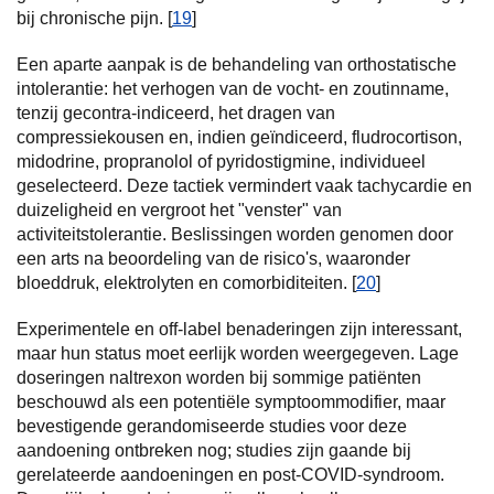
bij chronische pijn. [
19
]
Een aparte aanpak is de behandeling van orthostatische
intolerantie: het verhogen van de vocht- en zoutinname,
tenzij gecontra-indiceerd, het dragen van
compressiekousen en, indien geïndiceerd, fludrocortison,
midodrine, propranolol of pyridostigmine, individueel
geselecteerd. Deze tactiek vermindert vaak tachycardie en
duizeligheid en vergroot het "venster" van
activiteitstolerantie. Beslissingen worden genomen door
een arts na beoordeling van de risico's, waaronder
bloeddruk, elektrolyten en comorbiditeiten. [
20
]
Experimentele en off-label benaderingen zijn interessant,
maar hun status moet eerlijk worden weergegeven. Lage
doseringen naltrexon worden bij sommige patiënten
beschouwd als een potentiële symptoommodifier, maar
bevestigende gerandomiseerde studies voor deze
aandoening ontbreken nog; studies zijn gaande bij
gerelateerde aandoeningen en post-COVID-syndroom.